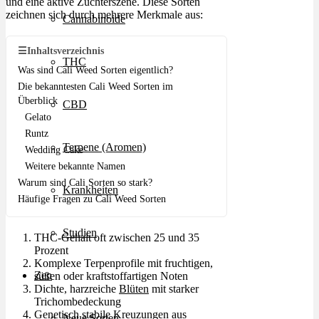
und eine aktive Züchterszene. Diese Sorten
zeichnen sich durch mehrere Merkmale aus:
Cannabinoide
☰
Inhaltsverzeichnis
THC
Was sind Cali Weed Sorten eigentlich?
Die bekanntesten Cali Weed Sorten im
Überblick
CBD
Gelato
Runtz
Terpene (Aromen)
Wedding Cake
Weitere bekannte Namen
Warum sind Cali Sorten so stark?
Krankheiten
Häufige Fragen zu Cali Weed Sorten
Studien
THC-Gehalt oft zwischen 25 und 35
Prozent
Komplexe Terpenprofile mit fruchtigen,
Zen
süßen oder kraftstoffartigen Noten
Dichte, harzreiche
Blüten
mit starker
Trichombedeckung
Genetisch stabile Kreuzungen aus
Neue Sorten