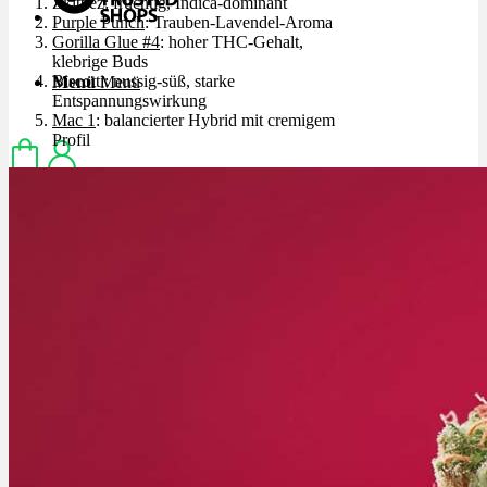
Zkittlez: fruchtig, Indica-dominant
Purple Punch
: Trauben-Lavendel-Aroma
Gorilla Glue #4
: hoher THC-Gehalt,
klebrige Buds
Biscotti: nussig-süß, starke
Menü
Menü
Entspannungswirkung
Mac 1
: balancierter Hybrid mit cremigem
Profil