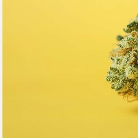
Ablauf
Therapien
Alle Krankheiten
Chronische Schmerzen
ADHS
Angststörungen
Chronische Migräne
Depressionen