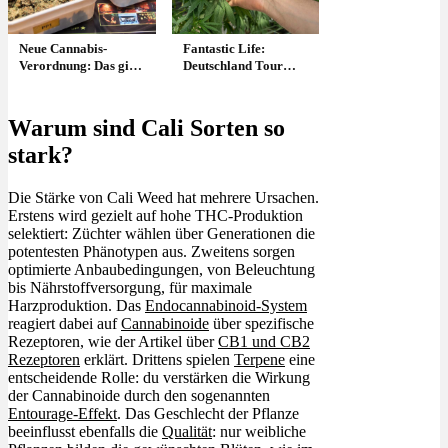
Neue Cannabis-
Fantastic Life:
Verordnung: Das gilt
Deutschland Tour
jetzt in Berlin
2025 – Berlin,
Hamburg, Köln, …
alle Folgen
Warum sind Cali Sorten so
stark?
Die Stärke von Cali Weed hat mehrere Ursachen.
Erstens wird gezielt auf hohe THC-Produktion
selektiert: Züchter wählen über Generationen die
potentesten Phänotypen aus. Zweitens sorgen
optimierte Anbaubedingungen, von Beleuchtung
bis Nährstoffversorgung, für maximale
Harzproduktion. Das
Endocannabinoid-System
reagiert dabei auf
Cannabinoide
über spezifische
Rezeptoren, wie der Artikel über
CB1 und CB2
Rezeptoren
erklärt. Drittens spielen
Terpene
eine
entscheidende Rolle: du verstärken die Wirkung
der Cannabinoide durch den sogenannten
Entourage-Effekt
. Das Geschlecht der Pflanze
beeinflusst ebenfalls die
Qualität
: nur weibliche