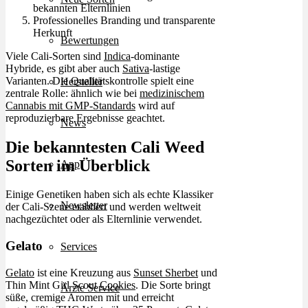
bekannten Elternlinien
Professionelles Branding und transparente
Herkunft
Bewertungen
Viele Cali-Sorten sind
Indica
-dominante
Hybride, es gibt aber auch
Sativa
-lastige
Varianten. Die Qualitätskontrolle spielt eine
Hersteller
zentrale Rolle: ähnlich wie bei
medizinischem
Cannabis mit GMP-Standards
wird auf
reproduzierbare Ergebnisse geachtet.
News
Die bekanntesten Cali Weed
Sorten im Überblick
App
Einige Genetiken haben sich als echte Klassiker
Newsletter
der Cali-Szene etabliert und werden weltweit
nachgezüchtet oder als Elternlinie verwendet.
Gelato
Services
Gelato
ist eine Kreuzung aus
Sunset Sherbet
und
Thin Mint Girl Scout
Cookies
. Die Sorte bringt
Ärzte Service
süße, cremige Aromen mit und erreicht