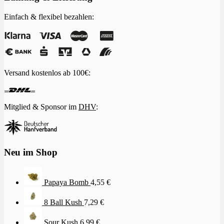
Einfach & flexibel bezahlen:
Versand kostenlos ab 100€:
Mitglied & Sponsor im
DHV
:
Neu im Shop
Papaya Bomb
4,55
€
8 Ball Kush
7,29
€
Sour Kush
6,99
€