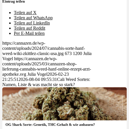
Eintrag teilen
Teilen auf X
Teilen auf WhatsApp
Teilen auf LinkedIn
Teilen auf Reddit
Per E-Mail teilen
https://cannazen.de/wp-
content/uploads/2024/07/cannabis-sorte-hanf-
weed-wiki-zkittlez-classic-usa.jpg
673
1200
Julia
Vogel
https://cannazen.de/wp-
content/uploads/2025/03/cannazen-shop-
lieferung-cannabis-weed-hanf-online-rezept-arzt-
apotheke.svg
Julia Vogel
2026-02-23
21:25:51
2026-08-04 09:55:31
Cali Weed Sorten:
Namen, Liste & was macht sie so stark?
OG Shark Sorte: Genetik, THC-Gehalt & wie anbauen?