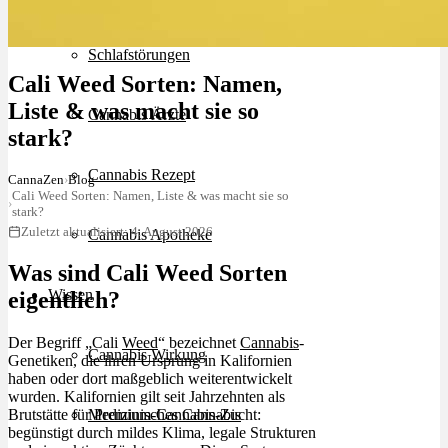
Schlafstörungen
Cali Weed Sorten: Namen,
Liste & was macht sie so
Cannabis Ärzte
stark?
Cannabis Rezept
CannaZen
›
Blog
Cali Weed Sorten: Namen, Liste & was macht sie so
›
stark?
Zuletzt aktualisiert: 4. August 2026
Cannabis Apotheke
Was sind Cali Weed Sorten
Wissen
eigentlich?
Der Begriff „Cali
Weed
“ bezeichnet
Cannabis
-
Cannabis Wirkung
Genetiken, die ihren Ursprung in Kalifornien
haben oder dort maßgeblich weiterentwickelt
wurden. Kalifornien gilt seit Jahrzehnten als
Brutstätte für Premium-Cannabis-Zucht:
Medizinisches Cannabis
begünstigt durch mildes Klima, legale Strukturen