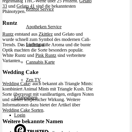
regelmäßig THC-Werte über 25 Prozent.
Gelato
33
und
Gelato 41
sind die bekanntesten
Rezept Service
Phänotypen.
Runtz
Apotheken Service
Runtz
entstand aus
Zkittlez
und Gelato und
wurde schnell zum Symbol des modernen Cali-
Lieferung
Trends. Das fruchtig-süße Aroma und die bunte
Optik machten die Sorte besonders populär.
White Runtz und
Pink Runtz
sind verbreitete
Varianten.
Cannabis Karte
Wedding Cake
Zen TV
Wedding Cake
: auch bekannt als Triangle Mints:
kombiniert Animal Mints mit Triangle Kush. Die
Sorte überzeugt mit vanilleartigen, erdigen Noten
Erfahrungen
und starker körperlicher Wirkung. Weitere
Informationen dazu bietet der Artikel über
Wedding Cake Sorten
.
Login
Weitere bekannte Namen