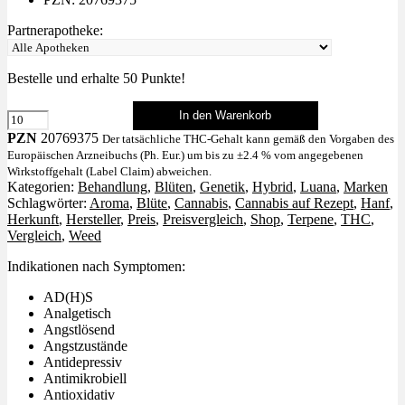
Partnerapotheke:
Bestelle und erhalte
50
Punkte!
In den Warenkorb
MAC
2
PZN
20769375
Der tatsächliche THC-Gehalt kann gemäß den Vorgaben des
Menge
Europäischen Arzneibuchs (Ph. Eur.) um bis zu ±2.4 % vom angegebenen
Wirkstoffgehalt (Label Claim) abweichen.
Kategorien:
Behandlung
,
Blüten
,
Genetik
,
Hybrid
,
Luana
,
Marken
Schlagwörter:
Aroma
,
Blüte
,
Cannabis
,
Cannabis auf Rezept
,
Hanf
,
Herkunft
,
Hersteller
,
Preis
,
Preisvergleich
,
Shop
,
Terpene
,
THC
,
Vergleich
,
Weed
Indikationen nach Symptomen:
AD(H)S
Analgetisch
Angstlösend
Angstzustände
Antidepressiv
Antimikrobiell
Antioxidativ