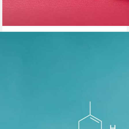
Jack Sorten: Top 15 Strains: Liste, Namen, Wirkung & Herkunft