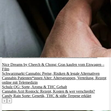
THC Blutdruck: Erhöht oder senkt es & Wechselwirkungen?
Nice Dreams by Cheech & Chong: Gras kaufen vom Eiswagen –
Film
Schwarzmarkt Cannabis: Preise, Risiken & legale Alternativen
Cannabis Patienten*innen Alter: Altersgruppen, Verteilung, Rezept
online mit Telemedizin
Schulz OG: Sorte, Aroma & THC Gehalt
Cannabis Arzt Rostock: Rezept, Kosten & wer verschreibt?
Candy Rain Sorte: Genetik, THC & süße Terpene erklärt
‹
›