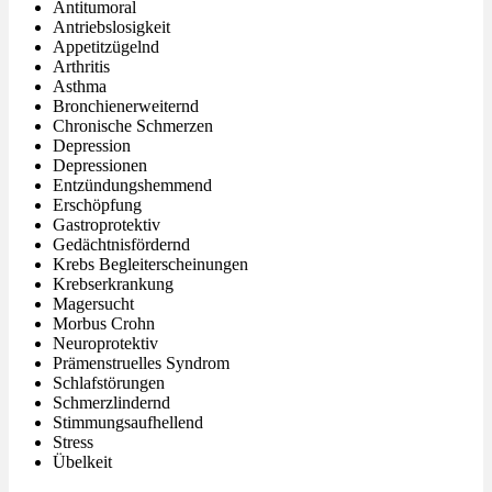
Antitumoral
Antriebslosigkeit
Appetitzügelnd
Arthritis
Asthma
Bronchienerweiternd
Chronische Schmerzen
Depression
Depressionen
Entzündungshemmend
Erschöpfung
Gastroprotektiv
Gedächtnisfördernd
Krebs Begleiterscheinungen
Krebserkrankung
Magersucht
Morbus Crohn
Neuroprotektiv
Prämenstruelles Syndrom
Schlafstörungen
Schmerzlindernd
Stimmungsaufhellend
Stress
Übelkeit