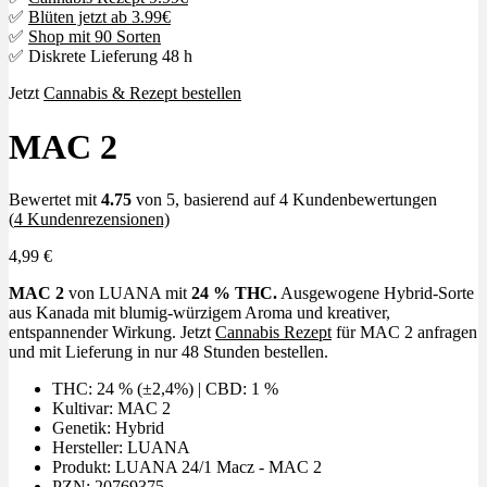
✅
Blüten jetzt ab 3.99€
✅
Shop mit 90 Sorten
✅ Diskrete Lieferung 48 h
Jetzt
Cannabis & Rezept bestellen
MAC 2
Bewertet mit
4.75
von 5, basierend auf
4
Kundenbewertungen
(
4
Kundenrezensionen)
4,99
€
MAC 2
von LUANA mit
24 % THC.
Ausgewogene Hybrid-Sorte
aus Kanada mit blumig-würzigem Aroma und kreativer,
entspannender Wirkung. Jetzt
Cannabis Rezept
für MAC 2 anfragen
und mit Lieferung in nur 48 Stunden bestellen.
THC: 24 % (±2,4%) | CBD: 1 %
Kultivar: MAC 2
Genetik: Hybrid
Hersteller: LUANA
Produkt: LUANA 24/1 Macz - MAC 2
PZN: 20769375