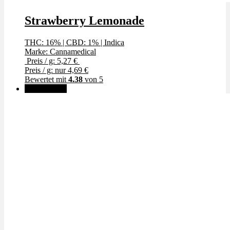
Strawberry Lemonade
THC: 16%
|
CBD: 1%
|
Indica
Marke: Cannamedical
Preis / g: 5,27 €
Preis / g: nur 4,69 €
Bewertet mit
4.38
von 5
✨High THC