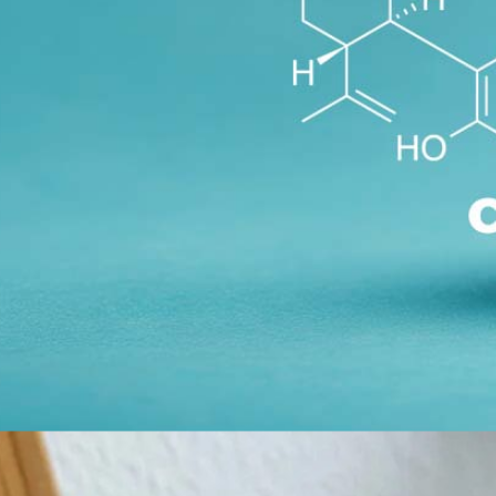
CBDA Cannabidiolsäure: Wirkung, Rohform & Potenzial