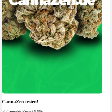
CannaZen testen!
✅
Cannabis Rezept 9.99€