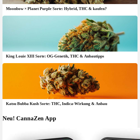
Moonbow × Planet Purple Sorte: Hybrid, THC & kaufen?
King Louie XIII Sorte: OG-Genetik, THC & Anbautipps
Katsu Bubba Kush Sorte: THC, Indica-Wirkung & Anbau
Neu! CannaZen App