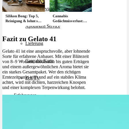
Rezept Service
Silikon Bong: Top 5,
Cannabis
Reinigung & lohnt sie
Gedächtnisverlust:
Apotheken Service
sich?
Dauerhaft oder
reversibel?
Fazit zu Gelato 41
Lieferung
Gelato 41 ist eine anspruchsvolle, aber lohnende
Sorte für erfahrene Anbauer. Mit einer Blütezeit
Cannabis Karte
von 8–9 Wochen, moderaten bis guten Erträgen
und einem außergewöhnlichen Aroma bietet sie
ein starkes Gesamtpaket. Wer den richtigen
Erntezeitpunkt trifft und auf ein stabiles Klima
Zen TV
achtet, wird mit dichten, harzreichen Knospen
und einer komplexen Terpenwirkung belohnt.
Erfahrungen
Login