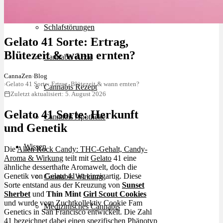
Schlafstörungen
Gelato 41 Sorte: Ertrag,
Blütezeit & wann ernten?
Cannabis Ärzte
CannaZen
›
Blog
›
Gelato 41 Sorte: Ertrag, Blütezeit & wann ernten?
Cannabis Rezept
Zuletzt aktualisiert: 5. August 2026
Gelato 41 Sorte: Herkunft
Cannabis Apotheke
und Genetik
Wissen
Die
Alien Rock Candy: THC-Gehalt, Candy-
Aroma & Wirkung
teilt mit
Gelato
41 eine
ähnliche desserthafte Aromawelt, doch die
Genetik von Gelato 41 ist einzigartig. Diese
Cannabis Wirkung
Sorte entstand aus der Kreuzung von
Sunset
Sherbet
und
Thin Mint
Girl Scout Cookies
und wurde vom Zuchtkollektiv Cookie Fam
Medizinisches Cannabis
Genetics in San Francisco entwickelt. Die Zahl
41 bezeichnet dabei einen spezifischen Phänotyp