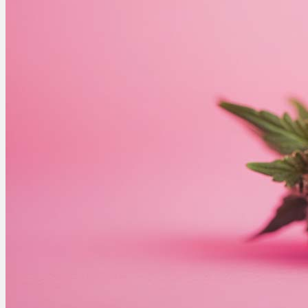
Ablauf
Therapien
Alle Krankheiten
Chronische Schmerzen
ADHS
Angststörungen
Chronische Migräne
Depressionen