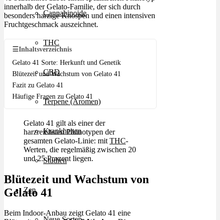
innerhalb der Gelato-Familie, der sich durch
Cannabinoide
besonders harzige Knospen und einen intensiven
Fruchtgeschmack auszeichnet.
THC
☰
Inhaltsverzeichnis
Gelato 41 Sorte: Herkunft und Genetik
CBD
Blütezeit und Wachstum von Gelato 41
Fazit zu Gelato 41
Häufige Fragen zu Gelato 41
Terpene (Aromen)
Gelato 41 gilt als einer der
Krankheiten
harzreichsten Phänotypen der
gesamten Gelato-Linie: mit
THC
-
Werten, die regelmäßig zwischen 20
und 25 Prozent liegen.
Studien
Blütezeit und Wachstum von
Zen
Gelato 41
Beim Indoor-Anbau zeigt Gelato 41 eine
Neue Sorten