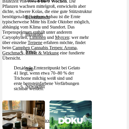
Blütezeit von etwa
8 bis 9 Wochen
. Die
Pflanzen wachsen mittelgroß, entwickeln aber
dichte, schwere Kolas, die eine gute Stützstruktur
benötigen. Im Outdoor-Anbau ist die Ernte
Bewertungen
typischerweise Mitte bis Ende Oktober möglich,
abhängig vom Klima und Standort. Das
Terpenspektrum enthält unter anderem
Hersteller
Caryophyllen,
Limonen
und
Myrcen
: wer mehr
über einzelne
Terpene
erfahren möchte, findet
beim
Camphen Cannabis Terpen: Aroma,
News
Geschmack, Effekt & Wirkung
eine fundierte
Übersicht.
Der ideale Erntezeitpunkt bei Gelato
App
41 liegt, wenn etwa 70–80 % der
Trichome milchig weiß sind und
erste bernsteinfarbene Verfärbungen
Newsletter
sichtbar werden.
Services
Ärzte Service