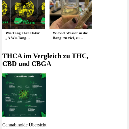
Wu-Tang Clan Doku:
Wieviel Wasser in die
„A Wu-Tang
Bong: zu viel, zu
Experience“ Film
wenig & richtig
über RZA, Ol‘ Dirty
füllen?
Bastard, Ghostface
THCA im Vergleich zu THC,
Killah, Method Man
CBD und CBGA
& Co.
Cannabinoide Übersicht