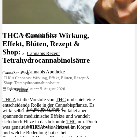
Schlafstörungen
THCA Cannabis: Wirkung,
Cannabis Ärzte
Effekt, Blüten, Rezept &
Shop:
Cannabis Rezept
Tetrahydrocannabinolsäure
Cannabis Apotheke
CannaZen
›
Blog
THCA Cannabis: Wirkung, Effekt, Blüten, Rezept &
›
Shop: Tetrahydrocannabinolsäure
Zuletzt aktualisiert: 5. August 2026
Wissen
THCA
ist die Vorstufe von
THC
und spielt eine
entscheidende Rolle in der
Cannabispflanze
. Es
Cannabis Wirkung
wirkt selbst nicht psychoaktiv, entfaltet aber
spannende medizinische Effekte und wandelt
sich durch Hitze in das bekannte
THC
um. Doch
Medizinisches Cannabis
was genau ist THCA, wie wirkt es im Körper
und welche Bedeutung hat es bei