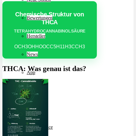
Chemische Struktur von
Bewertungen
THCA
TETRAHYDROCANNABINOLSÄURE
Hersteller
OCH3OHHOOCC5H11H3CCH3
News
THCA: Was genau ist das?
App
Newsletter
Services
Ärzte Service