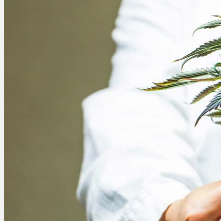
Ablauf
Therapien
Alle Krankheiten
Chronische Schmerzen
ADHS
Angststörungen
Chronische Migräne
Depressionen