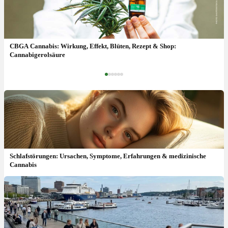
Schlafstörungen: Ursachen, Symptome, Erfahrungen &
medizinische Cannabis
CBGA Cannabis: Wirkung, Effekt, Blüten, Rezept & Shop:
Cannabigerolsäure
‹
›
Schlafstörungen: Ursachen, Symptome, Erfahrungen & medizinische
Cannabis