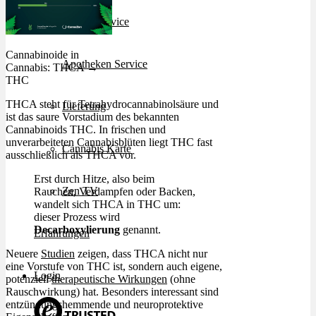
Rezept Service
Cannabinoide in
Apotheken Service
Cannabis: THCA →
THC
THCA steht für Tetrahydrocannabinolsäure und
Lieferung
ist das saure Vorstadium des bekannten
Cannabinoids THC. In frischen und
unverarbeiteten Cannabisblüten liegt THC fast
Cannabis Karte
ausschließlich als THCA vor.
Erst durch Hitze, also beim
Zen TV
Rauchen, Verdampfen oder Backen,
wandelt sich THCA in THC um:
dieser Prozess wird
Decarboxylierung
genannt.
Erfahrungen
Neuere
Studien
zeigen, dass THCA nicht nur
eine Vorstufe von THC ist, sondern auch eigene,
Login
potenziell
therapeutische Wirkungen
(ohne
Rauschwirkung) hat. Besonders interessant sind
entzündungshemmende und neuroprotektive