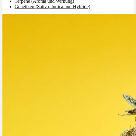
Terpene (Aroma und Wirkung)
Genetiken (Sativa, Indica und Hybride)