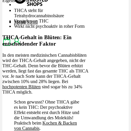
Eigenschaften.
THCA steht für
Tetrahydrocannabinolsäure
Vorstufe von THC
Menü
Menü
Wirkt nicht psychoaktiv in roher Form
THCA-Gehalt in Blüten: Ein
entscheidender Faktor
In den meisten medizinischen Cannabisblüten
wird der THCA-Gehalt angegeben, nicht der
THC-Gehalt. Denn bevor die Blüten erhitzt
werden, liegt fast das gesamte THC als THCA
vor. Je nach Sorte kann der THCA-Gehalt
zwischen 10% und 28% liegen. Bei
hochpotenten Blüten
sind sogar bis zu 34%
THCA möglich.
Schon gewusst? Ohne THCA gäbe
es kein THC: Der psychoaktive
Effekt entsteht erst durch Hitze und
die Umwandlung des Moleküls!
Praktisch beim
Kochen & Backen
von Cannabis
.