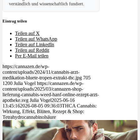
verständlich und wissenschaftlich fundiert.
Eintrag teilen
Teilen auf X
Teilen auf WhatsApp
Teilen auf LinkedIn
Teilen auf Reddit
Per E-Mail teilen
https://cannazen.de/wp-
content/uploads/2024/11/cannabis-arzt-
medikation-bluete-tropen-extrakt-thc.jpg
705
1200
Julia Vogel
https://cannazen.de/wp-
content/uploads/2025/03/cannazen-shop-
lieferung-cannabis-weed-hanf-online-rezept-arzt-
apotheke.svg
Julia Vogel
2025-06-16
13:45:16
2026-08-05 09:36:03
THCA Cannabis:
Wirkung, Effekt, Blüten, Rezept & Shop:
Tetrahydrocannabinolsäure