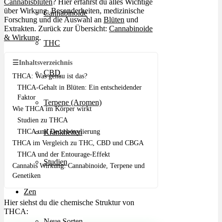
Cannabisblüten
? Hier erfährst du alles Wichtige
über Wirkung, Besonderheiten, medizinische
Cannabinoide
Forschung und die Auswahl an
Blüten
und
Extrakten. Zurück zur Übersicht:
Cannabinoide
& Wirkung
.
THC
☰
Inhaltsverzeichnis
CBD
THCA: Was genau ist das?
THCA-Gehalt in Blüten: Ein entscheidender
Faktor
Terpene (Aromen)
Wie THCA im Körper wirkt
Studien zu THCA
THCA und Decarboxylierung
Krankheiten
THCA im Vergleich zu THC, CBD und CBGA
THCA und der Entourage-Effekt
Studien
Cannabis Wirkung: Cannabinoide, Terpene und
Genetiken
Zen
Hier siehst du die chemische Struktur von
THCA:
Neue Sorten