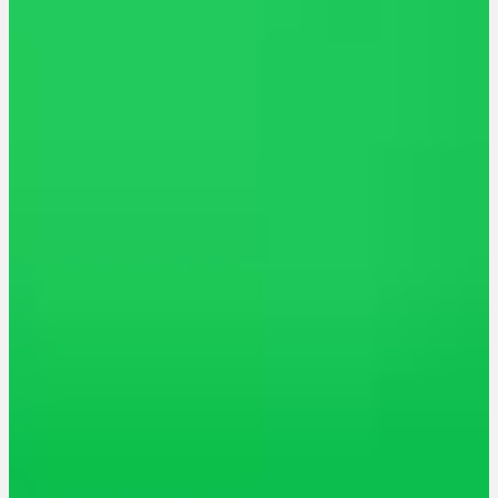
Ablauf
Therapien
Alle Krankheiten
Chronische Schmerzen
ADHS
Angststörungen
Chronische Migräne