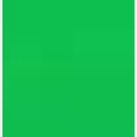
Depressionen
Schlafstörungen
Cannabis Ärzte
Cannabis Rezept
Cannabis Apotheke
Wissen
Cannabis Wirkung
Medizinisches Cannabis