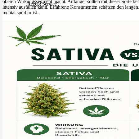
oberen Wirkungssegment macht. Anfänger sollten mit dieser Sorte be
Rezept Service
intensiv ausfallen kann. Erfahrene Konsumenten schätzen den langen,
mental spürbar ist.
Apotheken Service
Lieferung
Cannabis Karte
Zen TV
Erfahrungen
Login