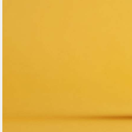
Ablauf
Therapien
Alle Krankheiten
Chronische Schmerzen
ADHS
Angststörungen
Chronische Migräne
Depressionen