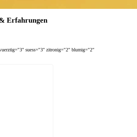
 & Erfahrungen
 wuerztig="3" suess="3" zitronig="2" blumig="2"