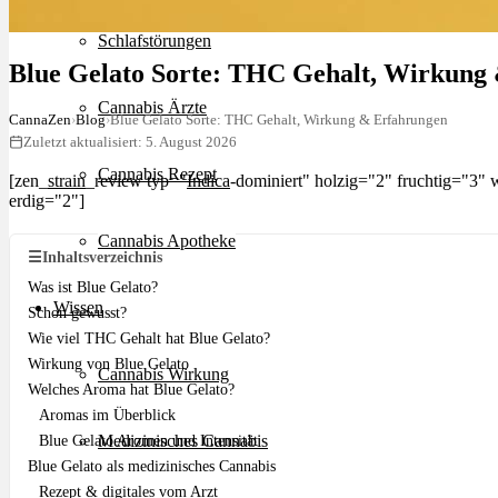
Schlafstörungen
Blue Gelato Sorte: THC Gehalt, Wirkung
Cannabis Ärzte
CannaZen
›
Blog
›
Blue Gelato Sorte: THC Gehalt, Wirkung & Erfahrungen
Zuletzt aktualisiert: 5. August 2026
Cannabis Rezept
[zen_
strain
_review typ="
Indica
-dominiert" holzig="2" fruchtig="3"
erdig="2"]
Cannabis Apotheke
☰
Inhaltsverzeichnis
Was ist Blue Gelato?
Wissen
Schon gewusst?
Wie viel THC Gehalt hat Blue Gelato?
Wirkung von Blue Gelato
Cannabis Wirkung
Welches Aroma hat Blue Gelato?
Aromas im Überblick
Medizinisches Cannabis
Blue Gelato Aromen und Intensität
Blue Gelato als medizinisches Cannabis
Rezept & digitales vom Arzt