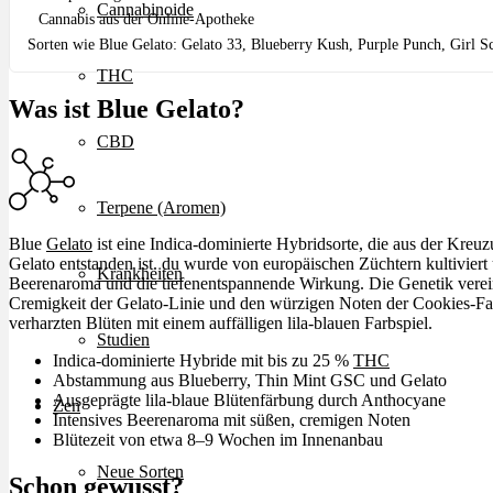
Cannabinoide
Cannabis aus der Online-Apotheke
Sorten wie Blue Gelato: Gelato 33, Blueberry Kush, Purple Punch, Girl S
THC
Was ist Blue Gelato?
CBD
Terpene (Aromen)
Blue
Gelato
ist eine Indica-dominierte Hybridsorte, die aus der Kre
Gelato entstanden ist. du wurde von europäischen Züchtern kultiviert 
Krankheiten
Beerenaroma und die tiefenentspannende Wirkung. Die Genetik verein
Cremigkeit der Gelato-Linie und den würzigen Noten der Cookies-Fam
verharzten Blüten mit einem auffälligen lila-blauen Farbspiel.
Studien
Indica-dominierte Hybride mit bis zu 25 %
THC
Abstammung aus Blueberry, Thin Mint GSC und Gelato
Ausgeprägte lila-blaue Blütenfärbung durch Anthocyane
Zen
Intensives Beerenaroma mit süßen, cremigen Noten
Blütezeit von etwa 8–9 Wochen im Innenanbau
Neue Sorten
Schon gewusst?