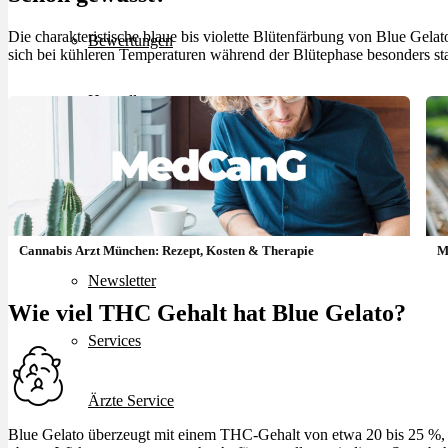
Die charakteristische blaue bis violette Blütenfärbung von Blue Gela
Bewertungen
sich bei kühleren Temperaturen während der Blütephase besonders sta
Hersteller
News
App
Cannabis Arzt München: Rezept, Kosten & Therapie
M
Newsletter
Wie viel THC Gehalt hat Blue Gelato?
Services
Ärzte Service
Blue Gelato überzeugt mit einem THC-Gehalt von etwa 20 bis 25 %, wa