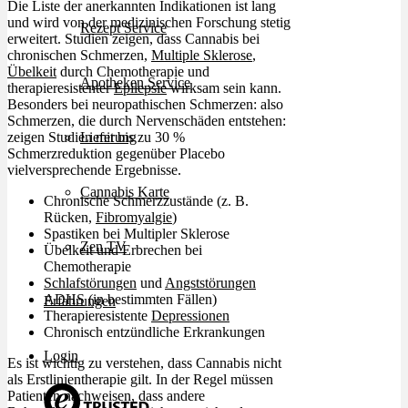
Die Liste der anerkannten Indikationen ist lang
und wird von der medizinischen Forschung stetig
Rezept Service
erweitert. Studien zeigen, dass Cannabis bei
chronischen Schmerzen,
Multiple Sklerose
,
Übelkeit
durch Chemotherapie und
Apotheken Service
therapieresistenter
Epilepsie
wirksam sein kann.
Besonders bei neuropathischen Schmerzen: also
Schmerzen, die durch Nervenschäden entstehen:
Lieferung
zeigen Studien mit bis zu 30 %
Schmerzreduktion gegenüber Placebo
vielversprechende Ergebnisse.
Cannabis Karte
Chronische Schmerzzustände (z. B.
Rücken,
Fibromyalgie
)
Spastiken bei Multipler Sklerose
Zen TV
Übelkeit und Erbrechen bei
Chemotherapie
Schlafstörungen
und
Angststörungen
ADHS
(in bestimmten Fällen)
Erfahrungen
Therapieresistente
Depressionen
Chronisch entzündliche Erkrankungen
Login
Es ist wichtig zu verstehen, dass Cannabis nicht
als Erstlinientherapie gilt. In der Regel müssen
Patienten nachweisen, dass andere