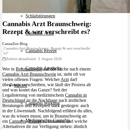
Schlafstörungen
Cannabis Arzt Braunschweig:
Rezept & wer verschreibt es?
Cannabis Ärzte
CannaZen
›
Blog
Cannabis Arzt Braunschweig: Rezept & wer verschreibt
Cannabis Rezept
›
es?
Zuletzt aktualisiert: 3. August 2026
Cannabis Apotheke
Wer in
Braunschweig
auf der Suche nach einem
Cannabis Arzt Braunschweig
ist, steht oft vor
vielen offenen Fragen: Welcher
Arzt
darf
überhaupt verschreiben, wie läuft der Prozess ab
Wissen
und was kostet das Ganze? Seit der
Legalisierung von medizinischem
Cannabis in
Deutschland
ist die Nachfrage nach ärztlichen
Cannabis Wirkung
Beratungen und Rezepten stark gestiegen: auch
in der Löwenstadt. Nachfolgend erfährst du alles,
was du wissen musst, um in Braunschweig an
Medizinisches Cannabis
ein
Cannabis
–
Rezept
zu kommen, und welche
Alternativen dir zur Verfügung stehen: ähnlich