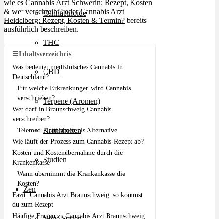
wie es
Cannabis Arzt Schwerin: Rezept, Kosten
& wer verschreibt?
oder
Cannabis Arzt
Cannabinoide
Heidelberg: Rezept, Kosten & Termin?
bereits
ausführlich beschreiben.
THC
☰
Inhaltsverzeichnis
Was bedeutet medizinisches Cannabis in
CBD
Deutschland?
Für welche Erkrankungen wird Cannabis
verschrieben?
Terpene (Aromen)
Wer darf in Braunschweig Cannabis
verschreiben?
Krankheiten
Telemed-Plattformen als Alternative
Wie läuft der Prozess zum Cannabis-Rezept ab?
Kosten und Kostenübernahme durch die
Studien
Krankenkasse
Wann übernimmt die Krankenkasse die
Kosten?
Zen
Fazit: Cannabis Arzt Braunschweig: so kommst
du zum Rezept
Häufige Fragen zu Cannabis Arzt Braunschweig
Neue Sorten