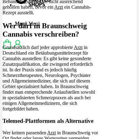
Behandlungsmethoden nicht ausreichend
geholfen haben, bevor ein
Arzt
ein Cannabis-
Rezept ausstellt.
Menü
Menü
Wer darf in Braunschweig
Cannabis verschreiben?
Grundsätzlich darf jeder approbierte
Arzt
in
Deutschland ein Betäubungsmittelrezept für
Cannabis ausstellen: Es gibt keine gesonderte
Zusatzqualifikation, die zwingend erforderlich
ist. In der Praxis sind es jedoch häufig
Schmerztherapeuten, Neurologen, Psychiater
und Allgemeinmediziner, die sich auf diesem
Gebiet spezialisiert haben. In Braunschweig
findet man entsprechende Anlaufstellen sowohl
in spezialisierten Schmerzpraxen als auch bei
einigen Allgemeinmedizinern, die sich
fortgebildet haben.
Telemed-Plattformen als Alternative
Wer keinen passenden
Arzt
in Braunschweig vor
Ort findet oder lange Wartezeiten vermeiden