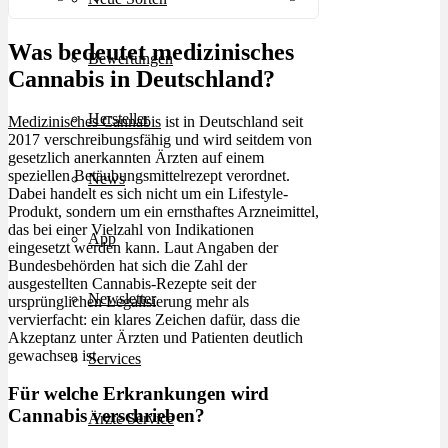
Was bedeutet medizinisches
Bewertungen
Cannabis in Deutschland?
Hersteller
Medizinisches Cannabis
ist in Deutschland seit
2017 verschreibungsfähig und wird seitdem von
gesetzlich anerkannten Ärzten auf einem
speziellen Betäubungsmittelrezept verordnet.
News
Dabei handelt es sich nicht um ein Lifestyle-
Produkt, sondern um ein ernsthaftes Arzneimittel,
das bei einer Vielzahl von Indikationen
App
eingesetzt werden kann. Laut Angaben der
Bundesbehörden hat sich die Zahl der
ausgestellten Cannabis-Rezepte seit der
Newsletter
ursprünglichen Legalisierung mehr als
vervierfacht: ein klares Zeichen dafür, dass die
Akzeptanz unter Ärzten und Patienten deutlich
gewachsen ist.
Services
Für welche Erkrankungen wird
Cannabis verschrieben?
Ärzte Service