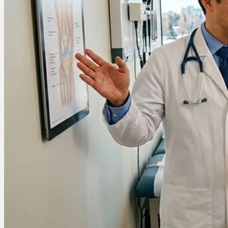
Ablauf
Therapien
Alle Krankheiten
Chronische Schmerzen
ADHS
Angststörungen
Chronische Migräne
Depressionen