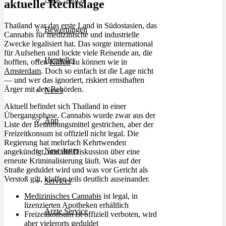
aktuelle Rechtslage
Thailand war das erste Land in Südostasien, das
Bewertungen
Cannabis für medizinische und industrielle
Zwecke legalisiert hat. Das sorgte international
für Aufsehen und lockte viele Reisende an, die
Hersteller
hofften, offen
Kiffen
zu können wie in
Amsterdam
. Doch so einfach ist die Lage nicht
— und wer das ignoriert, riskiert ernsthaften
Ärger mit den Behörden.
News
Aktuell befindet sich Thailand in einer
Übergangsphase. Cannabis wurde zwar aus der
App
Liste der Betäubungsmittel gestrichen, aber der
Freizeitkonsum ist offiziell nicht legal. Die
Regierung hat mehrfach Kehrtwenden
Newsletter
angekündigt, und die Diskussion über eine
erneute Kriminalisierung läuft. Was auf der
Straße geduldet wird und was vor Gericht als
Verstoß gilt, klaffen teils deutlich auseinander.
Services
Medizinisches Cannabis
ist legal, in
lizenzierten Apotheken erhältlich
Ärzte Service
Freizeitkonsum ist offiziell verboten, wird
aber vielerorts geduldet