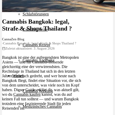
Schlafstörungen
Cannabis Bangkok: legal,
Strafe & Shops Thailand ?
Cannabis Ärzte
CannaZen
›
Blog
›
Cannabis Bangkok: legal, Strafe & Shops Thailand ?
Cannabis Rezept
Zuletzt aktualisiert: 3. August 2026
Bangkok ist eine der aufregendsten Metropolen
Cannabis Apotheke
Asiens — und für Cannabis-Reisende
gleichzeitig eine der verwirrendsten. Die
Rechtslage in Thailand hat sich in den letzten
Wissen
Jahren mehrfach gedreht, und wer heute nach
Bangkok fliegt, findet eine Situation vor, die sich
von dem unterscheidet, was viele noch im Kopf
haben. Dieser Guide erklärt dir, was aktuell gilt,
Cannabis Wirkung
wo du
Cannabis kaufen
kannst, was du auf
keinen Fall tun solltest — und warum Bangkok
trotzdem eine faszinierende Stadt für jeden
Medizinisches Cannabis
Reisenden ist.