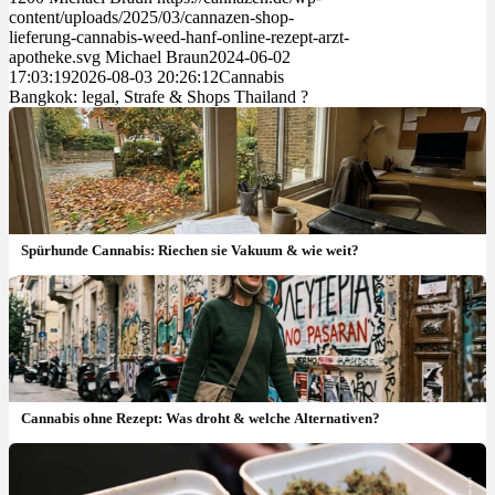
content/uploads/2025/03/cannazen-shop-
lieferung-cannabis-weed-hanf-online-rezept-arzt-
apotheke.svg
Michael Braun
2024-06-02
17:03:19
2026-08-03 20:26:12
Cannabis
Bangkok: legal, Strafe & Shops Thailand ?
Spürhunde Cannabis: Riechen sie Vakuum & wie weit?
Cannabis ohne Rezept: Was droht & welche Alternativen?