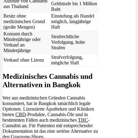
Ausfuhr von Cannabis
Geldstrafe bis 1 Million
aus Thailand
Baht
Besitz ohne
Einstufung als Handel
medizinischen Grund
möglich, langjährige
(große Mengen)
Haft
Konsum durch
Strafrechtliche
Minderjährige oder
Verfolgung, hohe
Verkauf an
Strafen
Minderjährige
Strafverfolgung,
Verkauf ohne Lizenz
mögliche Haft
Medizinisches Cannabis und
Alternativen in Bangkok
Wer aus medizinischen Gründen Cannabis
konsumiert, hat in Bangkok tatsächlich legale
Optionen. Lizenzierte Apotheken und Kliniken
bieten
CBD
-Produkte, Cannabis-Öle und in
bestimmten Fällen auch medizinisches
THC
-
Cannabis an. Für Patienten mit entsprechender
Dokumentation ist das eine seriöse Alternative zu
den Grauzone-Shops.