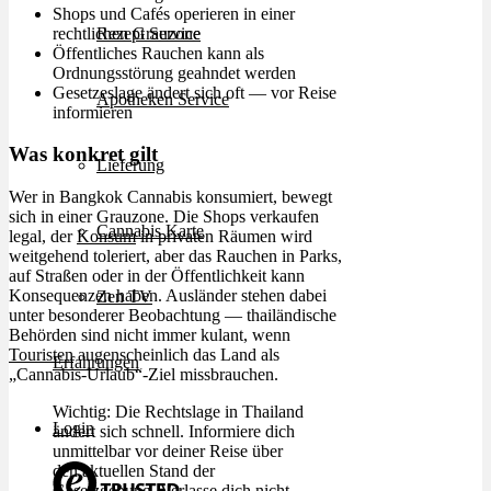
Shops und Cafés operieren in einer
rechtlichen Grauzone
Rezept Service
Öffentliches Rauchen kann als
Ordnungsstörung geahndet werden
Gesetzeslage ändert sich oft — vor Reise
Apotheken Service
informieren
Was konkret gilt
Lieferung
Wer in Bangkok Cannabis konsumiert, bewegt
sich in einer Grauzone. Die Shops verkaufen
Cannabis Karte
legal, der
Konsum
in privaten Räumen wird
weitgehend toleriert, aber das Rauchen in Parks,
auf Straßen oder in der Öffentlichkeit kann
Konsequenzen haben. Ausländer stehen dabei
Zen TV
unter besonderer Beobachtung — thailändische
Behörden sind nicht immer kulant, wenn
Touristen
augenscheinlich das Land als
Erfahrungen
„Cannabis-Urlaub“-Ziel missbrauchen.
Wichtig: Die Rechtslage in Thailand
Login
ändert sich schnell. Informiere dich
unmittelbar vor deiner Reise über
den aktuellen Stand der
Gesetzgebung. Verlasse dich nicht