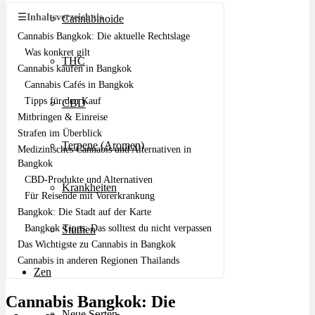
☰
Inhaltsverzeichnis
Cannabinoide
Cannabis Bangkok: Die aktuelle Rechtslage
Was konkret gilt
THC
Cannabis kaufen in Bangkok
Cannabis Cafés in Bangkok
Tipps für den Kauf
CBD
Mitbringen & Einreise
Strafen im Überblick
Terpene (Aromen)
Medizinisches Cannabis und Alternativen in
Bangkok
CBD-Produkte und Alternativen
Krankheiten
Für Reisende mit Vorerkrankung
Bangkok: Die Stadt auf der Karte
Bangkok Tipps: Das solltest du nicht verpassen
Studien
Das Wichtigste zu Cannabis in Bangkok
Cannabis in anderen Regionen Thailands
Zen
Cannabis Bangkok: Die
Neue Sorten