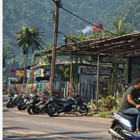
Ablauf
Therapien
Alle Krankheiten
Chronische Schmerzen
ADHS
Angststörungen
Chronische Migräne
Depressionen