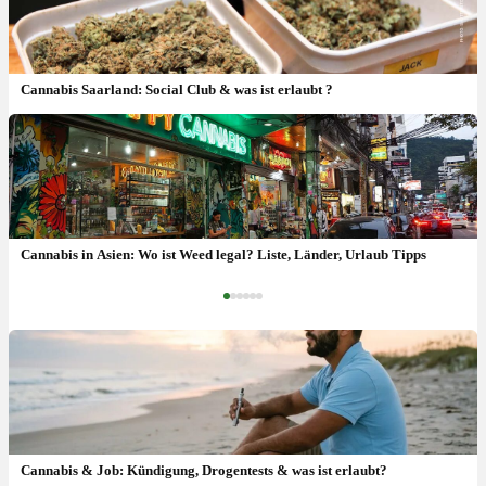
Cannabis Saarland: Social Club & was ist erlaubt ?
Cannabis Besitz Strafe: ab wieviel Gramm & Folgen ?
Cannabis in Asien: Wo ist Weed legal? Liste, Länder, Urlaub Tipps
‹
›
Cannabis & Job: Kündigung, Drogentests & was ist erlaubt?