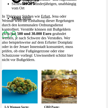
Sichtweite zu Minderjährigen, unabhängig
vom Ort
In Thüringer Städten wie
Erfurt
, Jena oder
Menü
Menü
Weimar wird die Einhaltung dieser Regelungen
durch den kommunalen Ordnungsdienst
kontrolliert. Verstöße können mit Bußgeldern
zwischen
500 und 30.000 Euro
geahndet
werden, je nach Schwere des Verstoßes. Wer
also beispielsweise auf dem Erfurter Domplatz
oder in der Jenaer Innenstadt konsumiert, muss
prüfen, ob eine Fußgängerzone oder eine
Schutzzone vorliegt: Unwissenheit schützt hier
nicht vor Bußgeldern.
LA Woman Sorte:
CBD Paste: