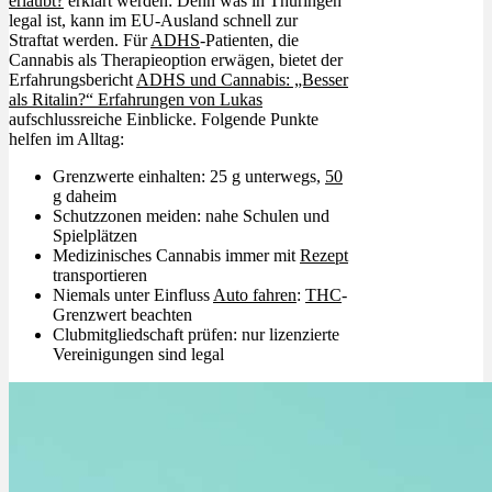
erlaubt?
erklärt werden: Denn was in Thüringen
legal ist, kann im EU-Ausland schnell zur
Straftat werden. Für
ADHS
-Patienten, die
Cannabis als Therapieoption erwägen, bietet der
Erfahrungsbericht
ADHS und Cannabis: „Besser
als Ritalin?“ Erfahrungen von Lukas
aufschlussreiche Einblicke. Folgende Punkte
helfen im Alltag:
Grenzwerte einhalten: 25 g unterwegs,
50
g
daheim
Schutzzonen meiden: nahe Schulen und
Spielplätzen
Medizinisches Cannabis immer mit
Rezept
transportieren
Niemals unter Einfluss
Auto fahren
:
THC
-
Grenzwert beachten
Clubmitgliedschaft prüfen: nur lizenzierte
Vereinigungen sind legal