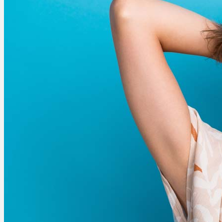
Ablauf
Therapien
Alle Krankheiten
Chronische Schmerzen
ADHS
Angststörungen
Chronische Migräne
Depressionen