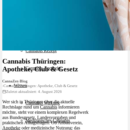
Schlafstörungen
Cannabis Ärzte
Cannabis Rezept
Cannabis Thüringen:
Apotheke, Club & Gesetz
Cannabis Apotheke
CannaZen
›
Blog
Wissen
›
Cannabis Thüringen: Apotheke, Club & Gesetz
Zuletzt aktualisiert: 4. August 2026
Wer sich in Thüringen über die aktuelle
Cannabis Wirkung
Rechtslage rund um
Cannabis
informieren
möchte, steht vor einem komplexen Regelwerk
aus Bundesgesetz, Landesvorgaben und
Medizinisches Cannabis
praktischen Alltagsfragen. Ob Anbauverein,
Apotheke
oder medizinische Nutzung: das