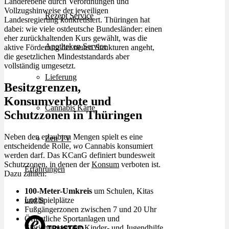
Länderebene durch Verordnungen und
Vollzugshinweise der jeweiligen
Rezept Service
Landesregierung konkretisiert. Thüringen hat
dabei: wie viele ostdeutsche Bundesländer: einen
eher zurückhaltenden Kurs gewählt, was die
Apotheken Service
aktive Förderung der neuen Strukturen angeht,
die gesetzlichen Mindeststandards aber
vollständig umgesetzt.
Lieferung
Besitzgrenzen,
Konsumverbote und
Cannabis Karte
Schutzzonen in Thüringen
Neben den erlaubten Mengen spielt es eine
Zen TV
entscheidende Rolle,
wo
Cannabis konsumiert
werden darf. Das KCanG definiert bundesweit
Schutzzonen, in denen der
Konsum
verboten ist.
Erfahrungen
Dazu zählen:
100-Meter-Umkreis
um Schulen, Kitas
Login
und Spielplätze
Fußgängerzonen zwischen 7 und 20 Uhr
Öffentliche Sportanlagen und
Einrichtungen der Kinder- und Jugendhilfe