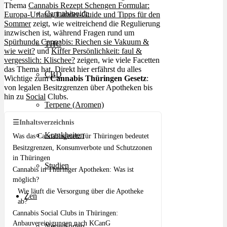
Thema
Cannabis Rezept Schengen Formular:
Cannabinoide
Europa-Urlaub, Länder-Guide und Tipps für den
Sommer
zeigt, wie weitreichend die Regulierung
inzwischen ist, während Fragen rund um
Spürhunde Cannabis: Riechen sie Vakuum &
THC
wie weit?
und
Kiffer Persönlichkeit: faul &
vergesslich: Klischee?
zeigen, wie viele Facetten
das Thema hat. Direkt hier erfährst du alles
CBD
Wichtige zum
Cannabis Thüringen Gesetz
:
von legalen Besitzgrenzen über Apotheken bis
hin zu
Social
Clubs.
Terpene (Aromen)
☰
Inhaltsverzeichnis
Krankheiten
Was das Cannabisgesetz für Thüringen bedeutet
Besitzgrenzen, Konsumverbote und Schutzzonen
in Thüringen
Studien
Cannabis in Thüringer Apotheken: Was ist
möglich?
Wie läuft die Versorgung über die Apotheke
Zen
ab?
Cannabis Social Clubs in Thüringen:
Anbauvereinigungen nach KCanG
Neue Sorten