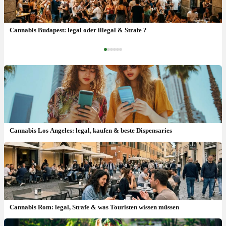
Cannabis Brandenburg: Gesetz & was ist erlaubt?
Cannabis Budapest: legal oder illegal & Strafe ?
‹
›
Cannabis Los Angeles: legal, kaufen & beste Dispensaries
Cannabis Rom: legal, Strafe & was Touristen wissen müssen