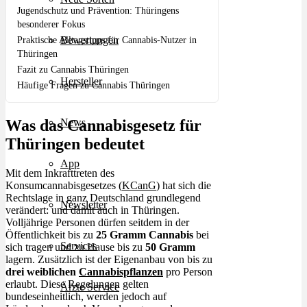
Jugendschutz und Prävention: Thüringens
besonderer Fokus
Bewertungen
Praktische Alltagstipps für Cannabis-Nutzer in
Thüringen
Fazit zu Cannabis Thüringen
Hersteller
Häufige Fragen zu Cannabis Thüringen
Was das Cannabisgesetz für
News
Thüringen bedeutet
App
Mit dem Inkrafttreten des
Konsumcannabisgesetzes (
KCanG
) hat sich die
Rechtslage in ganz Deutschland grundlegend
Newsletter
verändert: und damit auch in Thüringen.
Volljährige Personen dürfen seitdem in der
Öffentlichkeit bis zu
25 Gramm Cannabis
bei
Services
sich tragen und zu Hause bis zu
50 Gramm
lagern. Zusätzlich ist der Eigenanbau von bis zu
drei weiblichen
Cannabispflanzen
pro Person
erlaubt. Diese Regelungen gelten
Ärzte Service
bundeseinheitlich, werden jedoch auf