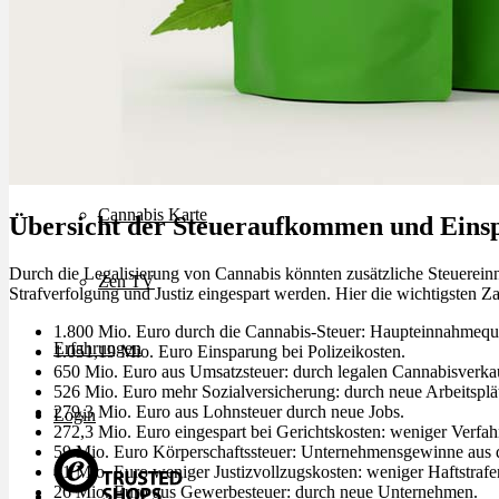
Rezept Service
Apotheken Service
Lieferung
Cannabis Karte
Übersicht der Steueraufkommen und Eins
Durch die Legalisierung von Cannabis könnten zusätzliche Steuerein
Zen TV
Strafverfolgung und Justiz eingespart werden. Hier die wichtigsten Z
1.800 Mio. Euro durch die Cannabis-Steuer: Haupteinnahmeque
Erfahrungen
1.051,19 Mio. Euro Einsparung bei Polizeikosten.
650 Mio. Euro aus Umsatzsteuer: durch legalen Cannabisverka
526 Mio. Euro mehr Sozialversicherung: durch neue Arbeitsplä
279,3 Mio. Euro aus Lohnsteuer durch neue Jobs.
Login
272,3 Mio. Euro eingespart bei Gerichtskosten: weniger Verfah
59 Mio. Euro Körperschaftssteuer: Unternehmensgewinne aus
41 Mio. Euro weniger Justizvollzugskosten: weniger Haftstrafe
26 Mio. Euro aus Gewerbesteuer: durch neue Unternehmen.