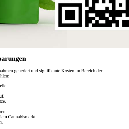
parungen
nahmen generiert und signifikante Kosten im Bereich der
ahlen:
lle.
uf.
tze.
ren.
 dem Cannabismarkt.
n.