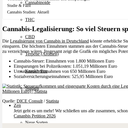
Cannabinoide
Studie & Fazit
Cannabis Studien: Aktuell
THC
Cannabis-Legalisierung: So viel Steuern sp
CBD
Die
Legalisierung von Cannabis in Deutschland
könnte erhebliche St
einsparen. Die höchsten Einnahmen stammen aus der Cannabis-Steuer
zu verzeichnen wären. Insgesamt zeigt die Grafik ein mögliches Potenz
Terpene (Aromen)
Cannabis-Steuer: Einnahmen von 1.800 Millionen Euro
Einsparungen bei Polizeikosten: 1.051,19 Millionen Euro
Krankheiten
Umsatzsteuer: Einnahmen von 650 Millionen Euro
Sozialversicherungseinnahmen: 525,95 Millionen Euro
Studien
Quelle:
DICE Consult
/
Statista
Zen
Jetzt geht es um mehr! Wir schließen uns alle zusammen, schon
Cananbis Petition 2026
Neue Sorten