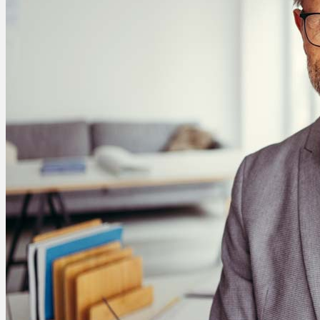
Ablauf
Therapien
Alle Krankheiten
Chronische Schmerzen
ADHS
Angststörungen
Chronische Migräne
Depressionen