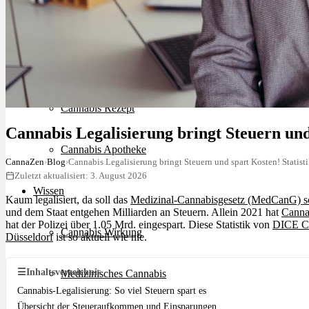
Schlafstörungen
Cannabis Ärzte
Cannabis Rezept
Cannabis Legalisierung bringt Steuern und 
Cannabis Apotheke
CannaZen
›
Blog
›
Cannabis Legalisierung bringt Steuern und spart Kosten! Statist
Zuletzt aktualisiert: 3. August 2026
Wissen
Kaum legalisiert, da soll das
Medizinal-Cannabisgesetz (MedCanG) sc
und dem Staat entgehen Milliarden an Steuern. Allein 2021 hat
Canna
hat der Polizei über 1.05 Mrd. eingespart. Diese Statistik von
DICE C
Cannabis Wirkung
Düsseldorf
ist so aktuell wie nie.
☰
Inhaltsverzeichnis
Medizinisches Cannabis
Cannabis-Legalisierung: So viel Steuern spart es
Übersicht der Steueraufkommen und Einsparungen