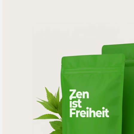
Bewertungen
Hersteller
News
App
Newsletter
Services
Ärzte Service