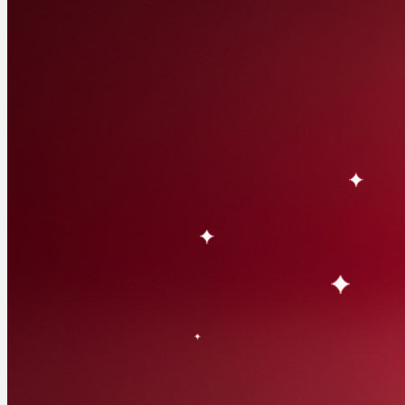
Rezept Service
Apotheken Service
Lieferung
Cannabis Karte
Zen TV
Erfahrungen
Login