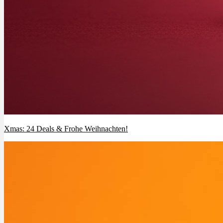
Menü
Menü
Xmas: 24 Deals & Frohe Weihnachten!