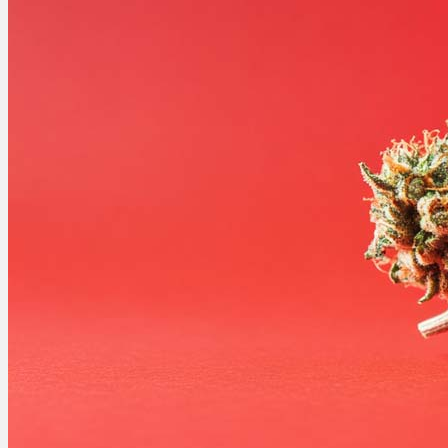
Ablauf
Therapien
Alle Krankheiten
Chronische Schmerzen
ADHS
Angststörungen
Chronische Migräne
Depressionen