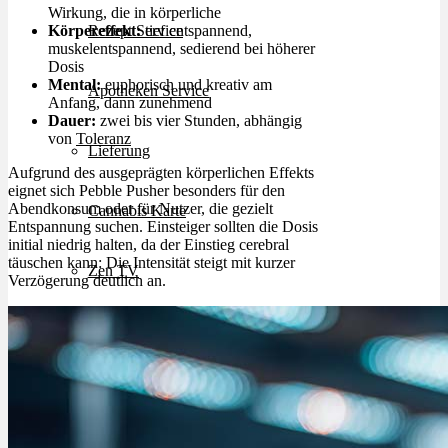
Wirkung, die in körperliche
Körpereffekt:
tief entspannend,
Rezept Service
muskelentspannend, sedierend bei höherer
Dosis
Mental:
euphorisch und kreativ am
Apotheken Service
Anfang, dann zunehmend
Dauer:
zwei bis vier Stunden, abhängig
von
Toleranz
Lieferung
Aufgrund des ausgeprägten körperlichen Effekts
eignet sich Pebble Pusher besonders für den
Abendkonsum oder für Nutzer, die gezielt
Cannabis Karte
Entspannung suchen. Einsteiger sollten die Dosis
initial niedrig halten, da der Einstieg cerebral
täuschen kann: Die Intensität steigt mit kurzer
Zen TV
Verzögerung deutlich an.
Erfahrungen
Login