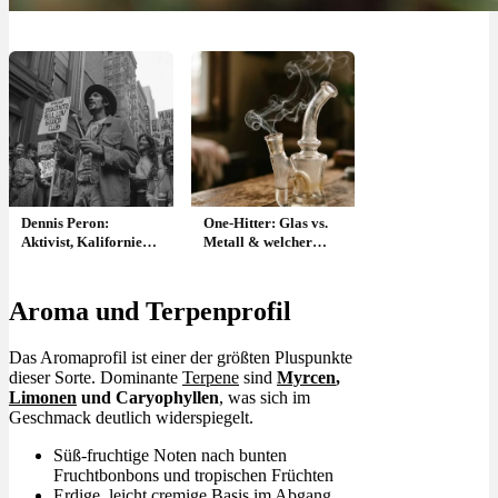
Dennis Peron:
One-Hitter: Glas vs.
Aktivist, Kalifornien,
Metall & welcher
Cannabis Buyers
lohnt sich ?
Club & Legalisierung
von med. Cannabis
Aroma und Terpenprofil
Das Aromaprofil ist einer der größten Pluspunkte
dieser Sorte. Dominante
Terpene
sind
Myrcen
,
Limonen
und Caryophyllen
, was sich im
Geschmack deutlich widerspiegelt.
Süß-fruchtige Noten nach bunten
Fruchtbonbons und tropischen Früchten
Erdige, leicht cremige Basis im Abgang