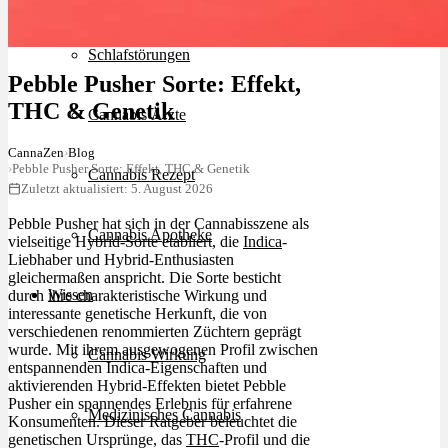
Schlafstörungen
Pebble Pusher Sorte: Effekt,
THC & Genetik
Cannabis Ärzte
CannaZen
›
Blog
›
Pebble Pusher Sorte: Effekt, THC & Genetik
Cannabis Rezept
Zuletzt aktualisiert: 5. August 2026
Pebble Pusher hat sich in der Cannabisszene als
Cannabis Apotheke
vielseitige Hybrid-Sorte etabliert, die
Indica
-
Liebhaber und Hybrid-Enthusiasten
gleichermaßen anspricht. Die Sorte besticht
Wissen
durch ihre charakteristische Wirkung und
interessante genetische Herkunft, die von
verschiedenen renommierten Züchtern geprägt
wurde. Mit ihrem ausgewogenen Profil zwischen
Cannabis Wirkung
entspannenden Indica-Eigenschaften und
aktivierenden Hybrid-Effekten bietet Pebble
Pusher ein spannendes Erlebnis für erfahrene
Medizinisches Cannabis
Konsumenten. Dieser Ratgeber beleuchtet die
genetischen Ursprünge, das
THC
-Profil und die