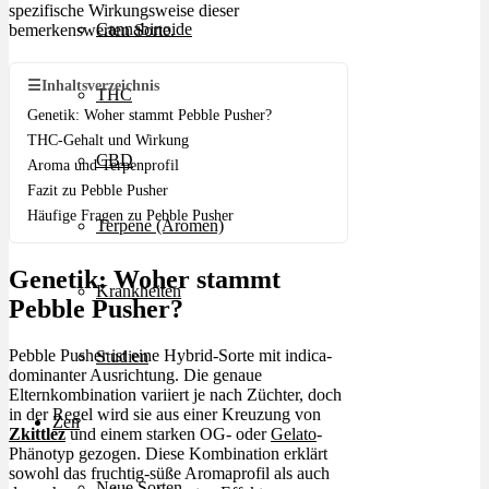
spezifische Wirkungsweise dieser
Cannabinoide
bemerkenswerten Sorte.
☰
Inhaltsverzeichnis
THC
Genetik: Woher stammt Pebble Pusher?
THC-Gehalt und Wirkung
CBD
Aroma und Terpenprofil
Fazit zu Pebble Pusher
Häufige Fragen zu Pebble Pusher
Terpene (Aromen)
Genetik: Woher stammt
Krankheiten
Pebble Pusher?
Pebble Pusher ist eine Hybrid-Sorte mit indica-
Studien
dominanter Ausrichtung. Die genaue
Elternkombination variiert je nach Züchter, doch
in der Regel wird sie aus einer Kreuzung von
Zen
Zkittlez
und einem starken OG- oder
Gelato
-
Phänotyp gezogen. Diese Kombination erklärt
sowohl das fruchtig-süße Aromaprofil als auch
Neue Sorten