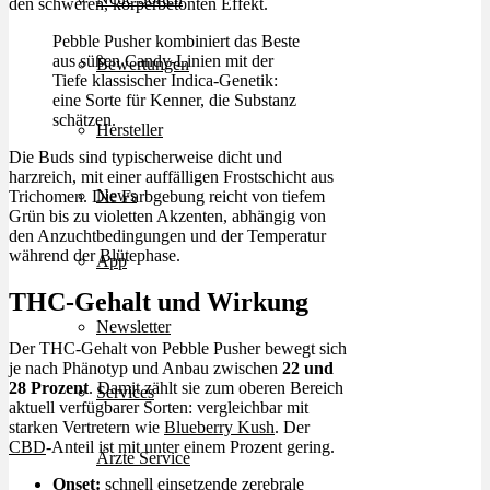
den schweren, körperbetonten Effekt.
Pebble Pusher kombiniert das Beste
aus süßen Candy-Linien mit der
Bewertungen
Tiefe klassischer Indica-Genetik:
eine Sorte für Kenner, die Substanz
schätzen.
Hersteller
Die Buds sind typischerweise dicht und
harzreich, mit einer auffälligen Frostschicht aus
News
Trichomen. Die Farbgebung reicht von tiefem
Grün bis zu violetten Akzenten, abhängig von
den Anzuchtbedingungen und der Temperatur
während der Blütephase.
App
THC-Gehalt und Wirkung
Newsletter
Der THC-Gehalt von Pebble Pusher bewegt sich
je nach Phänotyp und Anbau zwischen
22 und
28 Prozent
. Damit zählt sie zum oberen Bereich
Services
aktuell verfügbarer Sorten: vergleichbar mit
starken Vertretern wie
Blueberry Kush
. Der
CBD
-Anteil ist mit unter einem Prozent gering.
Ärzte Service
Onset:
schnell einsetzende zerebrale