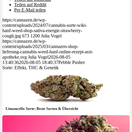
Teilen auf Reddit
Per E-Mail teilen
https://cannazen.de/wp-
content/uploads/2024/07/cannabis-sorte-wiki-
hanf-weed-shop-sativa-energie-strawberry-
cough.jpg
673
1200
Julia Vogel
https://cannazen.de/wp-
content/uploads/2025/03/cannazen-shop-
lieferung-cannabis-weed-hanf-online-rezept-arzt-
apotheke.svg
Julia Vogel
2026-08-05
13:40:36
2026-08-05 18:40:37
Pebble Pusher
Sorte: Effekt, THC & Genetik
Limoncello Sorte: Beste Sorten & Übersicht