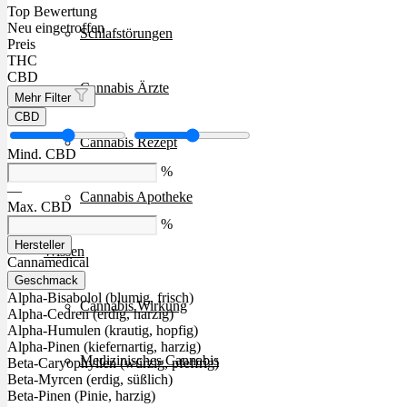
Top Bewertung
Neu eingetroffen
Schlafstörungen
Preis
THC
CBD
Cannabis Ärzte
Mehr Filter
CBD
Cannabis Rezept
Mind. CBD
%
—
Cannabis Apotheke
Max. CBD
%
Hersteller
Wissen
Cannamedical
Geschmack
Alpha-Bisabolol (blumig, frisch)
Cannabis Wirkung
Alpha-Cedren (erdig, harzig)
Alpha-Humulen (krautig, hopfig)
Alpha-Pinen (kiefernartig, harzig)
Medizinisches Cannabis
Beta-Caryophyllen (würzig, pfeffrig)
Beta-Myrcen (erdig, süßlich)
Beta-Pinen (Pinie, harzig)