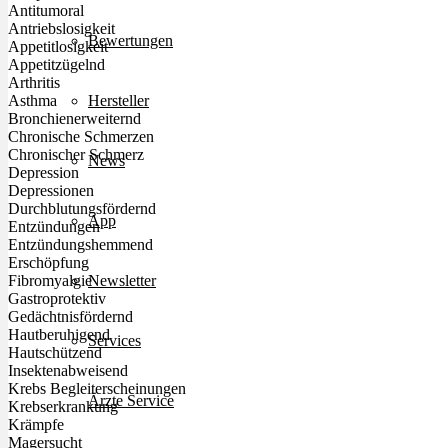
Antitumoral
Antriebslosigkeit
Bewertungen
Appetitlosigkeit
Appetitzügelnd
Arthritis
Hersteller
Asthma
Bronchienerweiternd
Chronische Schmerzen
Chronischer Schmerz
News
Depression
Depressionen
Durchblutungsfördernd
App
Entzündungen
Entzündungshemmend
Erschöpfung
Newsletter
Fibromyalgie
Gastroprotektiv
Gedächtnisfördernd
Hautberuhigend
Services
Hautschützend
Insektenabweisend
Krebs Begleiterscheinungen
Ärzte Service
Krebserkrankung
Krämpfe
Magersucht