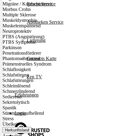
Rezept Service
Migräne / Kopfschmerzen
Morbus Crohn
Multiple Sklerose
Muskeldystrophie
Apotheken Service
Muskelentspannend
Neuroprotektiv
PTBS (Angststörung)
Lieferung
PTBS Symptome
Parkinson
Penetrationsförderer
Cannabis Karte
Phantomschmerzen
Prämenstruelles Syndrom
Schlaflosigkeit
Schlafstörung
Zen TV
Schlafstörungen
Schleimlösend
Schmerzlindernd
Erfahrungen
Sedierend
Sekretolytisch
Spastik
Login
Stimmungsaufhellend
Stress
Übelkeit
Herkunftsland
Australien