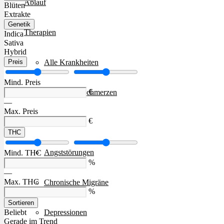
Ablauf
Blüten
Extrakte
Genetik
Therapien
Indica
Sativa
Hybrid
Alle Krankheiten
Preis
Mind. Preis
€
Chronische Schmerzen
—
Max. Preis
€
ADHS
THC
Angststörungen
Mind. THC
%
—
Max. THC
Chronische Migräne
%
Sortieren
Depressionen
Beliebt
Gerade im Trend