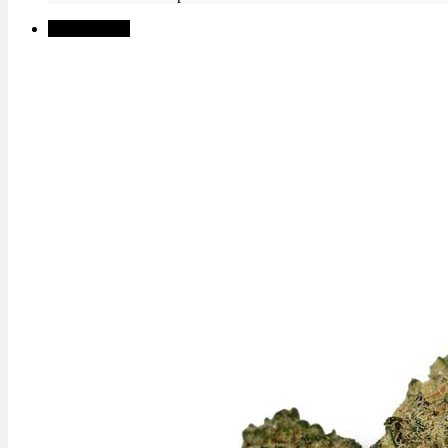
✨High THC