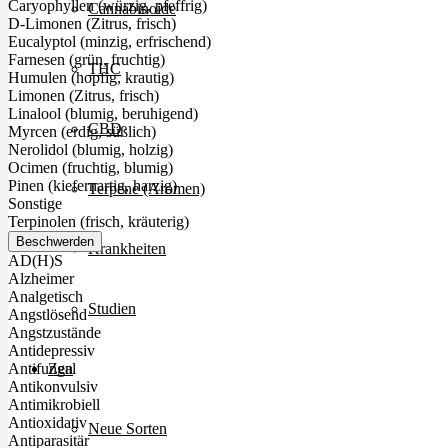
Caryophyllen (würzig, pfeffrig)
Cannabinoide
D-Limonen (Zitrus, frisch)
Eucalyptol (minzig, erfrischend)
Farnesen (grün, fruchtig)
THC
Humulen (hopfig, krautig)
Limonen (Zitrus, frisch)
Linalool (blumig, beruhigend)
CBD
Myrcen (erdig, süßlich)
Nerolidol (blumig, holzig)
Ocimen (fruchtig, blumig)
Pinen (kiefernartig, harzig)
Terpene (Aromen)
Sonstige
Terpinolen (frisch, kräuterig)
Beschwerden
Krankheiten
AD(H)S
Alzheimer
Analgetisch
Studien
Angstlösend
Angstzustände
Antidepressiv
Zen
Antifungal
Antikonvulsiv
Antimikrobiell
Antioxidativ
Neue Sorten
Antiparasitär