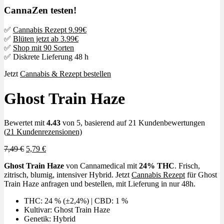
CannaZen testen!
✅
Cannabis Rezept 9.99€
✅
Blüten jetzt ab 3.99€
✅
Shop mit 90 Sorten
✅ Diskrete Lieferung 48 h
Jetzt
Cannabis & Rezept bestellen
Ghost Train Haze
Bewertet mit
4.43
von 5, basierend auf
21
Kundenbewertungen
(
21
Kundenrezensionen)
Ursprünglicher
Aktueller
7,49
€
5,79
€
Preis
Preis
Ghost Train Haze
von Cannamedical mit
24% THC
. Frisch,
war:
ist:
zitrisch, blumig, intensiver Hybrid. Jetzt
Cannabis Rezept
für Ghost
7,49 €
5,79 €.
Train Haze anfragen und bestellen, mit Lieferung in nur 48h.
THC: 24 % (±2,4%) | CBD: 1 %
Kultivar: Ghost Train Haze
Genetik: Hybrid