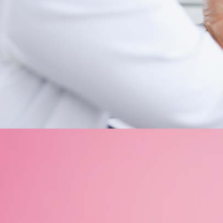
Cannabis Arzt Konstanz: Termin online & welcher Arzt verschreibt?