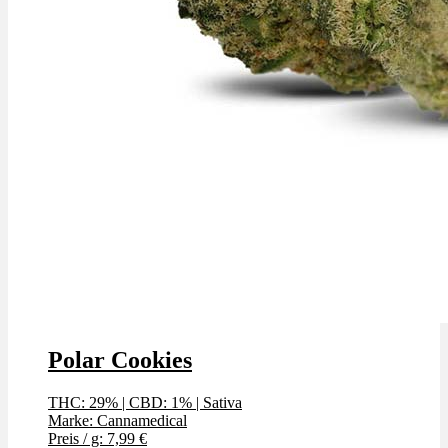
Polar Cookies
THC: 29%
|
CBD: 1%
|
Sativa
Marke: Cannamedical
Preis / g: 7,99 €