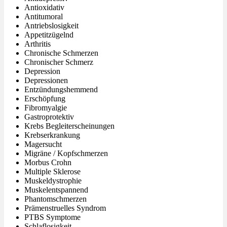
Antioxidativ
Antitumoral
Antriebslosigkeit
Appetitzügelnd
Arthritis
Chronische Schmerzen
Chronischer Schmerz
Depression
Depressionen
Entzündungshemmend
Erschöpfung
Fibromyalgie
Gastroprotektiv
Krebs Begleiterscheinungen
Krebserkrankung
Magersucht
Migräne / Kopfschmerzen
Morbus Crohn
Multiple Sklerose
Muskeldystrophie
Muskelentspannend
Phantomschmerzen
Prämenstruelles Syndrom
PTBS Symptome
Schlaflosigkeit