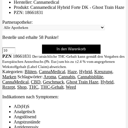
Hersteller: Cannamedical
Produkt: Cannamedical Hybrid Forte DK - Ghost Train Haze
PZN: 18661831
Partnerapotheke:
Bestelle und erhalte
58
Punkte!
In den Warenkorb
Ghost
Train
PZN
18661831
Der tatsächliche THC-Gehalt kann gemäß den Vorgaben des
Haze
Europäischen Arzneibuchs (Ph. Eur.) um bis zu ±2.4 % vom angegebenen
Menge
Wirkstoffgehalt (Label Claim) abweichen.
Kategorien:
Blüten
,
CannaMedical
,
Haze
,
Hybrid
,
Kreuzung
,
Marken
Schlagwörter:
Aroma
,
Cannabis
,
Cannabisblüte
,
CannaMedical
,
CBD
,
Geschmack
,
Ghost Train Haze
,
Hybrid
,
Rezept
,
Shop
,
THC
,
THC-Gehalt
,
Weed
Indikationen nach Symptomen:
AD(H)S
Analgetisch
Angstlösend
Angstzustände
Antidepressiv