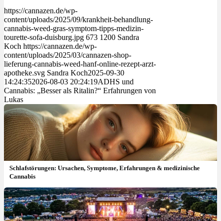
https://cannazen.de/wp-
content/uploads/2025/09/krankheit-behandlung-
cannabis-weed-gras-symptom-tipps-medizin-
tourette-sofa-duisburg.jpg
673
1200
Sandra
Koch
https://cannazen.de/wp-
content/uploads/2025/03/cannazen-shop-
lieferung-cannabis-weed-hanf-online-rezept-arzt-
apotheke.svg
Sandra Koch
2025-09-30
14:24:35
2026-08-03 20:24:19
ADHS und
Cannabis: „Besser als Ritalin?“ Erfahrungen von
Lukas
Schlafstörungen: Ursachen, Symptome, Erfahrungen & medizinische
Cannabis