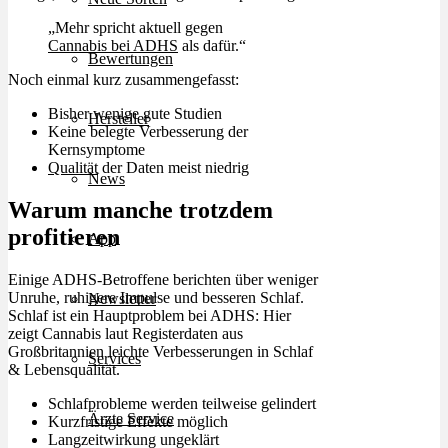
„Mehr spricht aktuell gegen
Cannabis bei ADHS
als dafür.“
Bewertungen
Noch einmal kurz zusammengefasst:
Bisher wenige gute Studien
Hersteller
Keine belegte Verbesserung der
Kernsymptome
Qualität
der Daten meist niedrig
News
Warum manche trotzdem
profitieren
App
Einige ADHS-Betroffene berichten über weniger
Unruhe, ruhigere Impulse und besseren Schlaf.
Newsletter
Schlaf ist ein Hauptproblem bei ADHS: Hier
zeigt Cannabis laut Registerdaten aus
Großbritannien leichte Verbesserungen in Schlaf
Services
& Lebensqualität.
Schlafprobleme werden teilweise gelindert
Ärzte Service
Kurzfristige Effekte möglich
Langzeitwirkung ungeklärt