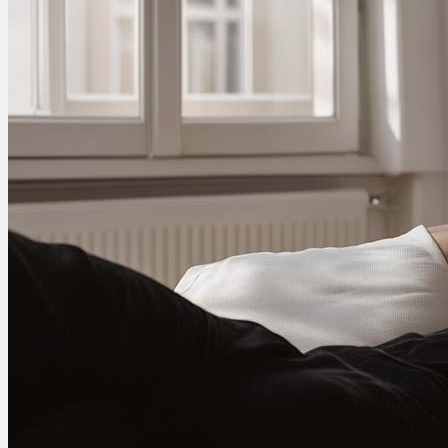
Ablauf
Therapien
Alle Krankheiten
Chronische Schmerzen
ADHS
Angststörungen
Chronische Migräne
Depressionen