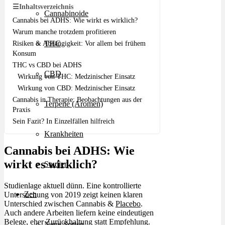
☰
Inhaltsverzeichnis
Cannabinoide
Cannabis bei ADHS: Wie wirkt es wirklich?
Warum manche trotzdem profitieren
THC
Risiken & Abhängigkeit: Vor allem bei frühem
Konsum
THC vs CBD bei ADHS
CBD
Wirkung von THC: Medzinischer Einsatz
Wirkung von CBD: Medzinischer Einsatz
Cannabis in Therapie: Beobachtungen aus der
Terpene (Aromen)
Praxis
Sein Fazit? In Einzelfällen hilfreich
Krankheiten
Cannabis bei ADHS: Wie
wirkt es wirklich?
Studien
Studienlage aktuell dünn. Eine kontrollierte
Zen
Untersuchung von 2019 zeigt keinen klaren
Unterschied zwischen Cannabis &
Placebo
.
Auch andere Arbeiten liefern keine eindeutigen
Belege, eher Zurückhaltung statt Empfehlung.
Neue Sorten