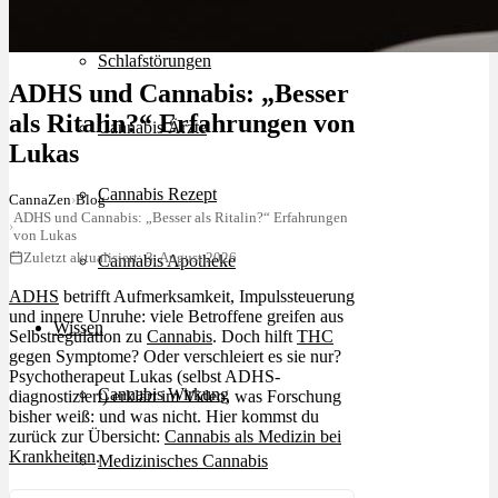
Schlafstörungen
ADHS und Cannabis: „Besser
als Ritalin?“ Erfahrungen von
Cannabis Ärzte
Lukas
Cannabis Rezept
CannaZen
›
Blog
ADHS und Cannabis: „Besser als Ritalin?“ Erfahrungen
›
von Lukas
Zuletzt aktualisiert: 3. August 2026
Cannabis Apotheke
ADHS
betrifft Aufmerksamkeit, Impulssteuerung
und innere Unruhe: viele Betroffene greifen aus
Wissen
Selbstregulation zu
Cannabis
. Doch hilft
THC
gegen Symptome? Oder verschleiert es sie nur?
Psychotherapeut Lukas (selbst ADHS-
Cannabis Wirkung
diagnostiziert) erklärt im Video, was Forschung
bisher weiß: und was nicht. Hier kommst du
zurück zur Übersicht:
Cannabis als Medizin bei
Krankheiten
.
Medizinisches Cannabis