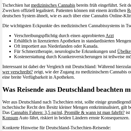
Tschechien hat
medizinisches Cannabis
bereits früh eingeführt. Seit
Zwecken offiziell legalisiert. Patienten können mit einem ärztlichen
R
deutschen System ähnelt, wie es auch über eine Cannabis Online-Klini
Die wichtigsten Eckpunkte des medizinischen Cannabissystems in Ts
Verschreibungspflichtig durch einen approbierten
Arzt
Erhältlich in lizenzierten Apotheken in standardisierten Mengen
Oft importiert aus Niederlanden oder Kanada.
Für Schmerztherapie, neurologische Erkrankungen und
Übelke
Kostenerstattung durch Krankenversicherungen ist teilweise m
Interessant ist dabei der Vergleich mit Deutschland: Während hierzul
wer verschreibt?
zeigt, wie der Zugang zu medizinischem Cannabis org
eine breite Verfügbarkeit in Apotheken.
Was Reisende aus Deutschland beachten m
Wer aus Deutschland nach Tschechien reist, sollte einige grundlegen
tschechische Recht den Besitz kleiner Mengen entkriminalisiert, gilt
Das
Cannabis Fahren: 3,5 ng/ml, Promille & wann ist man fahrfit?
ist
Konsum
Auto fährt, riskiert in beiden Ländern ernste Konsequenzen.
Konkrete Hinweise für Deutschland-Tschechien-Reisende: