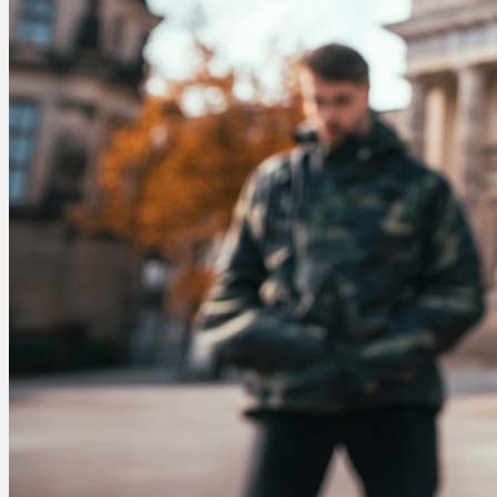
Ablauf
Therapien
Alle Krankheiten
Chronische Schmerzen
ADHS
Angststörungen
Chronische Migräne
Depressionen