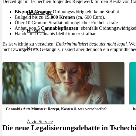
Derzeit gilt in Tschechien folgendes Regelwerk für den Besitz von C
Bis zu 10
Gramm
: Ordnungswidrigkeit, keine Straftat.
Bewertungen
Bußgeld bis zu
15.000 Kronen
(ca. 600 Euro).
Über 10 Gramm: Straftat mit möglicher Freiheitsstrafe.
Anbau von
5
Cannabispflanzen
: ebenfalls Ordnungswidrigkei
Hersteller
Handel mit Cannabis bleibt immer strafbar.
Es ist wichtig zu verstehen:
Entkriminalisiert bedeutet nicht legal.
Wer
News
nicht zwingend ins Gefängnis, riskiert aber dennoch ein empfindliche
App
Newsletter
Services
Cannabis Arzt Münster: Rezept, Kosten & wer verschreibt?
I
Ärzte Service
Die neue Legalisierungsdebatte in Tschech