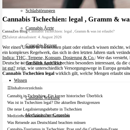
Schlafstörungen
Cannabis Tschechien: legal , Gramm & was
Cannabis Ärzte
CannaZen
›
Blog
›
Cannabis Tschechien: legal , Gramm & was ist erlaubt?
Zuletzt aktualisiert: 4. August 2026
Cannabis Rezept
Wer einen Urlaub in Tschechien plant oder einfach wissen möchte, w
ein komplexes Regelwerk, das sich in den letzten Jahren stark verände
Indica: THC, Terpene, Konsum, Dosierung & Co.
: Wer das versteht
Deutsche ist der Blick nach Tschechien besonders interessant, da die 
Cannabis Apotheke
ist gut?
zeigt, wie unterschiedlich Versorgungswege in Europa gestalte
Cannabis Tschechien legal
wirklich gilt, welche Mengen erlaubt sin
Wissen
☰
Inhaltsverzeichnis
Cannabis in Tschechien: Ein kurzer historischer Überblick
Cannabis Wirkung
Was ist in Tschechien legal? Die aktuellen Besitzgrenzen
Die neue Legalisierungsdebatte in Tschechien
Medizinisches Cannabis
Medizinisches Cannabis in Tschechien
Was Reisende aus Deutschland beachten müssen
Cannabis-Tourismus in Tschechien: Prag und die Coffeeshop-Frage