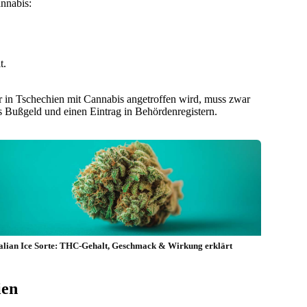
annabis:
t.
 in Tschechien mit Cannabis angetroffen wird, muss zwar
s Bußgeld und einen Eintrag in Behördenregistern.
talian Ice Sorte: THC-Gehalt, Geschmack & Wirkung erklärt
ien