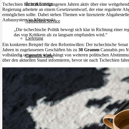
Rezept Service
Tschechien hat in den vergangenen Jahren aktiv über eine weitgehende
Regierung arbeitete an einem Gesetzesentwurf, der eine regulierte 
ermöglichen sollte. Dabei stehen Themen wie lizenzierte Abgabestellen,
Anbausystem im Mittelpunkt.
Apotheken Service
„Die tschechische Politik bewegt sich klar in Richtung einer re
das von Kritikern als zu langsam empfunden wird.“
Lieferung
Ein konkretes Beispiel für den Reformwillen: Der tschechische Senat 
Jahren in zugelassenen Geschäften bis zu
30 Gramm
Cannabis pro M
vollständig umgesetzt wird, hängt von weiteren politischen Abstimmun
Cannabis Karte
über den aktuellen Stand informieren, bevor sie nach Tschechien fahr
Zen TV
Erfahrungen
Login