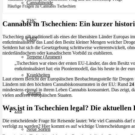
Cannabinoide
Häufige Fragen zu Cannabis Tschechien
THC
Cannabis in Tschechien: Ein kurzer histor
Tschechien gilt traditionell als eines der liberalsten Länder Europas
CBD
entkriminalisierte das Land den Besitz kleiner Mengen weicher Drogen
Seitdem hat sich die Gesetzgebung schrittweise weiterentwickelt, ohn
niederländischem oder kanadischem Vorbild zu etablieren.
Terpene (Aromen)
„Tschechien war eines der ersten EU-Länder, das den Besitz vo
entkriminalisiert hat: ein Pioniermodell, das bis heute in der eu
Krankheiten
Laut einem Bericht der Europäischen Beobachtungsstelle für Drog
Ländern mit den höchsten Cannabiskonsumraten in der EU: Rund
24
mindestens einmal in ihrem Leben Cannabis konsumiert. Das zeigt, dass
Studien
vielen anderen europäischen Staaten.
Was ist in Tschechien legal? Die aktuellen
Zen
Die entscheidende Frage für Reisende lautet: Wie viel Cannabis darf m
verfolgt zu werden? Hier kommt es auf wichtige Unterscheidungen a
Neue Sorten