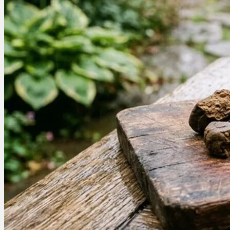
Ablauf
Therapien
Alle Krankheiten
Chronische Schmerzen
ADHS
Angststörungen
Chronische Migräne
Depressionen