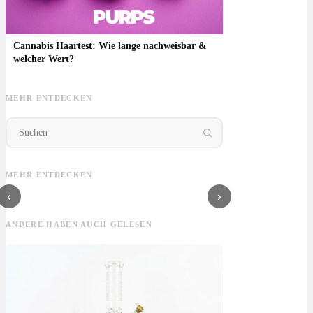
Cannabis Haartest: Wie lange nachweisbar &
welcher Wert?
MEHR ENTDECKEN
Eucalyptol
Cannabis
Cannabis
Mar
Cannabis: Terpen,
Luxemburg: legal ,
Amsterdam:
Wie 
Wirkung & Sorten
Gramm & Touristen
Coffeeshops, Preise
auf
MEHR ENTDECKEN
erlaubt?
& was ist erlaubt?
‹
›
ANDERE HABEN AUCH GELESEN