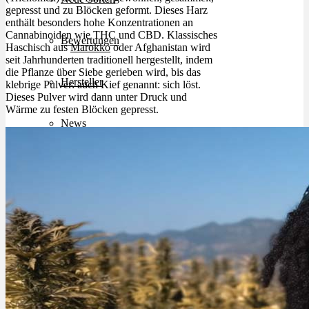
gepresst und zu Blöcken geformt. Dieses Harz
enthält besonders hohe Konzentrationen an
Cannabinoiden wie THC und CBD. Klassisches
Bewertungen
Haschisch aus
Marokko
oder Afghanistan wird
seit Jahrhunderten traditionell hergestellt, indem
die Pflanze über Siebe gerieben wird, bis das
Hersteller
klebrige Pulver: auch Kief genannt: sich löst.
Dieses Pulver wird dann unter Druck und
Wärme zu festen Blöcken gepresst.
News
App
Newsletter
Services
Ärzte Service