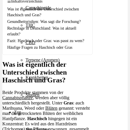
☰
Inhaltsverzeichnis
Cannabinoide
Was ist eigentlich der Unterschied zwischen
Haschisch und Gras?
Gesundheitsrisiken: Was sagt die Forschung?
THC
Rechtslage in Deutschland: Was ist aktuell
erlaubt?
Fazit: Haschisch oder Gras: was passt zu wem?
CBD
Häufige Fragen zu Haschisch oder Gras
Terpene (Aromen)
Was ist eigentlich der
Unterschied zwischen
Krankheiten
Haschisch und Gras?
Beide Produkte stammen von der
Studien
Cannabispflanze
, werden aber völlig
unterschiedlich hergestellt. Unter
Gras
: auch
Marihuana, Weed oder
Blüten
genannt: versteht
Zen
man die getrockneten Blüten der weiblichen
Hanfpflanze.
Haschisch
hingegen ist ein
Konzentrat: Es wird aus den Harzdrüsen
(Trichomen) der Pflanze gewonnen, gesammelt,
Neue Sorten