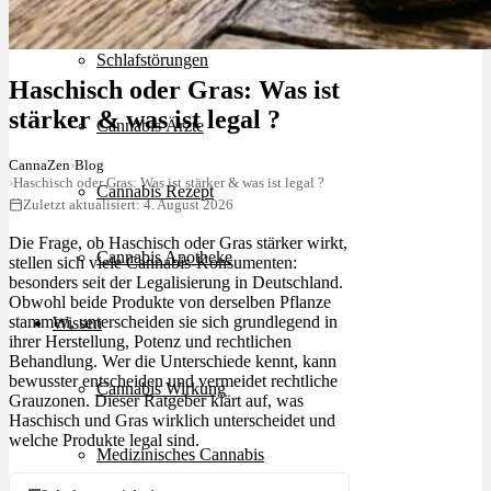
Schlafstörungen
Haschisch oder Gras: Was ist
stärker & was ist legal ?
Cannabis Ärzte
CannaZen
›
Blog
›
Haschisch oder Gras: Was ist stärker & was ist legal ?
Cannabis Rezept
Zuletzt aktualisiert: 4. August 2026
Die Frage, ob Haschisch oder Gras stärker wirkt,
Cannabis Apotheke
stellen sich viele Cannabis-Konsumenten:
besonders seit der Legalisierung in Deutschland.
Obwohl beide Produkte von derselben Pflanze
stammen, unterscheiden sie sich grundlegend in
Wissen
ihrer Herstellung, Potenz und rechtlichen
Behandlung. Wer die Unterschiede kennt, kann
bewusster entscheiden und vermeidet rechtliche
Cannabis Wirkung
Grauzonen. Dieser Ratgeber klärt auf, was
Haschisch und Gras wirklich unterscheidet und
welche Produkte legal sind.
Medizinisches Cannabis