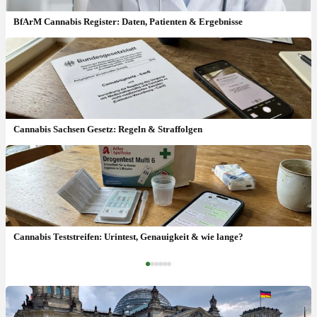
BfArM Cannabis Register: Daten, Patienten & Ergebnisse
Cannabis Sachsen Gesetz: Regeln & Straffolgen
Rote Augen beim Kiffen: Ursache & welche Augentropfen?
Cannabis Teststreifen: Urintest, Genauigkeit & wie lange?
‹
›