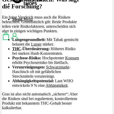
die Forschung?
Ein fairer Vergleich muss auch die Risiken
Menü
Menü
beleuchten. Grundsätzlich gilt: Beide Produkte
teilen viele Risikofaktoren, unterscheiden sich
aber in einigen wichtigen Punkten.
Lungengesundheit:
Mit Tabak gemischt
belastet die
Lunge
stärker.
THC
-Überdosierung:
Höheres Risiko
bei starken Hash-Konzentraten.
Psychose-Risiko:
Hochpotenter
Konsum
erhöht Psychoserisiko bis fünffach.
Verunreinigungen:
Schwarzmarkt
-
Haschisch oft mit gefährlichen
Streckmitteln verunreinigt.
Abhängigkeitspotenzial:
Laut WHO
entwickeln 9 % eine
Abhängigkeit
.
Gras ist also nicht automatisch „sicherer“: Aber
die Risiken sind bei reguliertem, kontrolliertem
Produkt mit bekanntem THC-Gehalt besser
kalkulierbar.