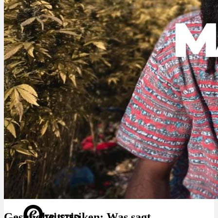
Rezept Service
Apotheken Service
Lieferung
Cannabis Karte
Zen TV
Erfahrungen
Login
Gesundheitsrisiken: Was sagt