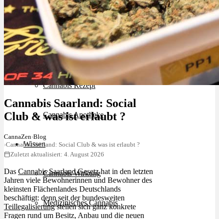
Schlafstörungen
Cannabis Ärzte
Cannabis Rezept
Cannabis Saarland: Social
Club & was ist erlaubt ?
Cannabis Apotheke
CannaZen
›
Blog
Wissen
›
Cannabis Saarland: Social Club & was ist erlaubt ?
Zuletzt aktualisiert: 4. August 2026
Das
Cannabis Saarland Gesetz
hat in den letzten
Cannabis Wirkung
Jahren viele Bewohnerinnen und Bewohner des
kleinsten Flächenlandes Deutschlands
beschäftigt: denn seit der bundesweiten
Medizinisches Cannabis
Teillegalisierung
stellen sich ganz konkrete
Fragen rund um Besitz, Anbau und die neuen