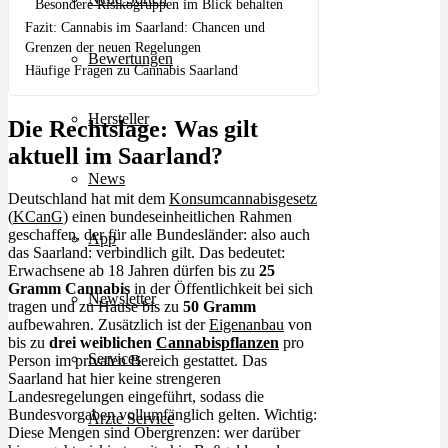
Besondere Risikogruppen im Blick behalten
Fazit: Cannabis im Saarland: Chancen und
Grenzen der neuen Regelungen
Bewertungen
Häufige Fragen zu Cannabis Saarland
Hersteller
Die Rechtslage: Was gilt
aktuell im Saarland?
News
Deutschland hat mit dem
Konsumcannabisgesetz
(
KCanG
) einen bundeseinheitlichen Rahmen
geschaffen, der für alle Bundesländer: also auch
App
das Saarland: verbindlich gilt. Das bedeutet:
Erwachsene ab 18 Jahren dürfen bis zu
25
Gramm Cannabis
in der Öffentlichkeit bei sich
Newsletter
tragen und zu Hause bis zu
50 Gramm
aufbewahren. Zusätzlich ist der
Eigenanbau
von
bis zu
drei weiblichen
Cannabispflanzen
pro
Services
Person im privaten Bereich gestattet. Das
Saarland hat hier keine strengeren
Landesregelungen eingeführt, sodass die
Bundesvorgaben vollumfänglich gelten. Wichtig:
Ärzte Service
Diese Mengen sind Obergrenzen: wer darüber