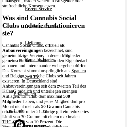
hinausgeht, riskiert weiterhin Bußgelder oder
strafrechtliche Konsequenzen.
Rezept Service
Was sind Cannabis Social
Clubs und wie funktionieren
Apotheken Service
sie?
Lieferung
Cannabis
Social Clubs
, offiziell als
Anbauvereinigungen
bezeichnet, sind
gemeinnützige Vereine, in denen Mitglieder
Cannabis Karte
gemeinschaftlich Cannabis für den Eigenbedarf
anbauen und untereinander weitergeben dürfen.
Das Konzept stammt ursprünglich aus
Spanien
und Belgien, wo solche Clubs seit Jahren
Zen TV
existieren. In Deutschland sind
Anbauvereinigungen seit dem zweiten Teil des
KCanG möglich und unterliegen strengen
Erfahrungen
Auflagen: Ein Club darf maximal
500
Mitglieder
haben, und jedes Mitglied darf pro
Monat nicht mehr als
50 Gramm
Cannabis
Login
erhalten: Für unter 21-Jährige gilt ein reduziertes
Limit von 30 Gramm mit einem maximalen
THC-Gehalt
von 10 Prozent. Die
Vereinsgründung ist mit erheblichem