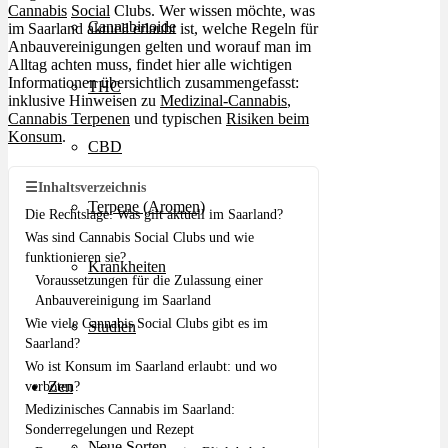
Cannabis
Social
Clubs. Wer wissen möchte, was
Cannabinoide
im Saarland aktuell erlaubt ist, welche Regeln für
Anbauvereinigungen gelten und worauf man im
Alltag achten muss, findet hier alle wichtigen
Informationen übersichtlich zusammengefasst:
THC
inklusive Hinweisen zu
Medizinal-Cannabis
,
Cannabis Terpenen
und typischen
Risiken beim
Konsum
.
CBD
☰
Inhaltsverzeichnis
Terpene (Aromen)
Die Rechtslage: Was gilt aktuell im Saarland?
Was sind Cannabis Social Clubs und wie
funktionieren sie?
Krankheiten
Voraussetzungen für die Zulassung einer
Anbauvereinigung im Saarland
Wie viele Cannabis Social Clubs gibt es im
Studien
Saarland?
Wo ist Konsum im Saarland erlaubt: und wo
Zen
verboten?
Medizinisches Cannabis im Saarland:
Sonderregelungen und Rezept
Neue Sorten