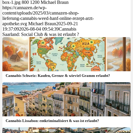
box-1.jpg
800
1200
Michael Braun
https://cannazen.de/wp-
content/uploads/2025/03/cannazen-shop-
lieferung-cannabis-weed-hanf-online-rezept-arzt-
apotheke.svg
Michael Braun
2025-09-21
19:37:09
2026-08-04 09:54:39
Cannabis
Saarland: Social Club & was ist erlaubt ?
Cannabis Schweiz: Kaufen, Grenze & wieviel Gramm erlaubt?
Cannabis Lissabon: entkriminalisiert & was ist erlaubt?