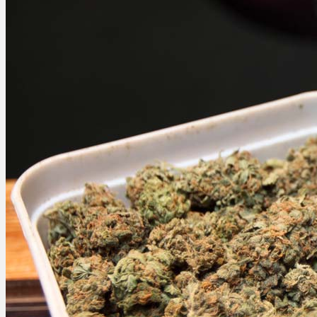
Ablauf
Therapien
Alle Krankheiten
Chronische Schmerzen
ADHS
Angststörungen
Chronische Migräne
Depressionen