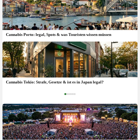
Cannabis Porto: legal, Spots & was Touristen wissen müssen
Haschisch erlaubte Menge: Wie viel Gramm darf ich besitzen?
Cannabis Tokio: Strafe, Gesetze & ist es in Japan legal?
‹
›