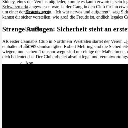
Sidney, eines der Vereinsmitglieder, konnte es kaum erwarten, sein 
Schwarzmarkt
angewiesen war, ist der Gang in den Club für ihn etw
Bewertungen
um einer der Ersten zu sein. „Ich war nervös und aufgeregt“, sagt Si
kannst dir sicher vorstellen, wie groß die Freude ist, endlich legales
Strenge Auflagen: Sicherheit steht an erste
Hersteller
Als erster Cannabis-Club in Nordrhein-Westfalen startet der Verein „
J
News
einhalten. Laut Vorstandsmitglied Robert Mehring sind die Sicherhei
wiegen, und sichere Transportwege sind nur einige der Maßnahmen, 
dich bedeutet das: Der Club arbeitet absolut legal und verantwortungs
App
Newsletter
Services
Ärzte Service