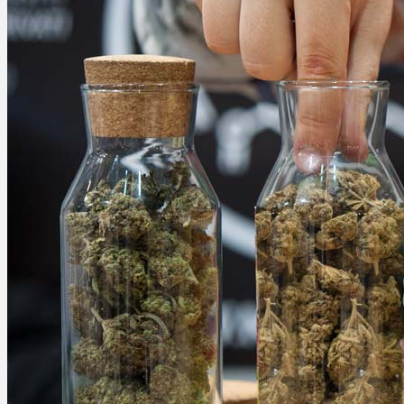
Ablauf
Therapien
Alle Krankheiten
Chronische Schmerzen
ADHS
Angststörungen
Chronische Migräne
Depressionen