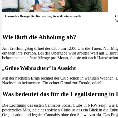
Cannabis Rezept Berlin: online, Arzt & wie schnell?
C
W
Wie läuft die Abholung ab?
Am Eröffnungstag öffnet der Club um 12:00 Uhr die Türen. Nur Mitg
erhalten ihre Portion. Bei der Übergabe wird größter Wert auf Diskreti
bekommen eine feste Menge pro Monat, die sie mit nach Hause nehm
„Grüne Weihnachten“ in Aussicht
Mit der nächsten Ernte rechnet der Club schon in wenigen Wochen. D
Nachschub bekommen. Ein echter Grund zur Freude, oder?
Was bedeutet das für die Legalisierung in
Die Eröffnung des ersten Cannabis Social Clubs in NRW zeigt, wie Le
potenzielles Mitglied eines solchen Clubs ist das ein Blick in die Zu
Organisation und legales Cannabis ohne den Schwarzmarkt. Das Proj