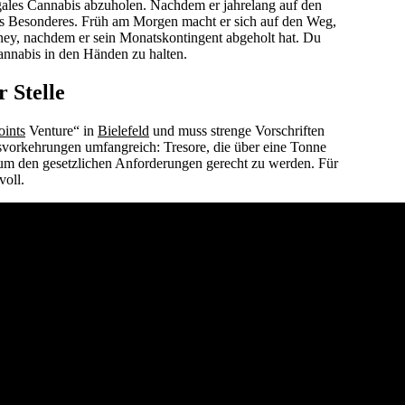
legales Cannabis abzuholen. Nachdem er jahrelang auf den
as Besonderes. Früh am Morgen macht er sich auf den Weg,
dney, nachdem er sein Monatskontingent abgeholt hat. Du
 Cannabis in den Händen zu halten.
r Stelle
oints
Venture“ in
Bielefeld
und muss strenge Vorschriften
tsvorkehrungen umfangreich: Tresore, die über eine Tonne
um den gesetzlichen Anforderungen gerecht zu werden. Für
voll.