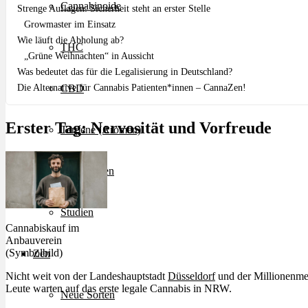
Cannabinoide
Strenge Auflagen: Sicherheit steht an erster Stelle
Growmaster im Einsatz
Wie läuft die Abholung ab?
THC
„Grüne Weihnachten“ in Aussicht
Was bedeutet das für die Legalisierung in Deutschland?
Die Alternative für Cannabis Patienten*innen – CannaZen!
CBD
Erster Tag: Nervosität und Vorfreude
Terpene (Aromen)
Krankheiten
Studien
Cannabiskauf im
Anbauverein
(Symbolbild)
Zen
Nicht weit von der Landeshauptstadt
Düsseldorf
und der Millionenme
Leute warten auf das erste legale Cannabis in NRW.
Neue Sorten