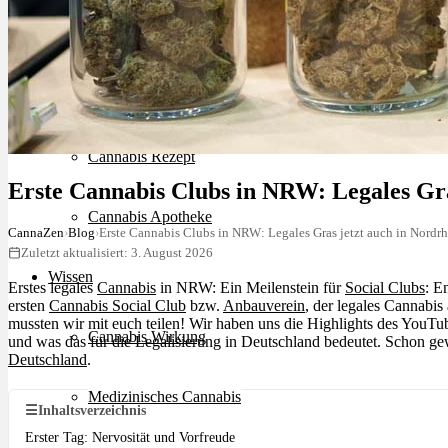
Schlafstörungen
Cannabis Ärzte
Cannabis Rezept
Erste Cannabis Clubs in NRW: Legales Gra
Cannabis Apotheke
CannaZen
›
Blog
›
Erste Cannabis Clubs in NRW: Legales Gras jetzt auch in Nordr
Zuletzt aktualisiert: 3. August 2026
Wissen
Erstes legales
Cannabis
in NRW: Ein Meilenstein für
Social Clubs
: E
ersten
Cannabis Social Club
bzw.
Anbauverein
, der legales Cannabi
mussten wir mit euch teilen! Wir haben uns die Highlights des YouTub
Cannabis Wirkung
und was das für die Legalisierung in Deutschland bedeutet. Schon gew
Deutschland
.
Medizinisches Cannabis
☰
Inhaltsverzeichnis
Erster Tag: Nervosität und Vorfreude