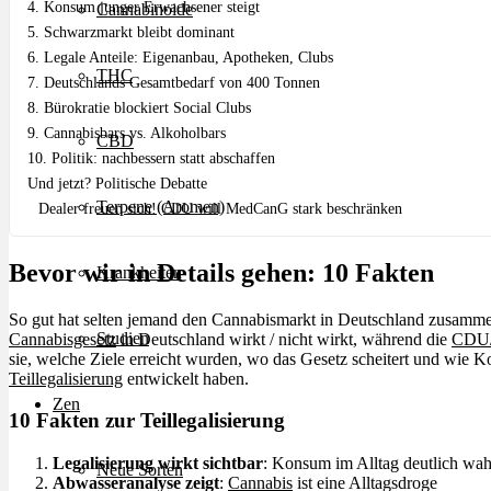
4. Konsum junger Erwachsener steigt
Cannabinoide
5. Schwarzmarkt bleibt dominant
6. Legale Anteile: Eigenanbau, Apotheken, Clubs
THC
7. Deutschlands Gesamtbedarf von 400 Tonnen
8. Bürokratie blockiert Social Clubs
9. Cannabisbars vs. Alkoholbars
CBD
10. Politik: nachbessern statt abschaffen
Und jetzt? Politische Debatte
Terpene (Aromen)
Dealer freuen sich! CDU will MedCanG stark beschränken
Bevor wir in Details gehen: 10 Fakten
Krankheiten
So gut hat selten jemand den Cannabismarkt in Deutschland zusammeng
Studien
Cannabisgesetz
in Deutschland wirkt / nicht wirkt, während die
CDU/C
sie, welche Ziele erreicht wurden, wo das Gesetz scheitert und wie 
Teillegalisierung
entwickelt haben.
Zen
10 Fakten zur Teillegalisierung
Legalisierung wirkt sichtbar
: Konsum im Alltag deutlich wa
Neue Sorten
Abwasseranalyse zeigt
:
Cannabis
ist eine Alltagsdroge