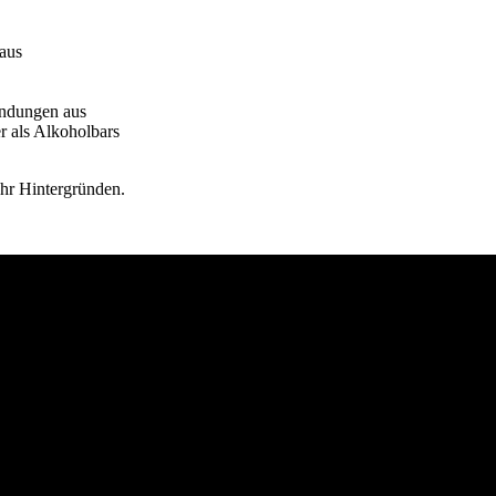
 aus
ündungen aus
er als Alkoholbars
ehr Hintergründen.