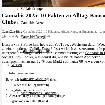
Schlafstörungen
Cannabis 2025: 10 Fakten zu Alltag, Kons
Clubs
Cannabis Ärzte
CannaZen
›
Blog
›
Cannabis 2025: 10 Fakten zu Alltag, Konsum, Eigenanbau, Apot
Zuletzt aktualisiert: 3. August 2026
Cannabis Rezept
Diese Extra-3-Folge kam heute auf YouTube: „Wachstum durch
Wee
zu einer modernen Politik. Extra 3 fasst wirklich alles zusammen: Imp
Cannabis Apotheke
untergeht: großartige Arbeit und Zusammenfassung von
Cannabis in 
Social Clubs
. Spoiler, was denkst du, wie viel % haben Apotheken,
E
zusammen machen nur 12 % vom Markt aus, ganze 88 % werden v
Wissen
☰
Inhaltsverzeichnis
Cannabis Wirkung
Bevor wir in Details gehen: 10 Fakten
10 Fakten zur Teillegalisierung
1. Legalisierung wirkt sichtbar
Medizinisches Cannabis
2. Abwasseranalysen bestätigen Alltagsdroge
3. Jugendkonsum unter 18 sinkt