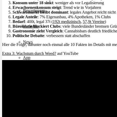
Konsum unter 18 sinkt
: weniger als vor Legalisierung
Erwachsenenkonsum steigt
: Trend wie in Vorjahren
Bewertungen
Schwarzmarkt bleibt dominant
: legales Angebot reicht nicht
Legale Anteile
: 7% Eigenanbau, 4% Apotheken, 1% Clubs
Bedarf
: 400t, legal 37t (
192t medizinisch
,
57,9t Vereine
)
Hersteller
Bürokratie blockiert Clubs
: viele Bundesländer bremsen Gr
Gastronomie zieht Vergleich
: Cannabisbars deutlich friedlich
Politische Debatte
: verbessern statt abschaffen
News
Hier die Folge, darunter noch einmal alle 10 Fakten im Details mit m
Extra 3: Wachstum durch Weed?
auf YouTube
App
Newsletter
Services
Ärzte Service