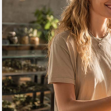
Ablauf
Therapien
Alle Krankheiten
Chronische Schmerzen
ADHS
Angststörungen
Chronische Migräne
Depressionen