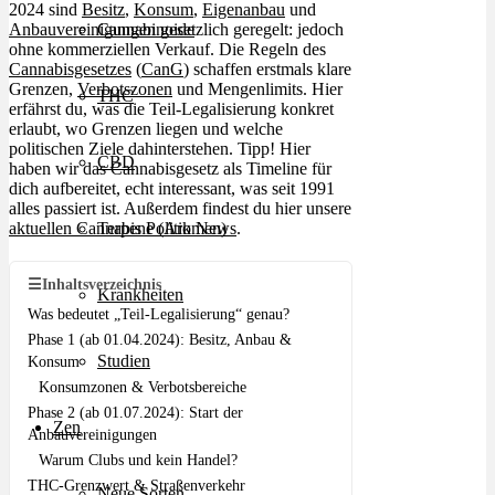
2024 sind
Besitz
,
Konsum
,
Eigenanbau
und
Anbauvereinigungen
gesetzlich geregelt: jedoch
Cannabinoide
ohne kommerziellen Verkauf. Die Regeln des
Cannabisgesetzes
(
CanG
) schaffen erstmals klare
Grenzen,
Verbotszonen
und Mengenlimits. Hier
THC
erfährst du, was die Teil-Legalisierung konkret
erlaubt, wo Grenzen liegen und welche
politischen Ziele dahinterstehen. Tipp! Hier
CBD
haben wir das Cannabisgesetz als Timeline für
dich aufbereitet, echt interessant, was seit 1991
alles passiert ist. Außerdem findest du hier unsere
aktuellen Cannabis Politik News
.
Terpene (Aromen)
☰
Inhaltsverzeichnis
Krankheiten
Was bedeutet „Teil-Legalisierung“ genau?
Phase 1 (ab 01.04.2024): Besitz, Anbau &
Studien
Konsum
Konsumzonen & Verbotsbereiche
Phase 2 (ab 01.07.2024): Start der
Zen
Anbauvereinigungen
Warum Clubs und kein Handel?
THC-Grenzwert & Straßenverkehr
Neue Sorten