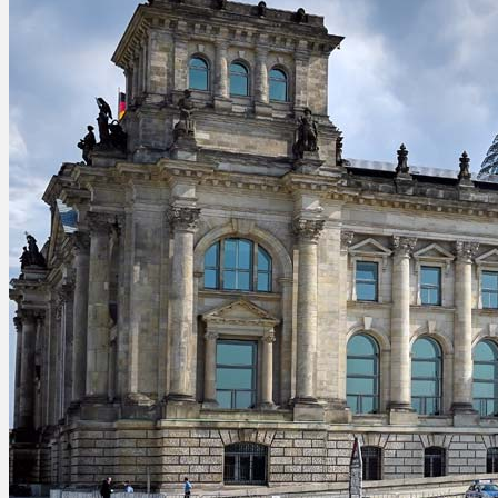
Ablauf
Therapien
Alle Krankheiten
Chronische Schmerzen
ADHS
Angststörungen
Chronische Migräne
Depressionen