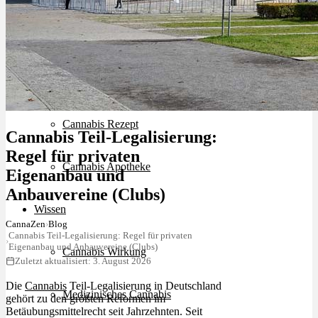
Schlafstörungen
Cannabis Ärzte
Cannabis Rezept
Cannabis Teil-Legalisierung:
Regel für privaten
Cannabis Apotheke
Eigenanbau und
Anbauvereine (Clubs)
Wissen
CannaZen
›
Blog
Cannabis Teil-Legalisierung: Regel für privaten
›
Eigenanbau und Anbauvereine (Clubs)
Cannabis Wirkung
Zuletzt aktualisiert: 3. August 2026
Die
Cannabis
Teil-Legalisierung in Deutschland
Medizinisches Cannabis
gehört zu den größten Reformen im
Betäubungsmittelrecht seit Jahrzehnten. Seit