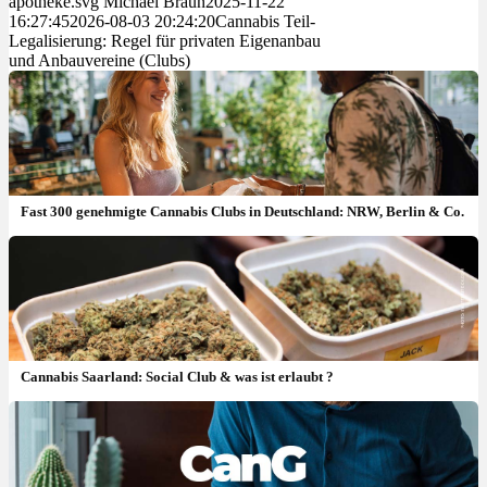
apotheke.svg
Michael Braun
2025-11-22
16:27:45
2026-08-03 20:24:20
Cannabis Teil-
Legalisierung: Regel für privaten Eigenanbau
und Anbauvereine (Clubs)
Fast 300 genehmigte Cannabis Clubs in Deutschland: NRW, Berlin & Co.
Cannabis Saarland: Social Club & was ist erlaubt ?