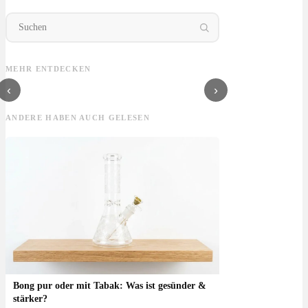
Cannabis Berlin:
Erste Cannabis
Anbauverein:
Can
Gesetz, Clubs & was
Clubs in NRW:
Cannabis Social
Mitg
ist legal?
Legales Gras jetzt
Clubs, Mietglied
Mitg
MEHR ENTDECKEN
auch in Nordrhein-
werden, Kosten,
Vor
Westfalen
Menge & Co.
und
‹
›
ANDERE HABEN AUCH GELESEN
Bong pur oder mit Tabak: Was ist gesünder &
stärker?