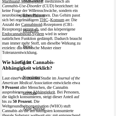
Marihuana
Abhängigkeit
: medizinisch als
Cannabis-Use-Disorder
(CUD) bezeichnet: ist
keine Frage der Willensschwäche, sondern ein
neurobiologisches Phänomen. Das Gehirn passt
Bewertungen
sich bei regelmäßigem
THC
–
Konsum
an: Die
Anzahl der
Cannabinoid
-Rezeptoren (CB1-
Rezeptoren) nimmt ab, und das körpereigene
Hersteller
Endocannabinoid-System
wird in seiner
natürlichen Funktion gedämpft. Dadurch braucht
man immer mehr Stoff, um dieselbe Wirkung zu
News
erzielen: das klassische Muster einer
Toleranzentwicklung.
App
Wie häufig ist Cannabis-
Abhängigkeit wirklich?
Newsletter
Laut einer viel zitierten Studie im
Journal of the
American Medical Association
entwickeln etwa
9 Prozent
aller Menschen, die Cannabis
ausprobieren, eine
Abhängigkeit
. Bei Personen,
Services
die täglich konsumieren, steigt dieser Anteil auf
bis zu
50 Prozent
. Die
Weltgesundheitsorganisation (WHO) stuft
Ärzte Service
Cannabis als die am häufigsten konsumierte
illegale Substanz weltweit ein: mit entsprechend