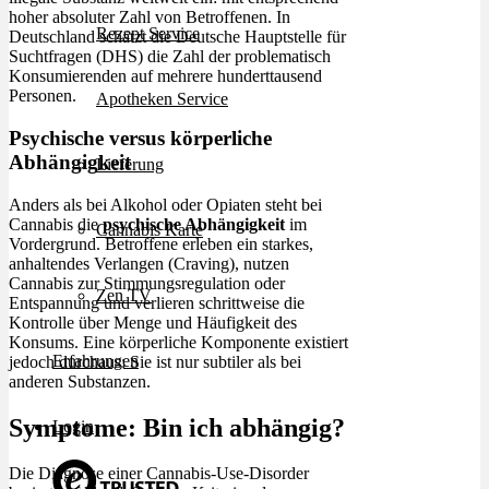
hoher absoluter Zahl von Betroffenen. In
Rezept Service
Deutschland schätzt die Deutsche Hauptstelle für
Suchtfragen (DHS) die Zahl der problematisch
Konsumierenden auf mehrere hunderttausend
Personen.
Apotheken Service
Psychische versus körperliche
Abhängigkeit
Lieferung
Anders als bei Alkohol oder Opiaten steht bei
Cannabis die
psychische Abhängigkeit
im
Cannabis Karte
Vordergrund. Betroffene erleben ein starkes,
anhaltendes Verlangen (Craving), nutzen
Cannabis zur Stimmungsregulation oder
Zen TV
Entspannung und verlieren schrittweise die
Kontrolle über Menge und Häufigkeit des
Konsums. Eine körperliche Komponente existiert
Erfahrungen
jedoch durchaus: Sie ist nur subtiler als bei
anderen Substanzen.
Symptome: Bin ich abhängig?
Login
Die Diagnose einer Cannabis-Use-Disorder