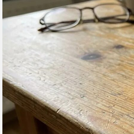
Ablauf
Therapien
Alle Krankheiten
Chronische Schmerzen
ADHS
Angststörungen
Chronische Migräne
Depressionen