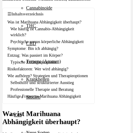
Cannabinoide
☰
Inhaltsverzeichnis
Was ist Marihuana Abhängigkeit überhaupt?
THC
Wie häufig ist Cannabis-Abhängigkeit
wirklich?
Psychische versus körperliche Abhängigkeit
CBD
Symptome: Bin ich abhängig?
Entzug: Was passiert im Körper?
Terpene (Aromen)
Typische Entzugssymptome
Risikofaktoren: Wer wird abhängig?
Wie aufhören? Strategien und Therapieoptionen
Krankheiten
Selbsthilfe und strukturierter Ausstieg
Professionelle Therapie und Beratung
Häufige Fragen zu Marihuana Abhängigkeit
Studien
Was ist Marihuana
Zen
Abhängigkeit überhaupt?
Neue Sorten