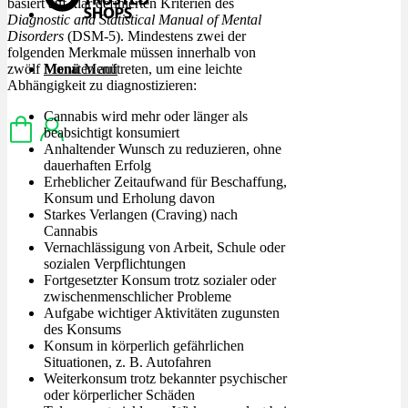
basiert auf klar definierten Kriterien des
Diagnostic and Statistical Manual of Mental
Disorders
(DSM-5). Mindestens zwei der
folgenden Merkmale müssen innerhalb von
Menü
Menü
zwölf Monaten auftreten, um eine leichte
Abhängigkeit zu diagnostizieren:
Cannabis wird mehr oder länger als
beabsichtigt konsumiert
Anhaltender Wunsch zu reduzieren, ohne
dauerhaften Erfolg
Erheblicher Zeitaufwand für Beschaffung,
Konsum und Erholung davon
Starkes Verlangen (Craving) nach
Cannabis
Vernachlässigung von Arbeit, Schule oder
sozialen Verpflichtungen
Fortgesetzter Konsum trotz sozialer oder
zwischenmenschlicher Probleme
Aufgabe wichtiger Aktivitäten zugunsten
des Konsums
Konsum in körperlich gefährlichen
Situationen, z. B. Autofahren
Weiterkonsum trotz bekannter psychischer
oder körperlicher Schäden