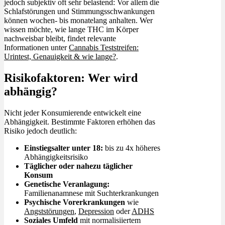
jedoch subjektiv oft sehr belastend: Vor allem die
Schlafstörungen und Stimmungsschwankungen
können wochen- bis monatelang anhalten. Wer
wissen möchte, wie lange THC im Körper
nachweisbar bleibt, findet relevante
Informationen unter
Cannabis Teststreifen:
Urintest, Genauigkeit & wie lange?
.
Risikofaktoren: Wer wird
abhängig?
Nicht jeder Konsumierende entwickelt eine
Abhängigkeit. Bestimmte Faktoren erhöhen das
Risiko jedoch deutlich:
Einstiegsalter unter 18:
bis zu 4x höheres
Abhängigkeitsrisiko
Täglicher oder nahezu täglicher
Konsum
Genetische Veranlagung:
Familienanamnese mit Suchterkrankungen
Psychische Vorerkrankungen
wie
Angststörungen
,
Depression
oder
ADHS
Soziales Umfeld
mit normalisiiertem