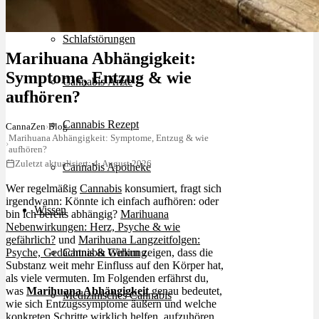
Schlafstörungen
Marihuana Abhängigkeit:
Symptome, Entzug & wie
Cannabis Ärzte
aufhören?
Cannabis Rezept
CannaZen
›
Blog
Marihuana Abhängigkeit: Symptome, Entzug & wie
›
aufhören?
Zuletzt aktualisiert: 4. August 2026
Cannabis Apotheke
Wer regelmäßig
Cannabis
konsumiert, fragt sich
irgendwann: Könnte ich einfach aufhören: oder
Wissen
bin ich bereits abhängig?
Marihuana
Nebenwirkungen: Herz, Psyche & wie
gefährlich?
und
Marihuana Langzeitfolgen:
Psyche, Gedächtnis & Gehirn
zeigen, dass die
Cannabis Wirkung
Substanz weit mehr Einfluss auf den Körper hat,
als viele vermuten. Im Folgenden erfährst du,
was
Marihuana Abhängigkeit
genau bedeutet,
Medizinisches Cannabis
wie sich Entzugssymptome äußern und welche
konkreten Schritte wirklich helfen, aufzuhören.