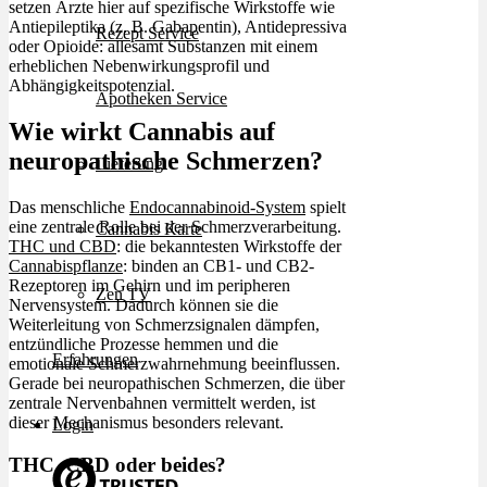
setzen Ärzte hier auf spezifische Wirkstoffe wie
Antiepileptika (z. B. Gabapentin), Antidepressiva
Rezept Service
oder Opioide: allesamt Substanzen mit einem
erheblichen Nebenwirkungsprofil und
Abhängigkeitspotenzial.
Apotheken Service
Wie wirkt Cannabis auf
neuropathische Schmerzen?
Lieferung
Das menschliche
Endocannabinoid-System
spielt
eine zentrale Rolle bei der Schmerzverarbeitung.
Cannabis Karte
THC und CBD
: die bekanntesten Wirkstoffe der
Cannabispflanze
: binden an CB1- und CB2-
Rezeptoren im Gehirn und im peripheren
Zen TV
Nervensystem. Dadurch können sie die
Weiterleitung von Schmerzsignalen dämpfen,
entzündliche Prozesse hemmen und die
Erfahrungen
emotionale Schmerzwahrnehmung beeinflussen.
Gerade bei neuropathischen Schmerzen, die über
zentrale Nervenbahnen vermittelt werden, ist
dieser Mechanismus besonders relevant.
Login
THC, CBD oder beides?