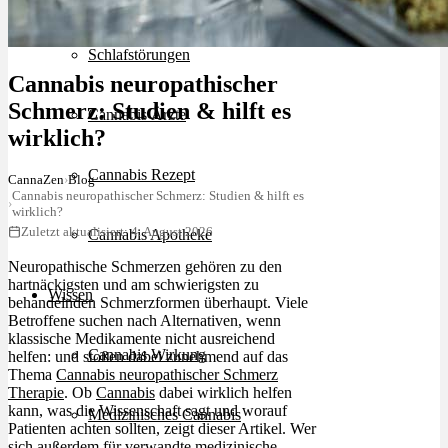
Schlafstörungen
Cannabis neuropathischer
Schmerz: Studien & hilft es
Cannabis Ärzte
wirklich?
Cannabis Rezept
CannaZen
›
Blog
Cannabis neuropathischer Schmerz: Studien & hilft es
›
wirklich?
Zuletzt aktualisiert: 4. August 2026
Cannabis Apotheke
Neuropathische Schmerzen gehören zu den
hartnäckigsten und am schwierigsten zu
Wissen
behandelnden Schmerzformen überhaupt. Viele
Betroffene suchen nach Alternativen, wenn
klassische Medikamente nicht ausreichend
Cannabis Wirkung
helfen: und stoßen dabei zunehmend auf das
Thema
Cannabis neuropathischer Schmerz
Therapie
. Ob
Cannabis
dabei wirklich helfen
kann, was die Wissenschaft sagt und worauf
Medizinisches Cannabis
Patienten achten sollten, zeigt dieser Artikel. Wer
sich außerdem für verwandte medizinische