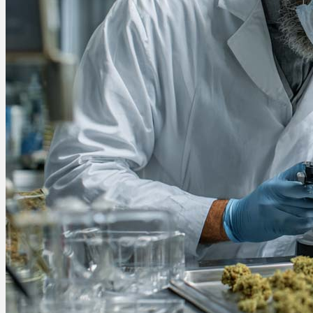
Ablauf
Therapien
Alle Krankheiten
Chronische Schmerzen
ADHS
Angststörungen
Chronische Migräne
Depressionen