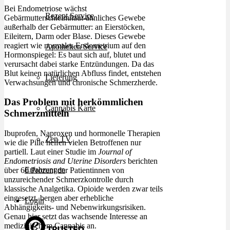
Bei Endometriose wächst
Rezept Service
Gebärmutterschleimhaut-ähnliches Gewebe
außerhalb der Gebärmutter: an Eierstöcken,
Eileitern, Darm oder Blase. Dieses Gewebe
reagiert wie normales Endometrium auf den
Apotheken Service
Hormonspiegel: Es baut sich auf, blutet und
verursacht dabei starke Entzündungen. Da das
Blut keinen natürlichen Abfluss findet, entstehen
Lieferung
Verwachsungen und chronische Schmerzherde.
Das Problem mit herkömmlichen
Cannabis Karte
Schmerzmitteln
Ibuprofen, Naproxen und hormonelle Therapien
Zen TV
wie die Pille helfen vielen Betroffenen nur
partiell. Laut einer Studie im
Journal of
Endometriosis and Uterine Disorders
berichten
Erfahrungen
über 60 Prozent der Patientinnen von
unzureichender Schmerzkontrolle durch
klassische Analgetika. Opioide werden zwar teils
eingesetzt, bergen aber erhebliche
Login
Abhängigkeits- und Nebenwirkungsrisiken.
Genau hier setzt das wachsende Interesse an
medizinischem Cannabis an.