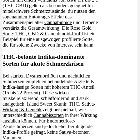
(THC:CBD) gelten als besonders geeignet für
mittelschwere Schmerzzustände. du nutzen den
sogenannten
Entourage-Effekt
: das
Zusammenspiel aller
Cannabinoide
und Terpene
verstärkt die Gesamtwirkung. Die
Rose Gold
Sorte: THC, CBD & Cannabinoid-Profil
ist ein
Beispiel für eine ausgewogen profilierte Sorte,
die für solche Zwecke von Interesse sein kann.
THC-betonte Indika-dominante
Sorten für akute Schmerzkrisen
Bei starken Dysmenorrhöen und nächtlichen
Schmerzen empfehlen behandelnde Ärzte teils
Indika-lastige Sorten mit höherem THC-Anteil
(15 bis 22 Prozent). Diese wirken
muskelrelaxierend, schlaffördernd und stark
analgetisch.
Island Sweet Skunk: THC, Sativa-
Wirkung & Genetik
zeigt beispielhaft, wie
unterschiedlich
Cannabissorten
in ihrer Wirkung
ausfallen können. Für Endometriose-
Akutschmerzen sind jedoch eher beruhigende
Indika-Profile gefragt, keine
Sativa
-betonten
Varianten.