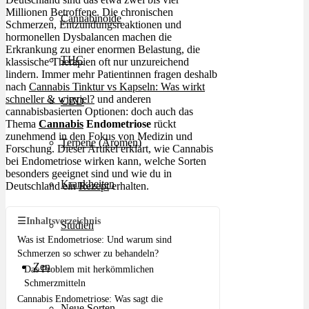
Millionen Betroffene. Die chronischen
Cannabinoide
Schmerzen, Entzündungsreaktionen und
hormonellen Dysbalancen machen die
Erkrankung zu einer enormen Belastung, die
THC
klassische Therapien oft nur unzureichend
lindern. Immer mehr Patientinnen fragen deshalb
nach
Cannabis Tinktur vs Kapseln: Was wirkt
schneller & wieviel?
und anderen
CBD
cannabisbasierten Optionen: doch auch das
Thema
Cannabis
Endometriose
rückt
zunehmend in den Fokus von Medizin und
Terpene (Aromen)
Forschung. Dieser Artikel erklärt, wie Cannabis
bei Endometriose wirken kann, welche Sorten
besonders geeignet sind und wie du in
Krankheiten
Deutschland ein
Rezept
erhalten.
☰
Inhaltsverzeichnis
Studien
Was ist Endometriose: Und warum sind
Schmerzen so schwer zu behandeln?
Zen
Das Problem mit herkömmlichen
Schmerzmitteln
Cannabis Endometriose: Was sagt die
Neue Sorten