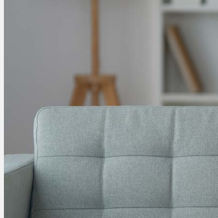
Ablauf
Therapien
Alle Krankheiten
Chronische Schmerzen
ADHS
Angststörungen
Chronische Migräne
Depressionen