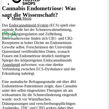
Cannabis Endometriose: Was
sagt die Wissenschaft?
Menü
Menü
Das
Endocannabinoid-System
(ECS) spielt eine
zentrale Rolle bei der Schmerzwahrnehmung,
Entzündungsregulation und Zellteilung.
Interessanterweise finden sich CB1- und CB2-
Rezeptoren in hoher Dichte im Endometrium-
Gewebe selbst. Forscherinnen der Universität
Queensland veröffentlichten Daten, wonach
Frauen mit Endometriose deutlich niedrigere
Spiegel des körpereigenen Endocannabinoids
Anandamid
aufweisen: was eine direkte
Verbindung zwischen ECS-Dysbalance und der
Erkrankung nahelegt.
Eine australische Befragungsstudie mit über 484
Endometriose-Patientinnen zeigte, dass Cannabis
unter den selbst eingesetzten Therapien als am
wirksamsten für die Schmerzlinderung eingestuft
wurde: noch vor Wärmflaschen,
Diätanpassungen und verschreibungspflichtigen
Analgetika.
THC und CBD
wirken dabei über