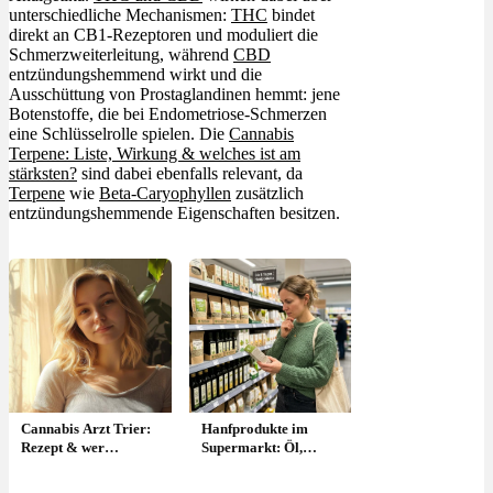
unterschiedliche Mechanismen:
THC
bindet
direkt an CB1-Rezeptoren und moduliert die
Schmerzweiterleitung, während
CBD
entzündungshemmend wirkt und die
Ausschüttung von Prostaglandinen hemmt: jene
Botenstoffe, die bei Endometriose-Schmerzen
eine Schlüsselrolle spielen. Die
Cannabis
Terpene: Liste, Wirkung & welches ist am
stärksten?
sind dabei ebenfalls relevant, da
Terpene
wie
Beta-Caryophyllen
zusätzlich
entzündungshemmende Eigenschaften besitzen.
Cannabis Arzt Trier:
Hanfprodukte im
Rezept & wer
Supermarkt: Öl,
verschreibt in Trier?
Samen & was kaufen?