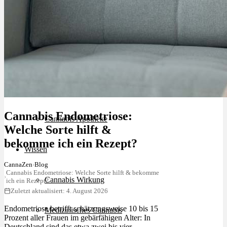
Schlafstörungen
Cannabis Ärzte
Cannabis Rezept
Cannabis Endometriose:
Cannabis Apotheke
Welche Sorte hilft &
bekomme ich ein Rezept?
Wissen
CannaZen
›
Blog
Cannabis Endometriose: Welche Sorte hilft & bekomme
›
Cannabis Wirkung
ich ein Rezept?
Zuletzt aktualisiert: 4. August 2026
Endometriose betrifft schätzungsweise 10 bis 15
Medizinisches Cannabis
Prozent aller Frauen im gebärfähigen Alter: In
Deutschland sind das etwa zwei bis vier