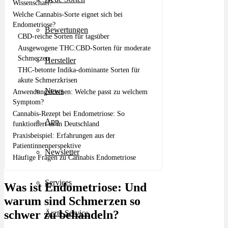
Wissenschaft?
Welche Cannabis-Sorte eignet sich bei
Endometriose?
Bewertungen
CBD-reiche Sorten für tagsüber
Ausgewogene THC:CBD-Sorten für moderate
Schmerzen
Hersteller
THC-betonte Indika-dominante Sorten für
akute Schmerzkrisen
News
Anwendungsformen: Welche passt zu welchem
Symptom?
Cannabis-Rezept bei Endometriose: So
App
funktioniert es in Deutschland
Praxisbeispiel: Erfahrungen aus der
Patientinnenperspektive
Newsletter
Häufige Fragen zu Cannabis Endometriose
Services
Was ist Endometriose: Und
warum sind Schmerzen so
schwer zu behandeln?
Ärzte Service