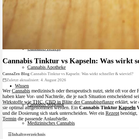
Schlafstörungen
Cannabis Ärzte
Cannabis Rezept
Cannabis Tinktur vs Kapseln: Was wirkt s
Cannabis Apotheke
CannaZen
›
Blog
›
Cannabis Tinktur vs Kapseln: Was wirkt schneller & wieviel?
Zuletzt aktualisiert: 4. August 2026
Wissen
Wer
Cannabis
medizinisch oder therapeutisch nutzt, steht oft vor de
haben klare Vor- und Nachteile, die je nach Situation entscheidend s
Wirkstoffe wie THC, CBD in Blüte der Cannabispflanze
erklärt, wie
Cannabis Wirkung
sie optimal aufgenommen werden. Ein
Cannabis Tinktur
Kapseln
V
und die Dosierung sich stark unterscheiden. Wer ein
Rezept
benötigt,
Termin
die passende Anlaufstelle.
Medizinisches Cannabis
☰
Inhaltsverzeichnis