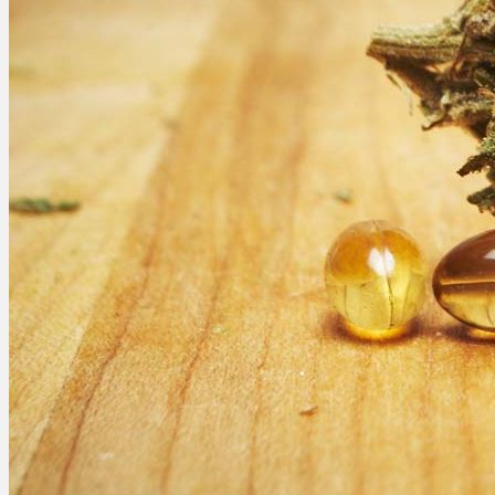
Ablauf
Therapien
Alle Krankheiten
Chronische Schmerzen
ADHS
Angststörungen
Chronische Migräne
Depressionen