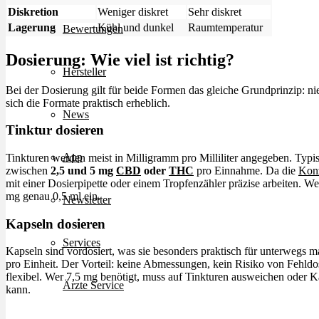
Diskretion
Weniger diskret
Sehr diskret
Lagerung
Kühl und dunkel
Raumtemperatur
Bewertungen
Dosierung: Wie viel ist richtig?
Hersteller
Bei der Dosierung gilt für beide Formen das gleiche Grundprinzip: ni
sich die Formate praktisch erheblich.
News
Tinktur dosieren
App
Tinkturen werden meist in Milligramm pro Milliliter angegeben. Typi
zwischen
2,5 und 5 mg
CBD
oder
THC
pro Einnahme. Da die
Konz
mit einer Dosierpipette oder einem Tropfenzähler präzise arbeiten. We
mg genau 0,5 ml ein.
Newsletter
Kapseln dosieren
Services
Kapseln sind vordosiert, was sie besonders praktisch für unterwegs 
pro Einheit. Der Vorteil: keine Abmessungen, kein Risiko von Fehldo
flexibel. Wer 7,5 mg benötigt, muss auf Tinkturen ausweichen oder Ka
Ärzte Service
kann.