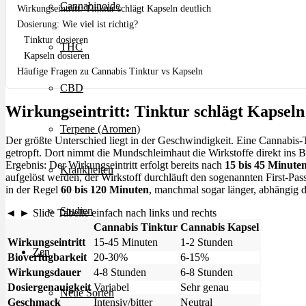
Cannabinoide
Wirkungseintritt: Tinktur schlägt Kapseln deutlich
Dosierung: Wie viel ist richtig?
Tinktur dosieren
THC
Kapseln dosieren
Häufige Fragen zu Cannabis Tinktur vs Kapseln
CBD
Wirkungseintritt: Tinktur schlägt Kapseln
Terpene (Aromen)
Der größte Unterschied liegt in der Geschwindigkeit. Eine Cannabis-
getropft. Dort nimmt die Mundschleimhaut die Wirkstoffe direkt ins
Ergebnis: Der Wirkungseintritt erfolgt bereits nach
15 bis 45 Minute
Krankheiten
aufgelöst werden, der Wirkstoff durchläuft den sogenannten First-Pas
in der Regel
60 bis 120 Minuten
, manchmal sogar länger, abhängig da
Studien
◄ ► Slide Tabelle einfach nach links und rechts
Cannabis Tinktur
Cannabis Kapsel
Wirkungseintritt
15-45 Minuten
1-2 Stunden
Zen
Bioverfügbarkeit
20-30%
6-15%
Wirkungsdauer
4-8 Stunden
6-8 Stunden
Dosiergenauigkeit
Variabel
Sehr genau
Neue Sorten
Geschmack
Intensiv/bitter
Neutral