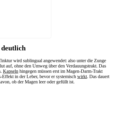
 deutlich
Tinktur wird sublingual angewendet: also unter die Zunge
 Blut auf, ohne den Umweg über den Verdauungstrakt. Das
n
.
Kapseln
hingegen müssen erst im Magen-Darm-Trakt
s-Effekt in der Leber, bevor er systemisch
wirkt
. Das dauert
von, ob der Magen leer oder gefüllt ist.