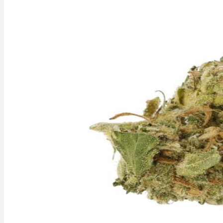
Rezept Service
Apotheken Service
Lieferung
Cannabis Karte
Zen TV
Erfahrungen
Login