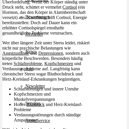
Überforderung. Wenn der Körper ständig unter
Druck steht, schüttet er vermehrt
Cortisol
(ein
Hormon, das den Körper in Alarmbereitschaft
Bewertungen
versetzt) aus. Kurzfristig hilft Cortisol, Energie
bereitzustellen: Doch auf Dauer kann ein
erhöhter Cortisolspiegel ernsthafte
gesundheitliche Probleme verursachen.
Hersteller
Wer über längere Zeit unter Stress leidet, riskiert
nicht nur psychische Belastungen wie
News
Angstzustände
und
Depressionen
, sondern auch
körperliche Beschwerden. Besonders häufig
treten
Schlafprobleme
,
Kopfschmerzen
und
Verdauungsprobleme auf. Langfristig kann
App
chronischer Stress sogar Bluthochdruck und
Herz-Kreislauf-Erkrankungen begünstigen.
Newsletter
Schlafstörungen und innere Unruhe
Kopfschmerzen und
Muskelverspannungen
Services
Hoher
Blutdruck
und Herz-Kreislauf-
Probleme
Verdauungsstörungen durch ständige
Anspannung
Ärzte Service