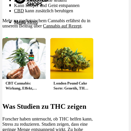
Kann Stresshormone senken
Kann Körper und Geist entspannen
CBD
kann zusätzlich beruhigen
Mehr zu medizinischem Cannabis erfährst du in
Menü
Menü
unserem Beitrag über
Cannabis auf Rezept
.
CBT Cannabis:
London Pound Cake
Wirkung, Effekt,
Sorte: Genetik, THC
Blüten, Rezept &
& Wirkung
Shop – Cannabitriol
Was Studien zu THC zeigen
Forscher haben untersucht, ob THC helfen kann,
Stress zu reduzieren. Studien zeigen, dass eine
geringe Menge entspannend wirkt. Zu hohe