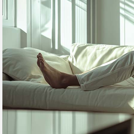
Ablauf
Therapien
Alle Krankheiten
Chronische Schmerzen
ADHS
Angststörungen
Chronische Migräne
Depressionen