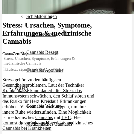
Schlafstörungen
Stress: Ursachen, Symptome,
Erfahrungen & medizinische
Cannabis Ärzte
Cannabis
Cannabis Rezept
CannaZen
›
Blog
Stress: Ursachen, Symptome, Erfahrungen &
›
medizinische Cannabis
Zuletzt aktualisiert: 3. August 2026
Cannabis Apotheke
Stress gehört zu den häufigsten
Gesundheitsproblemen. Laut der
Techniker
Wissen
Krankenkasse kann dauerhafter Stress das
Immunsystem schwächen
, den Schlaf stören und
das Risiko für Herz-Kreislauf-Erkrankungen
Cannabis Wirkung
erhöhen. Viele suchen nach Wegen, um ihre
innere Ruhe wiederzufinden. Eine Möglichkeit
ist medizinisches
Cannabis
mit
THC
. Hier
kommst du zurück zur Übersicht:
medizinisches
Medizinisches Cannabis
Cannabis bei Krankheiten
.