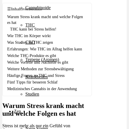
Cannabinoide
☰
Inhaltsverzeichnis
Warum Stress krank macht und welche Folgen
es hat
THC
THC kann bei Stress helfen!
Wie THC im Körper wirkt
CBD
Was Studien zu THC zeigen
Erfahrungen: Wie THC im Alltag helfen kann
Welche THC-Produkte es gibt
Terpene (Aromen)
Welche Vorteile und Nachteile es gibt
Weitere Methoden zur Stressbewältigung
Häufige Fragen zu THC und Stress
Krankheiten
Fünf Tipps für besseren Schlaf
Medizinisches Cannabis in der Anwendung
Studien
Warum Stress krank macht
Zen
und welche Folgen es hat
Stress ist mehr als nur ein Gefühl von
Neue Sorten