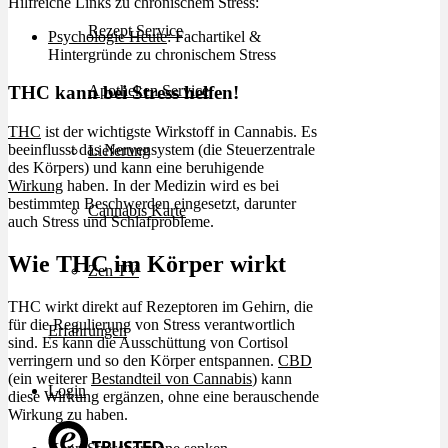
Hilfreiche Links zu chronischem Stress:
Rezept Service
Psychologie Heute
: Fachartikel &
Hintergründe zu chronischem Stress
Apotheken Service
THC kann bei Stress helfen!
THC
ist der wichtigste Wirkstoff in Cannabis. Es
beeinflusst das Nervensystem (die Steuerzentrale
Lieferung
des Körpers) und kann eine beruhigende
Wirkung
haben. In der Medizin wird es bei
bestimmten Beschwerden eingesetzt, darunter
Cannabis Karte
auch Stress und Schlafprobleme.
Wie THC im Körper wirkt
Zen TV
THC wirkt direkt auf Rezeptoren im Gehirn, die
für die Regulierung von Stress verantwortlich
Erfahrungen
sind. Es kann die Ausschüttung von Cortisol
verringern und so den Körper entspannen.
CBD
(ein weiterer
Bestandteil von Cannabis
) kann
Login
diese Wirkung ergänzen, ohne eine berauschende
Wirkung zu haben.