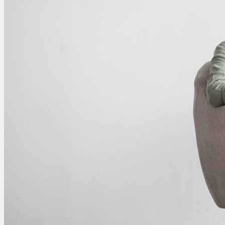
Ablauf
Therapien
Alle Krankheiten
Chronische Schmerzen
ADHS
Angststörungen
Chronische Migräne
Depressionen