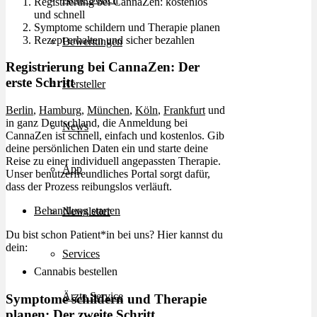
Registrierung bei CannaZen: kostenlos
und schnell
Symptome schildern und Therapie planen
Rezept erhalten und sicher bezahlen
Bewertungen
Registrierung bei CannaZen: Der
erste Schritt
Hersteller
Berlin
,
Hamburg
,
München
,
Köln
,
Frankfurt
und
in ganz Deutschland, die Anmeldung bei
News
CannaZen ist schnell, einfach und kostenlos. Gib
deine persönlichen Daten ein und starte deine
Reise zu einer individuell angepassten Therapie.
App
Unser benutzerfreundliches Portal sorgt dafür,
dass der Prozess reibungslos verläuft.
Behandlung starten
Newsletter
Du bist schon Patient*in bei uns? Hier kannst du
dein:
Services
Cannabis bestellen
Ärzte Service
Symptome schildern und Therapie
planen: Der zweite Schritt