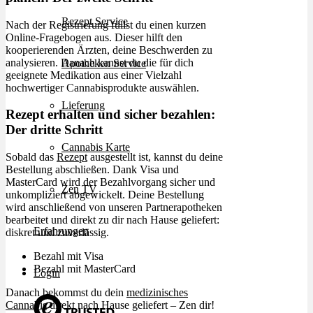
Rezept Service
Nach der Registrierung füllst du einen kurzen
Online-Fragebogen aus. Dieser hilft den
kooperierenden Ärzten, deine Beschwerden zu
analysieren. Danach kannst du die für dich
Apotheken Service
geeignete Medikation aus einer Vielzahl
hochwertiger Cannabisprodukte auswählen.
Lieferung
Rezept erhalten und sicher bezahlen:
Der dritte Schritt
Cannabis Karte
Sobald das
Rezept
ausgestellt ist, kannst du deine
Bestellung abschließen. Dank Visa und
MasterCard wird der Bezahlvorgang sicher und
Zen TV
unkompliziert abgewickelt. Deine Bestellung
wird anschließend von unseren Partnerapotheken
bearbeitet und direkt zu dir nach Hause geliefert:
Erfahrungen
diskret und zuverlässig.
Bezahl mit Visa
Bezahl mit MasterCard
Login
Danach bekommst du dein
medizinisches
Cannabis
direkt nach Hause geliefert – Zen dir!