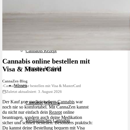
Schlafstörungen
Cannabis Ärzte
Cannabis Rezept
Cannabis online bestellen mit
Visa & MasterCard
Cannabis Apotheke
CannaZen
›
Blog
Wissen
›
Cannabis online bestellen mit Visa & MasterCard
Zuletzt aktualisiert: 3. August 2026
Der Kauf von medizinischem
Cannabis
war
Cannabis Wirkung
noch nie so komfortabel. Mit CannaZen kannst
du nicht nur einfach dein
Rezept
online
beantragen, sondern auch deine Medikation
Medizinisches Cannabis
sicher und schnell bestellen. Besonders praktisch:
Du kannst deine Bestellung bequem mit Visa