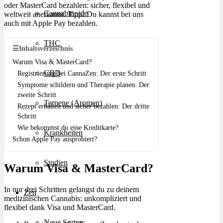
oder MasterCard bezahlen: sicher, flexibel und
Cannabinoide
weltweit anerkannt. Tipp! Du kannst bei uns
auch mit Apple Pay bezahlen.
THC
☰
Inhaltsverzeichnis
Warum Visa & MasterCard?
CBD
Registrierung bei CannaZen: Der erste Schritt
Symptome schildern und Therapie planen: Der
zweite Schritt
Terpene (Aromen)
Rezept erhalten und sicher bezahlen: Der dritte
Schritt
Wie bekommst du eine Kreditkarte?
Krankheiten
Schon Apple Pay ausprobiert?
Studien
Warum Visa & MasterCard?
In nur drei Schritten gelangst du zu deinem
Zen
medizinischen Cannabis: unkompliziert und
flexibel dank Visa und MasterCard.
Neue Sorten