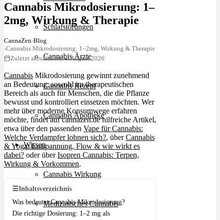
Cannabis Mikrodosierung: 1–
2mg, Wirkung & Therapie
Schlafstörungen
CannaZen
›
Blog
›
Cannabis Mikrodosierung: 1–2mg, Wirkung & Therapie
Cannabis Ärzte
Zuletzt aktualisiert: 4. August 2026
Cannabis
Mikrodosierung gewinnt zunehmend
an Bedeutung: sowohl im therapeutischen
Cannabis Rezept
Bereich als auch für Menschen, die die Pflanze
bewusst und kontrolliert einsetzen möchten. Wer
mehr über moderne Konsumwege erfahren
Cannabis Apotheke
möchte, findet auf cannazen.de hilfreiche Artikel,
etwa über den passenden
Vape für Cannabis:
Welche Verdampfer lohnen sich?
, über
Cannabis
Wissen
& Yoga: Entspannung, Flow & wie wirkt es
dabei?
oder über
Isopren Cannabis: Terpen,
Wirkung & Vorkommen
.
Cannabis Wirkung
☰
Inhaltsverzeichnis
Was bedeutet Cannabis Mikrodosierung?
Medizinisches Cannabis
Die richtige Dosierung: 1–2 mg als