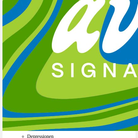
Ablauf
Therapien
Alle Krankheiten
Chronische Schmerzen
ADHS
Angststörungen
Chronische Migräne
Depressionen