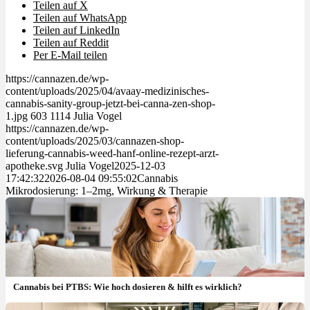
Teilen auf X
Teilen auf WhatsApp
Teilen auf LinkedIn
Teilen auf Reddit
Per E-Mail teilen
https://cannazen.de/wp-
content/uploads/2025/04/avaay-medizinisches-
cannabis-sanity-group-jetzt-bei-canna-zen-shop-
1.jpg
603
1114
Julia Vogel
https://cannazen.de/wp-
content/uploads/2025/03/cannazen-shop-
lieferung-cannabis-weed-hanf-online-rezept-arzt-
apotheke.svg
Julia Vogel
2025-12-03
17:42:32
2026-08-04 09:55:02
Cannabis
Mikrodosierung: 1–2mg, Wirkung & Therapie
Cannabis bei PTBS: Wie hoch dosieren & hilft es wirklich?