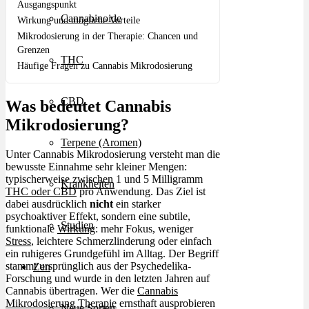
Ausgangspunkt
Cannabinoide
Wirkung und mögliche Vorteile
Mikrodosierung in der Therapie: Chancen und
Grenzen
THC
Häufige Fragen zu Cannabis Mikrodosierung
CBD
Was bedeutet Cannabis
Mikrodosierung?
Terpene (Aromen)
Unter Cannabis Mikrodosierung versteht man die
bewusste Einnahme sehr kleiner Mengen:
typischerweise zwischen 1 und 5 Milligramm
Krankheiten
THC oder CBD
pro Anwendung. Das Ziel ist
dabei ausdrücklich
nicht
ein starker
psychoaktiver Effekt, sondern eine subtile,
Studien
funktionale
Wirkung
: mehr Fokus, weniger
Stress
, leichtere Schmerzlinderung oder einfach
ein ruhigeres Grundgefühl im Alltag. Der Begriff
stammt ursprünglich aus der Psychedelika-
Zen
Forschung und wurde in den letzten Jahren auf
Cannabis übertragen. Wer die
Cannabis
Mikrodosierung Therapie
ernsthaft ausprobieren
Neue Sorten