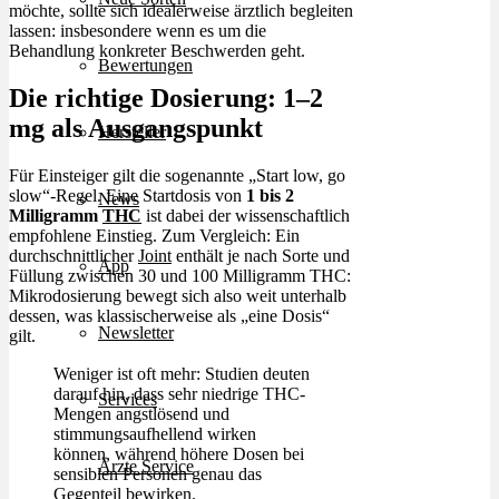
möchte, sollte sich idealerweise ärztlich begleiten
lassen: insbesondere wenn es um die
Behandlung konkreter Beschwerden geht.
Bewertungen
Die richtige Dosierung: 1–2
mg als Ausgangspunkt
Hersteller
Für Einsteiger gilt die sogenannte „Start low, go
slow“-Regel. Eine Startdosis von
1 bis 2
News
Milligramm
THC
ist dabei der wissenschaftlich
empfohlene Einstieg. Zum Vergleich: Ein
durchschnittlicher
Joint
enthält je nach Sorte und
App
Füllung zwischen 30 und 100 Milligramm THC:
Mikrodosierung bewegt sich also weit unterhalb
dessen, was klassischerweise als „eine Dosis“
Newsletter
gilt.
Weniger ist oft mehr: Studien deuten
darauf hin, dass sehr niedrige THC-
Services
Mengen angstlösend und
stimmungsaufhellend wirken
können, während höhere Dosen bei
Ärzte Service
sensiblen Personen genau das
Gegenteil bewirken.