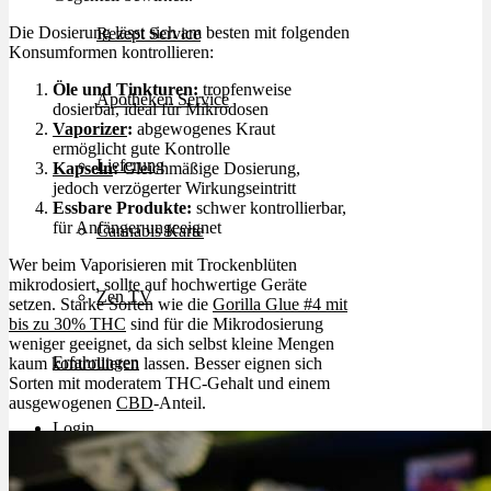
Die Dosierung lässt sich am besten mit folgenden
Rezept Service
Konsumformen kontrollieren:
Öle und Tinkturen:
tropfenweise
Apotheken Service
dosierbar, ideal für Mikrodosen
Vaporizer
:
abgewogenes Kraut
ermöglicht gute Kontrolle
Lieferung
Kapseln
:
Gleichmäßige Dosierung,
jedoch verzögerter Wirkungseintritt
Essbare Produkte:
schwer kontrollierbar,
für Anfänger ungeeignet
Cannabis Karte
Wer beim Vaporisieren mit Trockenblüten
mikrodosiert, sollte auf hochwertige Geräte
Zen TV
setzen. Starke Sorten wie die
Gorilla Glue #4 mit
bis zu 30% THC
sind für die Mikrodosierung
weniger geeignet, da sich selbst kleine Mengen
Erfahrungen
kaum kontrollieren lassen. Besser eignen sich
Sorten mit moderatem THC-Gehalt und einem
ausgewogenen
CBD
-Anteil.
Login