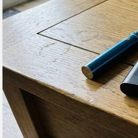
Ablauf
Therapien
Alle Krankheiten
Chronische Schmerzen
ADHS
Angststörungen
Chronische Migräne
Depressionen