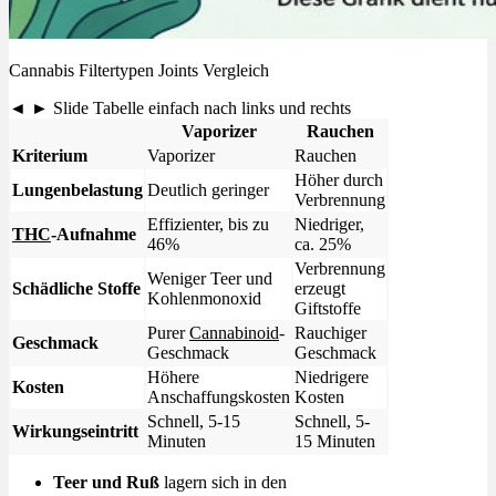
Cannabis Filtertypen Joints Vergleich
◄ ► Slide Tabelle einfach nach links und rechts
Vaporizer
Rauchen
Kriterium
Vaporizer
Rauchen
Höher durch
Lungenbelastung
Deutlich geringer
Verbrennung
Effizienter, bis zu
Niedriger,
THC
-Aufnahme
46%
ca. 25%
Verbrennung
Weniger Teer und
Schädliche Stoffe
erzeugt
Kohlenmonoxid
Giftstoffe
Purer
Cannabinoid
-
Rauchiger
Geschmack
Geschmack
Geschmack
Höhere
Niedrigere
Kosten
Anschaffungskosten
Kosten
Schnell, 5-15
Schnell, 5-
Wirkungseintritt
Minuten
15 Minuten
Teer und Ruß
lagern sich in den