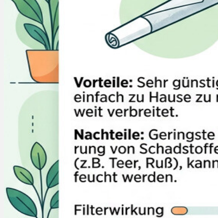
Rezept Service
Apotheken Service
Lieferung
Cannabis Karte
Zen TV
Erfahrungen
Login