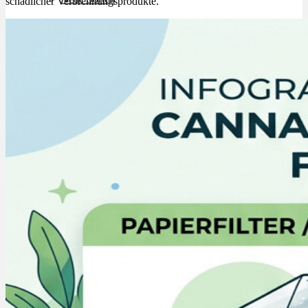
schädlicher Verbrennungsprodukte.
Bewertungen
Hersteller
News
App
Newsletter
Services
Ärzte Service