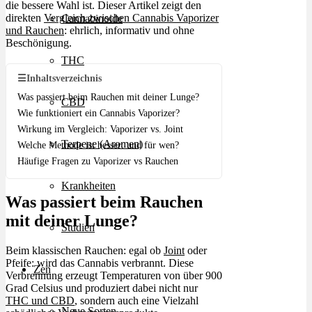
die bessere Wahl ist. Dieser Artikel zeigt den
direkten
Vergleich zwischen Cannabis Vaporizer
Cannabinoide
und Rauchen
: ehrlich, informativ und ohne
Beschönigung.
THC
☰
Inhaltsverzeichnis
Was passiert beim Rauchen mit deiner Lunge?
CBD
Wie funktioniert ein Cannabis Vaporizer?
Wirkung im Vergleich: Vaporizer vs. Joint
Terpene (Aromen)
Welche Methode ist besser: und für wen?
Häufige Fragen zu Vaporizer vs Rauchen
Krankheiten
Was passiert beim Rauchen
mit deiner Lunge?
Studien
Beim klassischen Rauchen: egal ob
Joint
oder
Pfeife: wird das Cannabis verbrannt. Diese
Zen
Verbrennung erzeugt Temperaturen von über 900
Grad Celsius und produziert dabei nicht nur
THC und CBD
, sondern auch eine Vielzahl
Neue Sorten