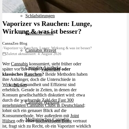
Schlafstörungen
Vaporizer vs Rauchen: Lunge,
Wirkung & was ist besser?
Cannabis Ärzte
CannaZen
›
Blog
›
Vaporizer vs Rauchen: Lunge, Wirkung & was ist besser?
Cannabis Rezept
Zuletzt aktualisiert: 4. August 2026
Wer
Cannabis
konsumiert, steht früher oder
Cannabis Apotheke
später vor der Frage:
Vaporizer
oder
klassisches
Rauchen
?
Beide Methoden haben
ihre Anhänger, doch die Unterschiede in
Wirkung
, Gesundheit und Effizienz sind
Wissen
erheblich. Gerade in Zeiten, in denen der
Konsum gesellschaftlich diskutiert wird: etwa
durch die wachsende Zahl der
Fast 300
Cannabis Wirkung
genehmigten Cannabis Clubs in Deutschland
:
lohnt sich ein genauer Blick auf die
Konsummethode. Wer außerdem mit
Joint
Medizinisches Cannabis
Hülsen
oder einer
hochwertigen Bong
vertraut
ist, fragt sich zu Recht, ob ein Vaporizer wirklich