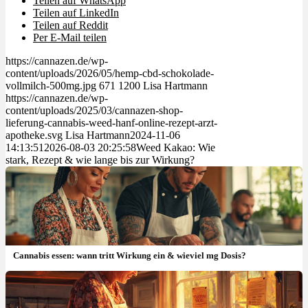
Teilen auf WhatsApp
Teilen auf LinkedIn
Teilen auf Reddit
Per E-Mail teilen
https://cannazen.de/wp-
content/uploads/2026/05/hemp-cbd-schokolade-
vollmilch-500mg.jpg
671
1200
Lisa Hartmann
https://cannazen.de/wp-
content/uploads/2025/03/cannazen-shop-
lieferung-cannabis-weed-hanf-online-rezept-arzt-
apotheke.svg
Lisa Hartmann
2024-11-06
14:13:51
2026-08-03 20:25:58
Weed Kakao: Wie
stark, Rezept & wie lange bis zur Wirkung?
Cannabis essen: wann tritt Wirkung ein & wieviel mg Dosis?