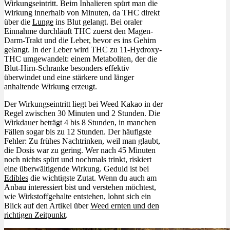
Wirkungseintritt. Beim Inhalieren spürt man die
Wirkung innerhalb von Minuten, da THC direkt
über die
Lunge
ins Blut gelangt. Bei oraler
Einnahme durchläuft THC zuerst den Magen-
Darm-Trakt und die Leber, bevor es ins Gehirn
gelangt. In der Leber wird THC zu 11-Hydroxy-
THC umgewandelt: einem Metaboliten, der die
Blut-Hirn-Schranke besonders effektiv
überwindet und eine stärkere und länger
anhaltende Wirkung erzeugt.
Der Wirkungseintritt liegt bei Weed Kakao in der
Regel zwischen 30 Minuten und 2 Stunden. Die
Wirkdauer beträgt 4 bis 8 Stunden, in manchen
Fällen sogar bis zu 12 Stunden. Der häufigste
Fehler: Zu frühes Nachtrinken, weil man glaubt,
die Dosis war zu gering. Wer nach 45 Minuten
noch nichts spürt und nochmals trinkt, riskiert
eine überwältigende Wirkung. Geduld ist bei
Edibles
die wichtigste Zutat. Wenn du auch am
Anbau interessiert bist und verstehen möchtest,
wie Wirkstoffgehalte entstehen, lohnt sich ein
Blick auf den Artikel über
Weed ernten und den
richtigen Zeitpunkt
.