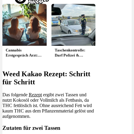
Menü
Menü
Cannabis
Taschenkontrolle:
Erstgespräch Arzt:
Darf Polizei &
Ablauf, Kosten & was
Security nach
erwartet mich?
Cannabis suchen?
Weed Kakao Rezept: Schritt
für Schritt
Das folgende
Rezept
ergibt zwei Tassen und
nutzt Kokosöl oder Vollmilch als Fettbasis, da
THC fettlöslich ist. Ohne ausreichend Fett wird
kaum THC aus dem Pflanzenmaterial gelöst und
aufgenommen.
Zutaten für zwei Tassen