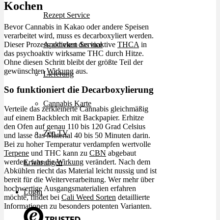
Kochen
Rezept Service
Bevor Cannabis in Kakao oder andere Speisen
verarbeitet wird, muss es decarboxyliert werden.
Dieser Prozess aktiviert das inaktive
THCA
in
Apotheken Service
das psychoaktiv wirksame THC durch Hitze.
Ohne diesen Schritt bleibt der größte Teil der
gewünschten
Wirkung
aus.
Lieferung
So funktioniert die Decarboxylierung
Cannabis Karte
Verteile das zerkleinerte Cannabis gleichmäßig
auf einem Backblech mit Backpapier. Erhitze
den Ofen auf genau 110 bis 120 Grad Celsius
Zen TV
und lasse das Material 40 bis 50 Minuten darin.
Bei zu hoher Temperatur verdampfen wertvolle
Terpene
und THC kann zu
CBN
abgebaut
werden, was die
Wirkung
verändert. Nach dem
Erfahrungen
Abkühlen riecht das Material leicht nussig und ist
bereit für die Weiterverarbeitung. Wer mehr über
hochwertige Ausgangsmaterialien erfahren
Login
möchte, findet bei
Cali Weed Sorten
detaillierte
Informationen zu besonders potenten Varianten.