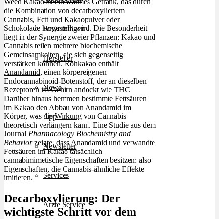
Weed Kakao ist ein warmes Getränk, das durch
die Kombination von decarboxyliertem
Cannabis, Fett und Kakaopulver oder
Schokolade hergestellt wird. Die Besonderheit
Bewertungen
liegt in der Synergie zweier Pflanzen: Kakao und
Cannabis teilen mehrere biochemische
Gemeinsamkeiten, die sich gegenseitig
Hersteller
verstärken können. Rohkakao enthält
Anandamid
, einen körpereigenen
Endocannabinoid-Botenstoff, der an dieselben
News
Rezeptoren im Gehirn andockt wie THC.
Darüber hinaus hemmen bestimmte Fettsäuren
im Kakao den Abbau von Anandamid im
Körper, was die
Wirkung
von Cannabis
App
theoretisch verlängern kann. Eine Studie aus dem
Journal
Pharmacology Biochemistry and
Behavior
zeigte, dass Anandamid und verwandte
Newsletter
Fettsäuren im Kakao tatsächlich
cannabimimetische Eigenschaften besitzen: also
Eigenschaften, die Cannabis-ähnliche Effekte
Services
imitieren.
Decarboxylierung: Der
Ärzte Service
wichtigste Schritt vor dem