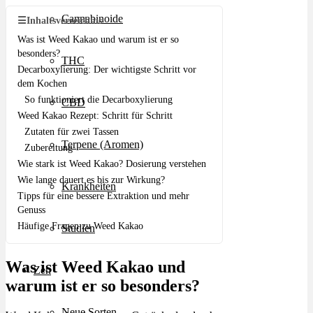
Cannabinoide
☰
Inhaltsverzeichnis
Was ist Weed Kakao und warum ist er so
besonders?
THC
Decarboxylierung: Der wichtigste Schritt vor
dem Kochen
So funktioniert die Decarboxylierung
CBD
Weed Kakao Rezept: Schritt für Schritt
Zutaten für zwei Tassen
Terpene (Aromen)
Zubereitung
Wie stark ist Weed Kakao? Dosierung verstehen
Wie lange dauert es bis zur Wirkung?
Krankheiten
Tipps für eine bessere Extraktion und mehr
Genuss
Häufige Fragen zu Weed Kakao
Studien
Was ist Weed Kakao und
Zen
warum ist er so besonders?
Neue Sorten