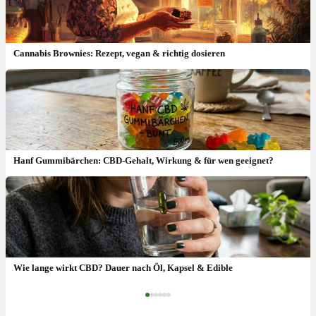
Cannabis Brownies: Rezept, vegan & richtig dosieren
Hanf Gummibärchen: CBD-Gehalt, Wirkung & für wen geeignet?
Cannabis Arzt Moers: Termin & wer verschreibt Cannabis ?
Wie lange wirkt CBD? Dauer nach Öl, Kapsel & Edible
‹
›