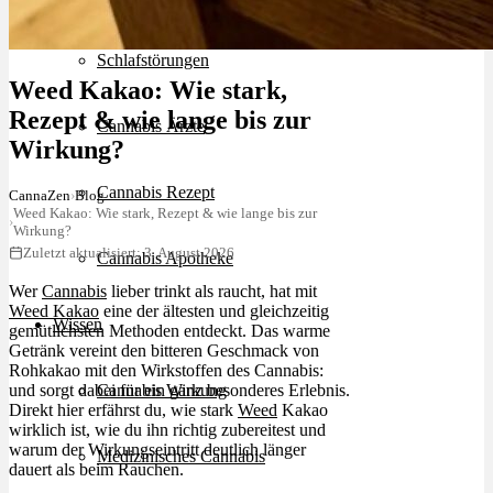
Schlafstörungen
Weed Kakao: Wie stark,
Rezept & wie lange bis zur
Cannabis Ärzte
Wirkung?
Cannabis Rezept
CannaZen
›
Blog
Weed Kakao: Wie stark, Rezept & wie lange bis zur
›
Wirkung?
Zuletzt aktualisiert: 3. August 2026
Cannabis Apotheke
Wer
Cannabis
lieber trinkt als raucht, hat mit
Weed Kakao
eine der ältesten und gleichzeitig
Wissen
gemütlichsten Methoden entdeckt. Das warme
Getränk vereint den bitteren Geschmack von
Rohkakao mit den Wirkstoffen des Cannabis:
und sorgt dabei für ein ganz besonderes Erlebnis.
Cannabis Wirkung
Direkt hier erfährst du, wie stark
Weed
Kakao
wirklich ist, wie du ihn richtig zubereitest und
warum der Wirkungseintritt deutlich länger
Medizinisches Cannabis
dauert als beim Rauchen.