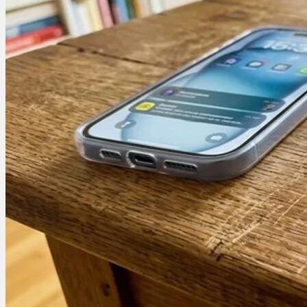
Ablauf
Therapien
Alle Krankheiten
Chronische Schmerzen
ADHS
Angststörungen
Chronische Migräne
Depressionen