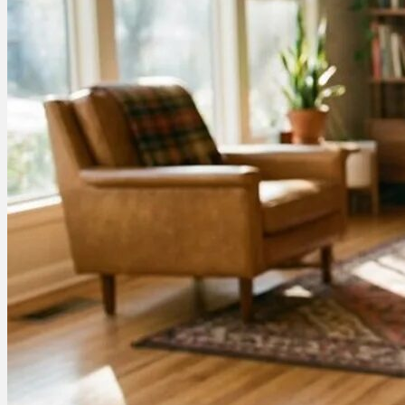
Ablauf
Therapien
Alle Krankheiten
Chronische Schmerzen
ADHS
Angststörungen
Chronische Migräne
Depressionen