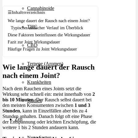
Cannabinoide
☰
Inhaltsverzeichnis
Wie lange dauert der Rausch nach einem Joint?
THC
Typischer zeitlicher Verlauf im Überblick
Diese Faktoren beeinflussen die Wirkungsdauer
Fazit zur Joint Wirkungsdauer
CBD
Häufige Fragen zu Joint Wirkungsdauer
Terpene (Aromen)
Wie lange dauert der Rausch
nach einem Joint?
Krankheiten
Nach dem Rauchen eines Joints setzt die
Wirkung sehr schnell ein: meist innerhalb von
2
bis 10 Minuten
. Der Rausch selbst dauert bei
Studien
den meisten Konsumenten zwischen
1 und 3
Stunden
, kann in Einzelfällen aber bis zu 4
Stunden anhalten. Danach folgt oft eine Phase
Zen
der Entspannung oder leichten Erschöpfung, die
weitere 1 bis 2 Stunden andauern kann.
Neue Sorten