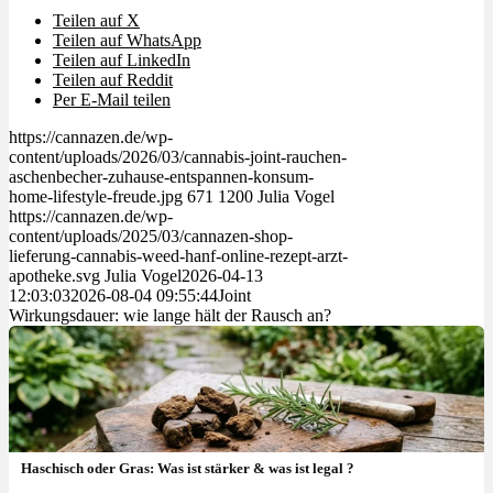
Teilen auf X
Teilen auf WhatsApp
Teilen auf LinkedIn
Teilen auf Reddit
Per E-Mail teilen
https://cannazen.de/wp-
content/uploads/2026/03/cannabis-joint-rauchen-
aschenbecher-zuhause-entspannen-konsum-
home-lifestyle-freude.jpg
671
1200
Julia Vogel
https://cannazen.de/wp-
content/uploads/2025/03/cannazen-shop-
lieferung-cannabis-weed-hanf-online-rezept-arzt-
apotheke.svg
Julia Vogel
2026-04-13
12:03:03
2026-08-04 09:55:44
Joint
Wirkungsdauer: wie lange hält der Rausch an?
Haschisch oder Gras: Was ist stärker & was ist legal ?