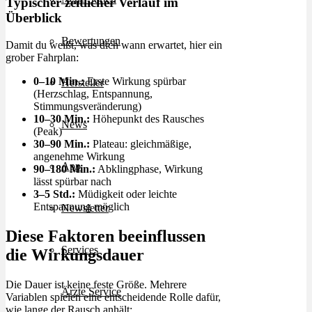
Typischer zeitlicher Verlauf im
Überblick
Bewertungen
Damit du weißt, was dich wann erwartet, hier ein
grober Fahrplan:
0–10 Min.:
Erste Wirkung spürbar
Hersteller
(Herzschlag, Entspannung,
Stimmungsveränderung)
10–30 Min.:
Höhepunkt des Rausches
News
(Peak)
30–90 Min.:
Plateau: gleichmäßige,
angenehme Wirkung
App
90–180 Min.:
Abklingphase, Wirkung
lässt spürbar nach
3–5 Std.:
Müdigkeit oder leichte
Entspannung möglich
Newsletter
Diese Faktoren beeinflussen
Services
die Wirkungsdauer
Die Dauer ist keine feste Größe. Mehrere
Ärzte Service
Variablen spielen eine entscheidende Rolle dafür,
wie lange der Rausch anhält: