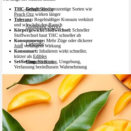
THC-Gehalt
:
Hochprozentige Sorten wie
Rezept Service
Peach Ozz
wirken länger
Toleranz
:
Regelmäßiger Konsum verkürzt
und schwächt den Rausch
Apotheken Service
Körpergewicht/Stoffwechsel:
Schneller
Stoffwechsel baut THC schneller ab
Konsummenge:
Mehr Züge oder dickerer
Lieferung
Joint
verlängern Wirkung
Konsumart:
Inhalieren wirkt schneller,
kürzer als
Edibles
Set/Setting:
Stimmung
, Umgebung,
Cannabis Karte
Verfassung beeinflussen Wahrnehmung
Zen TV
Erfahrungen
Login