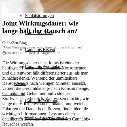
Schlafstörungen
Joint Wirkungsdauer: wie
lange hält der Rausch an?
Cannabis Ärzte
CannaZen
›
Blog
›
Joint Wirkungsdauer: wie lange hält der Rausch an?
Cannabis Rezept
Zuletzt aktualisiert: 4. August 2026
Die Wirkungsdauer eines
Joints
ist eine der
Cannabis Apotheke
häufigsten Fragen von
Cannabis
-Konsumenten:
und die Antwort fällt differenzierter aus, als man
zunächst denkt. Während der unmittelbare
Rausch bereits nach wenigen Minuten einsetzt,
Wissen
variiert die Gesamtdauer je nach Konsummenge,
Cannabinoid
-Gehalt und individueller
Stoffwechsel erheblich. Wer wissen möchte, wie
Cannabis Wirkung
lange die Effekte wirklich anhalten und welche
Faktoren die Dauer beeinflussen, findet hier alle
wichtigen Informationen. Lass uns einen
Medizinisches Cannabis
detaillierten Blick auf die Timeline des Cannabis-
Rausches werfen.