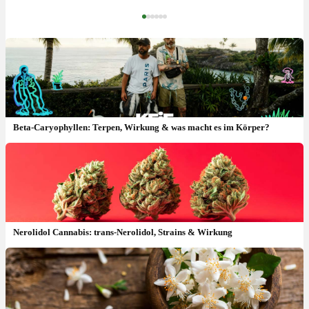
‹
›
Beta-Caryophyllen: Terpen, Wirkung & was macht es im Körper?
Nerolidol Cannabis: trans-Nerolidol, Strains & Wirkung