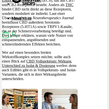
Endocannabinoid-System
(ECS), das aus CB1-
und CB2-Rezeptoren besteht. Anders als
THC
bindet CBD nicht direkt an diese Rezeptoren,
sondern moduliert sie indirekt. Laut einer
Übersichtsarbeit im
Neurotherapeutics Journal
Menü
Menü
beeinflusst CBD außerdem Serotonin-
Rezeptoren (5-HT1A) sowie TRPV1-Kanäle,
die an der Schmerzverarbeitung beteiligt sind.
Dies könnte erklären, warum viele Nutzer von
entspannenden, angstlösenden und
schmerzlindernden Effekten berichten.
Wer auf einen besonders breiten
Wirkstoffkomplex setzen möchte, sollte auch
einen Blick auf
CBD Vollspektrum: Wirkung,
Unterschied zu Isolat & Dosierung
werfen: denn
auch Edibles gibt es in Vollspektrum- und Isolat-
Varianten, die sich in ihrer Wirkungsbreite
unterscheiden.