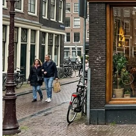
Ablauf
Therapien
Alle Krankheiten
Chronische Schmerzen
ADHS
Angststörungen
Chronische Migräne
Depressionen