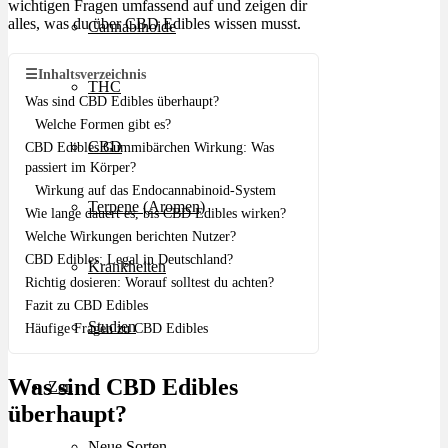
wichtigen Fragen umfassend auf und zeigen dir
alles, was du über CBD Edibles wissen musst.
Cannabinoide
☰
Inhaltsverzeichnis
THC
Was sind CBD Edibles überhaupt?
Welche Formen gibt es?
CBD
CBD Edibles Gummibärchen Wirkung: Was
passiert im Körper?
Wirkung auf das Endocannabinoid-System
Terpene (Aromen)
Wie lange dauert es, bis CBD Edibles wirken?
Welche Wirkungen berichten Nutzer?
CBD Edibles: Legal in Deutschland?
Krankheiten
Richtig dosieren: Worauf solltest du achten?
Fazit zu CBD Edibles
Studien
Häufige Fragen zu CBD Edibles
Was sind CBD Edibles
Zen
überhaupt?
Neue Sorten