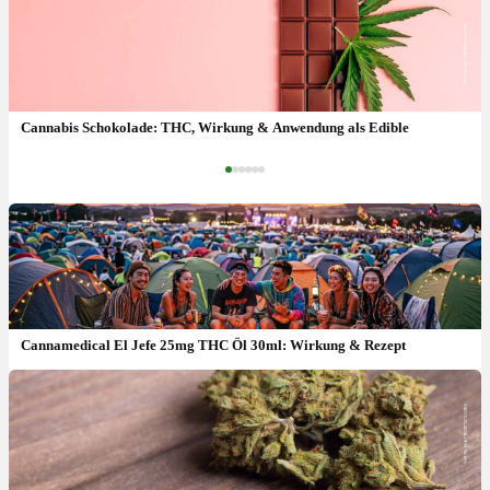
THC Pflaster: wie wirkt es, Dosierung & Erfahrungen
Cannabis Schokolade: THC, Wirkung & Anwendung als Edible
‹
›
Cannamedical El Jefe 25mg THC Öl 30ml: Wirkung & Rezept