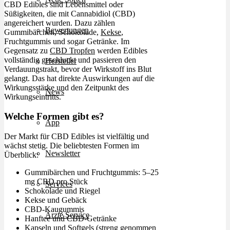
CBD Edibles sind Lebensmittel oder
Süßigkeiten, die mit Cannabidiol (CBD)
angereichert wurden. Dazu zählen
Bewertungen
Gummibärchen, Schokolade,
Kekse
,
Fruchtgummis und sogar Getränke. Im
Gegensatz zu
CBD Tropfen
werden Edibles
vollständig geschluckt und passieren den
Hersteller
Verdauungstrakt, bevor der Wirkstoff ins Blut
gelangt. Das hat direkte Auswirkungen auf die
Wirkungsstärke und den Zeitpunkt des
News
Wirkungseintritts.
Welche Formen gibt es?
App
Der Markt für CBD Edibles ist vielfältig und
wächst stetig. Die beliebtesten Formen im
Newsletter
Überblick:
Gummibärchen und Fruchtgummis: 5–25
mg CBD pro Stück
Services
Schokolade und Riegel
Kekse und Gebäck
CBD-Kaugummis
Ärzte Service
Hanftee und CBD-Getränke
Kapseln
und Softgels (streng genommen