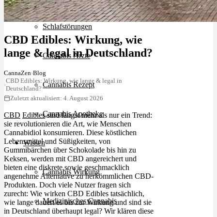
Schlafstörungen
CBD Edibles: Wirkung, wie
lange & legal in Deutschland?
Cannabis Ärzte
CannaZen
›
Blog
CBD Edibles: Wirkung, wie lange & legal in
Cannabis Rezept
›
Deutschland?
Zuletzt aktualisiert: 4. August 2026
Cannabis Apotheke
CBD
Edibles
sind längst mehr als nur ein Trend:
sie revolutionieren die Art, wie Menschen
Cannabidiol konsumieren. Diese köstlichen
Lebensmittel und Süßigkeiten, von
Wissen
Gummibärchen über Schokolade bis hin zu
Keksen, werden mit CBD angereichert und
bieten eine diskrete sowie geschmacklich
Cannabis Wirkung
angenehme Alternative zu herkömmlichen CBD-
Produkten. Doch viele Nutzer fragen sich
zurecht: Wie wirken CBD Edibles tatsächlich,
Medizinisches Cannabis
wie lange dauert es bis zur Wirkung und sind sie
in Deutschland überhaupt legal? Wir klären diese