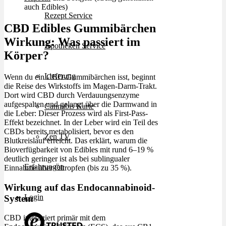
auch Edibles)
Rezept Service
CBD Edibles Gummibärchen
Wirkung: Was passiert im
Apotheken Service
Körper?
Lieferung
Wenn du ein CBD-Gummibärchen isst, beginnt
die Reise des Wirkstoffs im Magen-Darm-Trakt.
Dort wird CBD durch Verdauungsenzyme
aufgespalten und gelangt über die Darmwand in
Cannabis Karte
die Leber: Dieser Prozess wird als First-Pass-
Effekt bezeichnet. In der Leber wird ein Teil des
CBDs bereits metabolisiert, bevor es den
Zen TV
Blutkreislauf erreicht. Das erklärt, warum die
Bioverfügbarkeit von Edibles mit rund 6–19 %
deutlich geringer ist als bei sublingualer
Erfahrungen
Einnahme über Öltropfen (bis zu 35 %).
Wirkung auf das Endocannabinoid-
Login
System
CBD interagiert primär mit dem