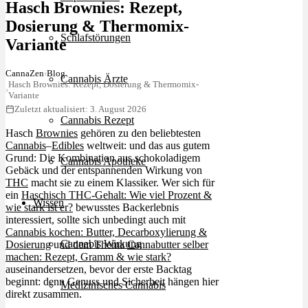
Hasch Brownies: Rezept,
Dosierung & Thermomix-
Schlafstörungen
Variante
CannaZen
›
Blog
Cannabis Ärzte
Hasch Brownies: Rezept, Dosierung & Thermomix-
›
Variante
Zuletzt aktualisiert: 3. August 2026
Cannabis Rezept
Hasch
Brownies
gehören zu den beliebtesten
Cannabis
–
Edibles
weltweit: und das aus gutem
Grund: Die Kombination aus schokoladigem
Cannabis Apotheke
Gebäck und der entspannenden Wirkung von
THC
macht sie zu einem Klassiker. Wer sich für
ein
Haschisch THC-Gehalt: Wie viel Prozent &
Wissen
wie stark ist er?
bewusstes Backerlebnis
interessiert, sollte sich unbedingt auch mit
Cannabis kochen: Butter, Decarboxylierung &
Cannabis Wirkung
Dosierung
und dem Thema
Cannabutter selber
machen: Rezept, Gramm & wie stark?
auseinandersetzen, bevor der erste Backtag
beginnt: denn Genuss und Sicherheit hängen hier
Medizinisches Cannabis
direkt zusammen.