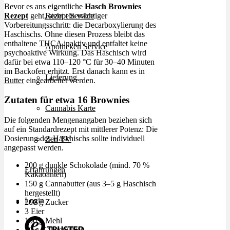
Bevor es ans eigentliche
Hasch Brownies
Rezept
geht, steht ein wichtiger
Rezept Service
Vorbereitungsschritt: die Decarboxylierung des
Haschischs. Ohne diesen Prozess bleibt das
enthaltene
THCA
inaktiv und entfaltet keine
Apotheken Service
psychoaktive Wirkung. Das Haschisch wird
dafür bei etwa 110–120 °C für 30–40 Minuten
im Backofen erhitzt. Erst danach kann es in
Lieferung
Butter
eingearbeitet werden.
Zutaten für etwa 16 Brownies
Cannabis Karte
Die folgenden Mengenangaben beziehen sich
auf ein Standardrezept mit mittlerer Potenz: Die
Dosierung des Haschischs sollte individuell
Zen TV
angepasst werden.
200 g dunkle Schokolade (mind. 70 %
Erfahrungen
Kakaoanteil)
150 g Cannabutter (aus 3–5 g Haschisch
hergestellt)
Login
200 g Zucker
3 Eier
100 g Mehl
30 g Kakaopulver