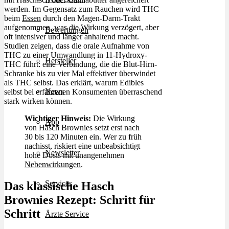
werden. Im Gegensatz zum Rauchen wird THC
beim
Essen
durch den Magen-Darm-Trakt
aufgenommen, was die Wirkung verzögert, aber
Bewertungen
oft intensiver und länger anhaltend macht.
Studien zeigen, dass die orale Aufnahme von
THC zu einer Umwandlung in 11-Hydroxy-
Hersteller
THC führt: eine Verbindung, die die Blut-Hirn-
Schranke bis zu vier Mal effektiver überwindet
als THC selbst. Das erklärt, warum Edibles
News
selbst bei erfahrenen Konsumenten überraschend
stark wirken können.
Wichtiger Hinweis:
Die Wirkung
App
von Hasch Brownies setzt erst nach
30 bis 120 Minuten ein. Wer zu früh
nachisst, riskiert eine unbeabsichtigt
Newsletter
hohe Dosis mit unangenehmen
Nebenwirkungen
.
Services
Das klassische Hasch
Brownies Rezept: Schritt für
Schritt
Ärzte Service