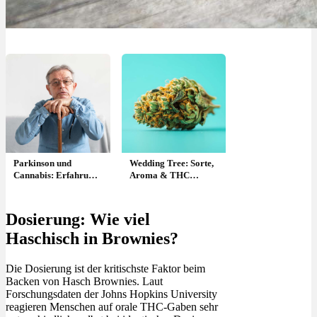
Parkinson und
Wedding Tree: Sorte,
Cannabis: Erfahrung
Aroma & THC
& Videos von Larry:
Gehalt
Beweglichkeit zurück
in Minuten
Dosierung: Wie viel
Haschisch in Brownies?
Die Dosierung ist der kritischste Faktor beim
Backen von Hasch Brownies. Laut
Forschungsdaten der Johns Hopkins University
reagieren Menschen auf orale THC-Gaben sehr