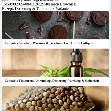
15:59:08
2026-08-03 20:25:40
Hasch Brownies:
Rezept, Dosierung & Thermomix-Variante
Cannabis Lutscher: Wirkung & Geschmack – THC im Lollipop
Cannabis Tinkturen: Anwendung, Dosierung, Wirkung & Sicherheit