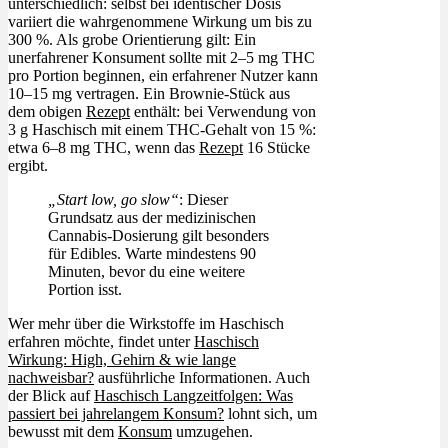
unterschiedlich: selbst bei identischer Dosis
variiert die wahrgenommene Wirkung um bis zu
300 %. Als grobe Orientierung gilt: Ein
unerfahrener Konsument sollte mit 2–5 mg THC
pro Portion beginnen, ein erfahrener Nutzer kann
10–15 mg vertragen. Ein Brownie-Stück aus
dem obigen
Rezept
enthält: bei Verwendung von
3 g Haschisch mit einem THC-Gehalt von 15 %:
etwa 6–8 mg THC, wenn das
Rezept
16 Stücke
ergibt.
„Start low, go slow“
: Dieser
Grundsatz aus der medizinischen
Cannabis-Dosierung gilt besonders
für Edibles. Warte mindestens 90
Minuten, bevor du eine weitere
Portion isst.
Wer mehr über die Wirkstoffe im Haschisch
erfahren möchte, findet unter
Haschisch
Wirkung: High, Gehirn & wie lange
nachweisbar?
ausführliche Informationen. Auch
der Blick auf
Haschisch Langzeitfolgen: Was
passiert bei jahrelangem Konsum?
lohnt sich, um
bewusst mit dem
Konsum
umzugehen.