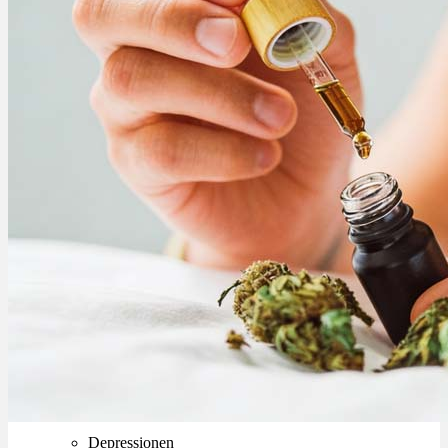
Ablauf
Therapien
Alle Krankheiten
Chronische Schmerzen
ADHS
Angststörungen
Chronische Migräne
Depressionen