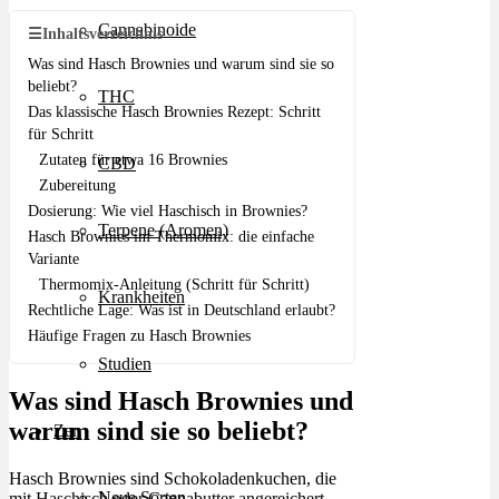
Cannabinoide
☰
Inhaltsverzeichnis
Was sind Hasch Brownies und warum sind sie so
beliebt?
THC
Das klassische Hasch Brownies Rezept: Schritt
für Schritt
Zutaten für etwa 16 Brownies
CBD
Zubereitung
Dosierung: Wie viel Haschisch in Brownies?
Terpene (Aromen)
Hasch Brownies im Thermomix: die einfache
Variante
Thermomix-Anleitung (Schritt für Schritt)
Krankheiten
Rechtliche Lage: Was ist in Deutschland erlaubt?
Häufige Fragen zu Hasch Brownies
Studien
Was sind Hasch Brownies und
warum sind sie so beliebt?
Zen
Hasch Brownies sind Schokoladenkuchen, die
Neue Sorten
mit Haschisch oder Cannabutter angereichert