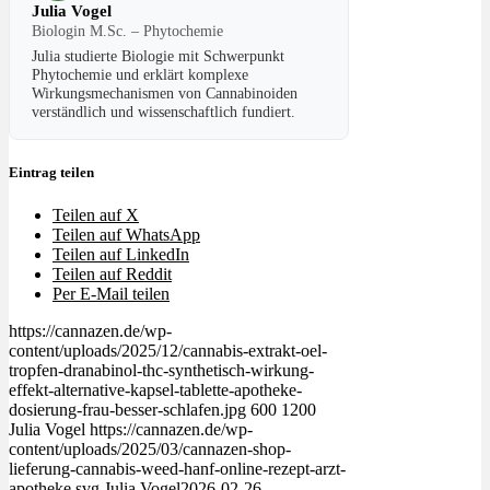
Julia Vogel
Biologin M.Sc. – Phytochemie
Julia studierte Biologie mit Schwerpunkt
Phytochemie und erklärt komplexe
Wirkungsmechanismen von Cannabinoiden
verständlich und wissenschaftlich fundiert.
Eintrag teilen
Teilen auf X
Teilen auf WhatsApp
Teilen auf LinkedIn
Teilen auf Reddit
Per E-Mail teilen
https://cannazen.de/wp-
content/uploads/2025/12/cannabis-extrakt-oel-
tropfen-dranabinol-thc-synthetisch-wirkung-
effekt-alternative-kapsel-tablette-apotheke-
dosierung-frau-besser-schlafen.jpg
600
1200
Julia Vogel
https://cannazen.de/wp-
content/uploads/2025/03/cannazen-shop-
lieferung-cannabis-weed-hanf-online-rezept-arzt-
apotheke.svg
Julia Vogel
2026-02-26