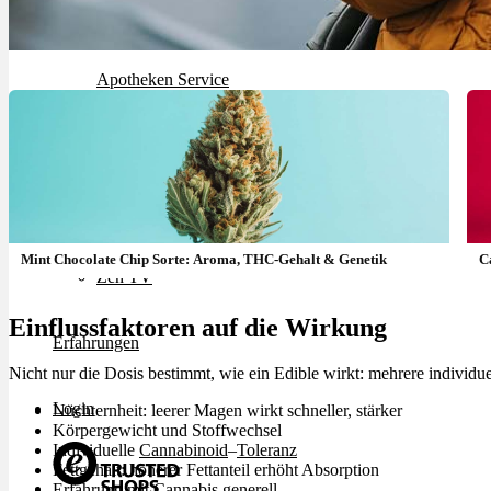
Rezept Service
Apotheken Service
Lieferung
Cannabis Karte
Mint Chocolate Chip Sorte: Aroma, THC-Gehalt & Genetik
C
Zen TV
Einflussfaktoren auf die Wirkung
Erfahrungen
Nicht nur die Dosis bestimmt, wie ein Edible wirkt: mehrere individue
Login
Nüchternheit: leerer Magen wirkt schneller, stärker
Körpergewicht und Stoffwechsel
Individuelle
Cannabinoid
–
Toleranz
Fettgehalt: höherer Fettanteil erhöht Absorption
Erfahrung mit Cannabis generell