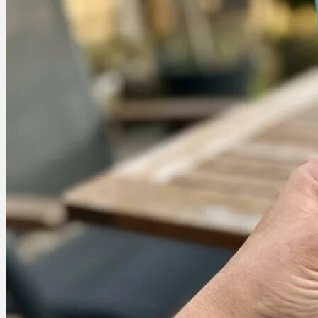
Ablauf
Therapien
Alle Krankheiten
Chronische Schmerzen
ADHS
Angststörungen
Chronische Migräne
Depressionen