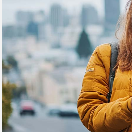
Bewertungen
Hersteller
News
App
Newsletter
Services
Ärzte Service