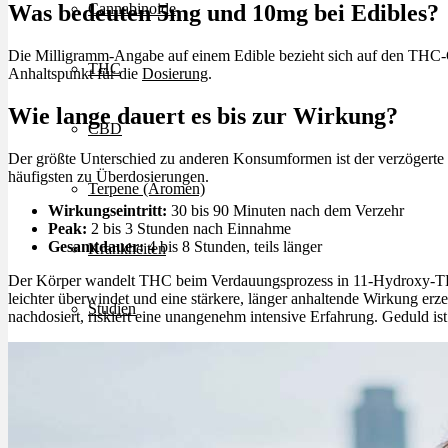
Was bedeuten 5mg und 10mg bei Edibles?
Cannabinoide
Die Milligramm-Angabe auf einem Edible bezieht sich auf den THC-Ge
THC
Anhaltspunkt für die
Dosierung
.
Wie lange dauert es bis zur Wirkung?
CBD
Der größte Unterschied zu anderen Konsumformen ist der verzögerte 
häufigsten zu Überdosierungen.
Terpene (Aromen)
Wirkungseintritt:
30 bis 90 Minuten nach dem Verzehr
Peak:
2 bis 3 Stunden nach Einnahme
Gesamtdauer:
4 bis 8 Stunden, teils länger
Krankheiten
Der Körper wandelt THC beim Verdauungsprozess in 11-Hydroxy-THC
leichter überwindet und eine stärkere, länger anhaltende Wirkung erz
Studien
nachdosiert, riskiert eine unangenehm intensive Erfahrung. Geduld ist
Zen
Neue Sorten