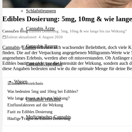
Schlafstörungen
Edibles Dosierung: 5mg, 10mg & wie lang
Cannabis Ärzte
CannaZen
›
Blog
›
Edibles Dosierung: 5mg, 10mg & wie lange bis zur Wirkung?
Zuletzt aktualisiert: 4. August 2026
Cannabis Rezept
Cannabis
–
Edibles
erfreuen sich wachsender Beliebtheit, doch viele K
finden. Die auf der Verpackung angegebenen Milligramm-Werte wie 5
angenehmes Erlebnis, werden aber oft missverstanden. Ob Anfänger o
Edibles bestimmt nicht nur die Intensität der Wirkung, sondern auch de
Cannabis Apotheke
diese Angaben bedeuten und wie du die optimale Menge für deine Bed
Wissen
☰
Inhaltsverzeichnis
Was bedeuten 5mg und 10mg bei Edibles?
Wie lange dauert es bis zur Wirkung?
Cannabis Wirkung
Einflussfaktoren auf die Wirkung
Fazit zu Edibles Dosierung
Medizinisches Cannabis
Häufige Fragen zu Edibles Dosierung