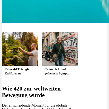
Emerald Triangle:
Cannabis Hund
Kalifornien,
gefressen: Symptome,
Genetiken, Hippies,
Erste Hilfe & was
Humboldt County:
tun?
Weedland USA Folge
Wie 420 zur weltweiten
1
Bewegung wurde
Der entscheidende Moment für die globale