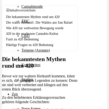
Cannabinoide
☰
Inhaltsverzeichnis
Die bekanntesten Mythen rund um 420
THC
Die wahre Herkunft: Die Waldos aus San Rafael
Wie 420 zur weltweiten Bewegung wurde
420 in der modernen Cannabis-Kultur
CBD
Fazit zu 420 Bedeutung
Häufige Fragen zu 420 Bedeutung
Terpene (Aromen)
Die bekanntesten Mythen
rund um 420
Krankheiten
Bevor wir zur wahren Herkunft kommen, lohnt
Studien
es sich, die gängigen Legenden zu kennen: Denn
sie sind weit verbreitet und klingen auf den
ersten Blick überzeugend.
Zen
Zu den beliebtesten Erklärungsversuchen
gehören folgende Geschichten:
Neue Sorten