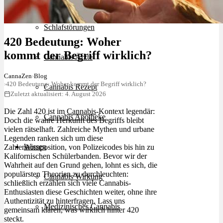
Schlafstörungen
420 Bedeutung: Woher
kommt der Begriff wirklich?
Cannabis Ärzte
CannaZen
›
Blog
›
420 Bedeutung: Woher kommt der Begriff wirklich?
Cannabis Rezept
Zuletzt aktualisiert: 4. August 2026
Die Zahl 420 ist im
Cannabis
-Kontext legendär:
Cannabis Apotheke
Doch die wahre Herkunft des Begriffs bleibt
vielen rätselhaft. Zahlreiche Mythen und urbane
Legenden ranken sich um diese
Wissen
Zahlenkomposition, von Polizeicodes bis hin zu
Kalifornischen Schülerbanden. Bevor wir der
Wahrheit auf den Grund gehen, lohnt es sich, die
populärsten Theorien zu durchleuchten:
Cannabis Wirkung
schließlich erzählen sich viele Cannabis-
Enthusiasten diese Geschichten weiter, ohne ihre
Authentizität zu hinterfragen. Lass uns
Medizinisches Cannabis
gemeinsam klären, was wirklich hinter 420
steckt.