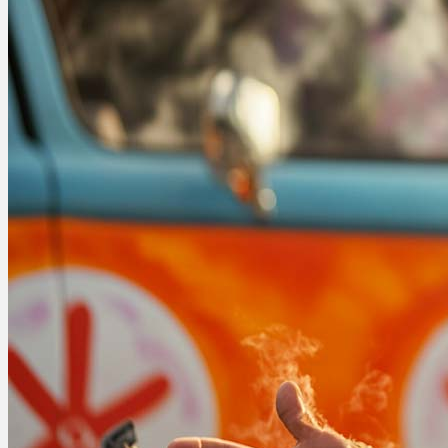
Ablauf
Therapien
Alle Krankheiten
Chronische Schmerzen
ADHS
Angststörungen
Chronische Migräne
Depressionen