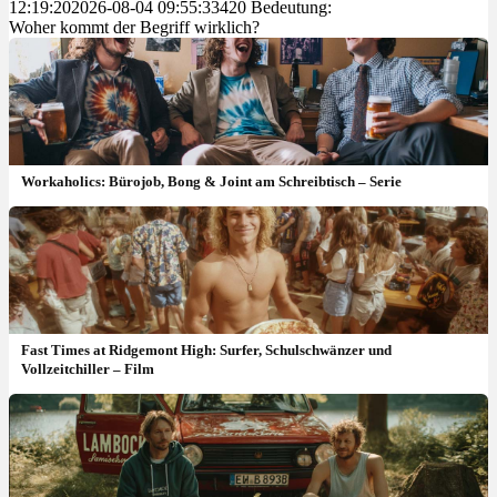
12:19:20
2026-08-04 09:55:33
420 Bedeutung:
Woher kommt der Begriff wirklich?
Workaholics: Bürojob, Bong & Joint am Schreibtisch – Serie
Fast Times at Ridgemont High: Surfer, Schulschwänzer und
Vollzeitchiller – Film