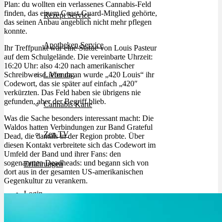
Plan: du wollten ein verlassenes Cannabis-Feld
finden, das einem Coast-Guard-Mitglied gehörte,
Rezept Service
das seinen Anbau angeblich nicht mehr pflegen
konnte.
Apotheken Service
Ihr Treffpunkt war eine Statue von Louis Pasteur
auf dem Schulgelände. Die vereinbarte Uhrzeit:
16:20 Uhr: also 4:20 nach amerikanischer
Schreibweise. Von da an wurde „420 Louis“ ihr
Lieferung
Codewort, das sie später auf einfach „420″
verkürzten. Das Feld haben sie übrigens nie
gefunden, aber der Begriff blieb.
Cannabis Karte
Was die Sache besonders interessant macht: Die
Waldos hatten Verbindungen zur Band Grateful
Zen TV
Dead, die damals in der Region probte. Über
diesen Kontakt verbreitete sich das Codewort im
Umfeld der Band und ihrer Fans: den
sogenannten Deadheads: und begann sich von
Erfahrungen
dort aus in der gesamten US-amerikanischen
Gegenkultur zu verankern.
Login