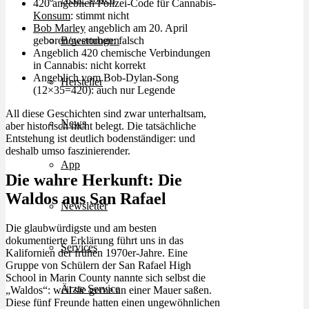
420 angeblich Polizei-Code für Cannabis-
Konsum
: stimmt nicht
Bob Marley
angeblich am 20. April
geboren/gestorben: falsch
Bewertungen
Angeblich 420 chemische Verbindungen
in Cannabis: nicht korrekt
Angeblich vom Bob-Dylan-Song
Hersteller
(12×35=420): auch nur Legende
All diese Geschichten sind zwar unterhaltsam,
News
aber historisch nicht belegt. Die tatsächliche
Entstehung ist deutlich bodenständiger: und
deshalb umso faszinierender.
App
Die wahre Herkunft: Die
Waldos aus San Rafael
Newsletter
Die glaubwürdigste und am besten
dokumentierte Erklärung führt uns in das
Services
Kalifornien der frühen 1970er-Jahre. Eine
Gruppe von Schülern der San Rafael High
School in Marin County nannte sich selbst die
Ärzte Service
„Waldos“: weil sie gerne an einer Mauer saßen.
Diese fünf Freunde hatten einen ungewöhnlichen