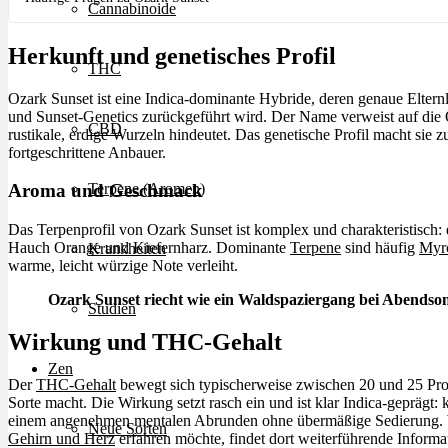
Cannabinoide
Herkunft und genetisches Profil
THC
Ozark Sunset ist eine Indica-dominante Hybride, deren genaue Elternli
und Sunset-Genetics zurückgeführt wird. Der Name verweist auf die
CBD
rustikale, erdige Wurzeln hindeutet. Das genetische Profil macht sie 
fortgeschrittene Anbauer.
Terpene (Aromen)
Aroma und Geschmack
Das Terpenprofil von Ozark Sunset ist komplex und charakteristisch: 
Hauch Orange und Kiefernharz. Dominante
Terpene
sind häufig
Myr
Krankheiten
warme, leicht würzige Note verleiht.
Ozark Sunset riecht wie ein Waldspaziergang bei Abendso
Studien
Wirkung und THC-Gehalt
Zen
Der
THC-Gehalt
bewegt sich typischerweise zwischen 20 und 25 Proz
Sorte macht. Die Wirkung setzt rasch ein und ist klar Indica-geprägt:
einem angenehmen mentalen Abrunden ohne übermäßige Sedierung. 
Neue Sorten
Gehirn und Herz
erfahren möchte, findet dort weiterführende Informa