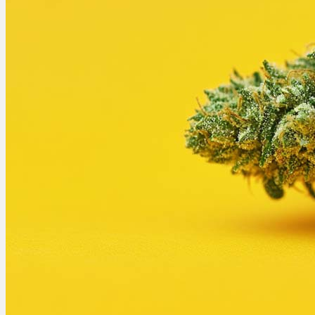
Ablauf
Therapien
Alle Krankheiten
Chronische Schmerzen
ADHS
Angststörungen
Chronische Migräne
Depressionen