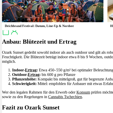
Menü
Menü
Deichbrand Festival: Datum, Line-Up & Nordsee
H
Anbau: Blütezeit und Ertrag
Ozark Sunset gedeiht sowohl indoor als auch outdoor und gilt als r
Feuchtigkeit. Die Blütezeit beträgt indoor etwa 8 bis 9 Wochen, outdo
möglich.
Indoor-
Ertrag
:
Etwa 450–550 g/m² bei optimaler Beleuchtun
Outdoor-
Ertrag
:
bis 600 g pro Pflanze
Pflanzenhöhe:
Kompakt bis mittelgroß, gut für begrenzte Anb
Schwierigkeit:
Mittel: empfohlen für Anbauer mit etwas Erfah
Wer den legalen Rahmen für den Erwerb oder
Konsum
prüfen möchte
sowie zu den Regelungen in
Cannabis Tschechien
.
Fazit zu Ozark Sunset