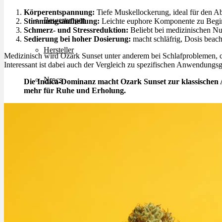
Körperentspannung:
Tiefe Muskellockerung, ideal für den A
Bewertungen
Stimmungsaufhellung:
Leichte euphore Komponente zu Begi
Schmerz- und Stressreduktion:
Beliebt bei medizinischen Nu
Sedierung bei hoher Dosierung:
macht schläfrig, Dosis beac
Hersteller
Medizinisch wird Ozark Sunset unter anderem bei Schlafproblemen, 
Interessant ist dabei auch der Vergleich zu spezifischen Anwendungs
News
Die Indica-Dominanz macht Ozark Sunset zur klassischen A
mehr für Ruhe und Erholung.
App
Newsletter
Services
Ärzte Service