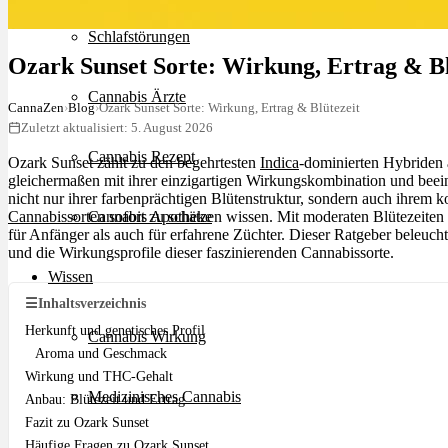
Schlafstörungen
Ozark Sunset Sorte: Wirkung, Ertrag & Bl
Cannabis Ärzte
CannaZen
›
Blog
›
Ozark Sunset Sorte: Wirkung, Ertrag & Blütezeit
Zuletzt aktualisiert: 5. August 2026
Cannabis Rezept
Ozark Sunset zählt zu den begehrtesten
Indica
-dominierten Hybriden
gleichermaßen mit ihrer einzigartigen Wirkungskombination und bee
nicht nur ihrer farbenprächtigen Blütenstruktur, sondern auch ihrem 
Cannabissorten
sofort zu schätzen wissen. Mit moderaten Blütezeiten
Cannabis Apotheke
für Anfänger als auch für erfahrene Züchter. Dieser Ratgeber beleuch
und die Wirkungsprofile dieser faszinierenden Cannabissorte.
Wissen
☰
Inhaltsverzeichnis
Herkunft und genetisches Profil
Cannabis Wirkung
Aroma und Geschmack
Wirkung und THC-Gehalt
Medizinisches Cannabis
Anbau: Blütezeit und Ertrag
Fazit zu Ozark Sunset
Häufige Fragen zu Ozark Sunset