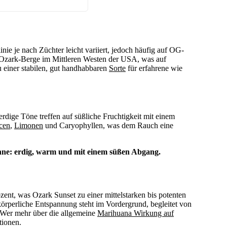
nie je nach Züchter leicht variiert, jedoch häufig auf OG-
 Ozark-Berge im Mittleren Westen der USA, was auf
zu einer stabilen, gut handhabbaren
Sorte
für erfahrene wie
erdige Töne treffen auf süßliche Fruchtigkeit mit einem
cen
,
Limonen
und Caryophyllen, was dem Rauch eine
nne: erdig, warm und mit einem süßen Abgang.
ent, was Ozark Sunset zu einer mittelstarken bis potenten
 körperliche Entspannung steht im Vordergrund, begleitet von
Wer mehr über die allgemeine
Marihuana Wirkung auf
tionen.