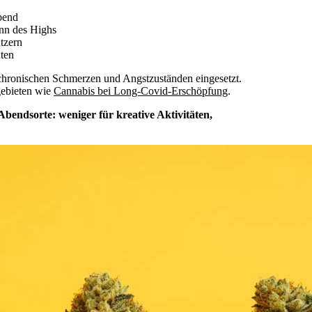
bend
nn des Highs
tzern
hten
chronischen Schmerzen und Angstzuständen eingesetzt.
gebieten wie
Cannabis bei Long-Covid-Erschöpfung
.
bendsorte: weniger für kreative Aktivitäten,