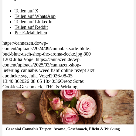
Teilen auf X
Teilen auf WhatsApp
Teilen auf LinkedIn
Teilen auf Reddit
Per E-Mail teilen
https://cannazen.de/wp-
content/uploads/2024/09/cannabis-sorte-blute-
bud-blute-tisch-shop-thc-aroma-decke.jpg
800
1200
Julia Vogel
https://cannazen.de/wp-
content/uploads/2025/03/cannazen-shop-
lieferung-cannabis-weed-hanf-online-rezept-arzt-
apotheke.svg
Julia Vogel
2026-08-05
13:40:36
2026-08-05 18:40:36
Oreoz Sorte:
Cookies-Geschmack, THC & Wirkung
Geraniol Cannabis Terpen: Aroma, Geschmack, Effekt & Wirkung