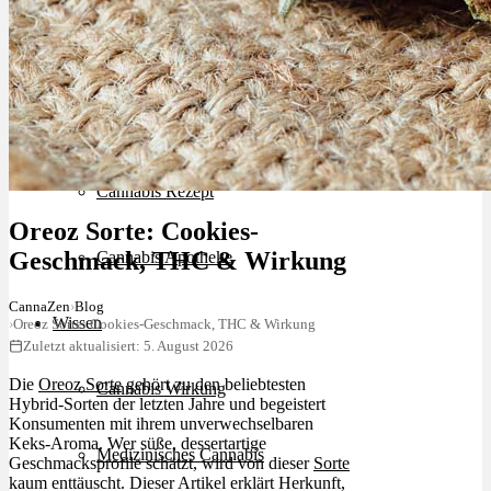
Schlafstörungen
Cannabis Ärzte
Cannabis Rezept
Oreoz Sorte: Cookies-
Geschmack, THC & Wirkung
Cannabis Apotheke
CannaZen
›
Blog
Wissen
›
Oreoz Sorte: Cookies-Geschmack, THC & Wirkung
Zuletzt aktualisiert: 5. August 2026
Die
Oreoz Sorte
gehört zu den beliebtesten
Cannabis Wirkung
Hybrid-Sorten der letzten Jahre und begeistert
Konsumenten mit ihrem unverwechselbaren
Keks-Aroma. Wer süße, dessertartige
Medizinisches Cannabis
Geschmacksprofile schätzt, wird von dieser
Sorte
kaum enttäuscht. Dieser Artikel erklärt Herkunft,