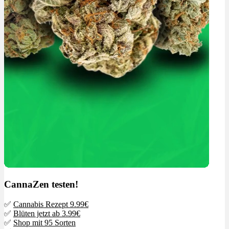
CannaZen testen!
✅
Cannabis Rezept 9.99€
✅
Blüten jetzt ab 3.99€
✅
Shop mit 95 Sorten