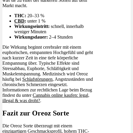
was sie zu einer der stärkeren Sorten auf dem
Markt macht.
THC:
20–33 %
CBD
:
unter 1 %
Wirkungseintritt:
schnell, innerhalb
weniger Minuten
Wirkungsdauer:
2–4 Stunden
Die Wirkung beginnt cerebraler mit einem
euphorischen, entspannten Hochgefühl und geht
nach kurzer Zeit in eine tiefe körperliche
Entspannung über. Typische Effekte sind
Stressabbau, Euphorie, Schläfrigkeit und
Muskelentspannung. Medizinisch wird Oreoz
häufig bei
Schlafstörungen
, Angstzuständen und
chronischen Schmerzen eingesetzt.
Informationen zur rechtlichen Lage beim Bezug
findest du unter
Cannabis online kaufen: legal,
illegal & was droht?
.
Fazit zur Oreoz Sorte
Die Oreoz Sorte überzeugt mit einem
einzigartigen Geschmacksprofil, hohem THC-