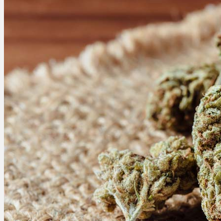
Ablauf
Therapien
Alle Krankheiten
Chronische Schmerzen
ADHS
Angststörungen
Chronische Migräne
Depressionen