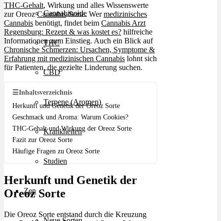
THC-Gehalt
, Wirkung und alles Wissenswerte
Cannabinoide
zur Oreoz
Cannabis
-Sorte. Wer
medizinisches
Cannabis
benötigt, findet beim
Cannabis Arzt
Regensburg: Rezept & was kostet es?
hilfreiche
Informationen zum Einstieg. Auch ein Blick auf
THC
Chronische Schmerzen: Ursachen, Symptome &
Erfahrung mit medizinischen Cannabis
lohnt sich
für Patienten, die gezielte Linderung suchen.
CBD
☰
Inhaltsverzeichnis
Terpene (Aromen)
Herkunft und Genetik der Oreoz Sorte
Geschmack und Aroma: Warum Cookies?
THC-Gehalt und Wirkung der Oreoz Sorte
Krankheiten
Fazit zur Oreoz Sorte
Häufige Fragen zu Oreoz Sorte
Studien
Herkunft und Genetik der
Zen
Oreoz Sorte
Die Oreoz Sorte entstand durch die Kreuzung
Neue Sorten