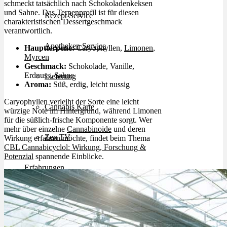
schmeckt tatsächlich nach Schokoladenkeksen
und Sahne. Das Terpenprofil ist für diesen
Rezept Service
charakteristischen Dessertgeschmack
verantwortlich.
Apotheken Service
Hauptterpene:
Caryophyllen,
Limonen
,
Myrcen
Geschmack:
Schokolade, Vanille,
Erdnuss, Sahne
Lieferung
Aroma:
Süß, erdig, leicht nussig
Caryophyllen verleiht der Sorte eine leicht
Cannabis Karte
würzige Note im Hintergrund, während Limonen
für die süßlich-frische Komponente sorgt. Wer
mehr über einzelne
Cannabinoide
und deren
Zen TV
Wirkung erfahren möchte, findet beim Thema
CBL Cannabicyclol: Wirkung, Forschung &
Potenzial
spannende Einblicke.
Erfahrungen
Login