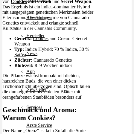
von
Cookies
and Cream
und
Secret Weapon
.
Das Ergebnis ist ein
indica
-dominanter Hybrid
mit ausgeprägten genetischen Merkmalen beider
Elternsorten. Die Sorte wurde von Cannarado
Bewertungen
Genetics entwickelt und erlangte schnell
Kultstatus in der Cannabis-Community.
Hersteller
Genetik:
Cookies
and Cream × Secret
Weapon
Typ:
Indica-Hybrid: 70 % Indica, 30 %
News
Sativa
Züchter:
Cannarado Genetics
Blütezeit:
8–9 Wochen indoor
App
Die Pflanze wächst kompakt mit dichten,
harzreichen Buds, die von einer dicken
Trichomschicht überzogen sind. Optisch fallen
Newsletter
die dunkelgrünen bis violetten Blätter mit
orangefarbenen Staubfäden besonders auf.
Services
Geschmack und Aroma:
Warum Cookies?
Ärzte Service
Der Name „Oreoz“ ist kein Zufall: die Sorte