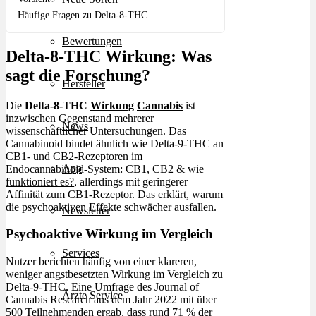
Häufige Fragen zu Delta-8-THC
Bewertungen
Delta-8-THC Wirkung: Was
sagt die Forschung?
Hersteller
Die
Delta-8-THC
Wirkung
Cannabis
ist
inzwischen Gegenstand mehrerer
News
wissenschaftlicher Untersuchungen. Das
Cannabinoid bindet ähnlich wie Delta-9-THC an
CB1- und CB2-Rezeptoren im
App
Endocannabinoid-System: CB1, CB2 & wie
funktioniert es?
, allerdings mit geringerer
Affinität zum CB1-Rezeptor. Das erklärt, warum
die psychoaktiven Effekte schwächer ausfallen.
Newsletter
Psychoaktive Wirkung im Vergleich
Services
Nutzer berichten häufig von einer klareren,
weniger angstbesetzten Wirkung im Vergleich zu
Delta-9-THC. Eine Umfrage des Journal of
Ärzte Service
Cannabis Research aus dem Jahr 2022 mit über
500 Teilnehmenden ergab, dass rund 71 % der