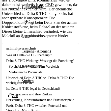
des Trockengewichts. Kommerziell wird es
daher meist synthetisch aus
CBD
gewonnen, das
Cannabinoide
aus Nutzhanf extrahiert wird. Der chemische
Unterschied
zu Delta-9-THC klingt klein, hat
aber spürbare Konsequenzen: Die
THC
Doppelbindung liegt beim Delta-8 an der achten
Kohlenstoffkette, beim Delta-9 an der neunten.
Dieser kleine Unterschied verändert, wie das
Molekül an Cannabinoidrezeptoren bindet.
CBD
☰
Inhaltsverzeichnis
Terpene (Aromen)
Was ist Delta-8-THC überhaupt?
Delta-8-THC Wirkung: Was sagt die Forschung?
Krankheiten
Psychoaktive Wirkung im Vergleich
Medizinische Potenziale
Unterschied Delta-8-THC vs. Delta-9-THC: Die
Studien
wichtigsten Punkte
Ist Delta-8-THC legal in Deutschland?
Die Grauzone und ihre Risiken
Zen
Herstellung, Konsumformen und Praxisbeispiele
Fazit: Delta-8-THC zwischen Potenzial und
Neue Sorten
Vorsicht