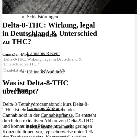
Schlafstörungen
Delta-8-THC: Wirkung, legal
in Deutschland & Unterschied
Cannabis Ärzte
zu THC?
Cannabis Rezept
CannaZen
›
Blog
Delta-8-THC: Wirkung, legal in Deutschland &
›
Unterschied zu THC?
Zuletzt aktualisiert: 4. August 2026
Cannabis Apotheke
Was ist Delta-8-THC
überhaupt?
Wissen
Delta-8-Tetrahydrocannabinol: kurz Delta-8-
Cannabis Wirkung
THC: ist ein natürlich vorkommendes
Cannabinoid in der
Cannabispflanze
. Es entsteht
durch den oxidativen Abbau von Delta-9-THC
und kommt in der Pflanze nur in sehr geringen
Medizinisches Cannabis
Konzentrationen vor, typischerweise unter 1 %