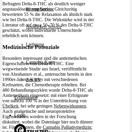
Befragten Delta-8-THC als deutlich weniger
angstauslösend empfanden. Gleichzeitig
Rezept Service
bewerteten 55 % die Relaxation als ähnlich stark
wie bei Delta-9-THC. Die Wirkstärke wird in der
Literatur oft auf etwa 50–70 % des Delta-9-THC
Apotheken Service
geschätzt, wobei individuelle Unterschiede
erheblich sein können.
Lieferung
Medizinische Potenziale
Besonders interessant sind die antiemetischen
Cannabis Karte
Eigenschaften von Delta-8-THC. Eine
wegweisende Studie aus Israel, veröffentlicht
von Abrahamov et al., untersuchte bereits in den
1990er-Jahren Kinder mit verschiedenen
Zen TV
Krebsarten, die Chemotherapie erhielten. Bei
480 Behandlungszyklen wurde Delta-8-THC als
Antiemetikum eingesetzt: mit einer Erfolgsrate
Erfahrungen
von nahezu 100 % in der Unterdrückung von
Übelkeit
, bei sehr geringen
Nebenwirkungen
.
Auch analgetische und neuroprotektive
Login
Eigenschaften werden in der Forschung
diskutiert, wobei die Datenlage hier noch dünner
ist. Für Patienten, die
Cannabis Palliativmedizin: