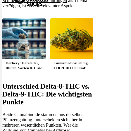
Schmerzen, Rezept & Erfahrungen
als Thema
verfolgen, ist das ein relevanter Aspekt.
Menü
Menü
Herbery: Hersteller,
Cannamedical 50mg
Blüten, Sorten & Liste
THC/CBD Öl 30ml:
Dosierung &
Wirkung
Unterschied Delta-8-THC vs.
Delta-9-THC: Die wichtigsten
Punkte
Beide Cannabinoide stammen aus derselben
Pflanzengattung, unterscheiden sich aber in
mehreren wesentlichen Punkten. Wer die
Wirkung von
Cannabis bei Arthrose: