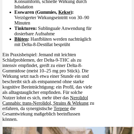
Konsumform, schnelle Wirkung durch
Inhalation
Esswaren (Gummies,
Kekse
):
Verzögerter Wirkungseintritt von 30–90
Minuten
Tinkturen:
Sublinguale Anwendung für
dosierbare Aufnahme
Blüten
:
Hanfblüten werden nachträglich
mit Delta-8-Destillat besprüht
Ein Praxisbeispiel: Jemand mit leichten
Schlafproblemen, der Delta-9-THC als zu
intensiv empfindet, greift zu einer Delta-8-
Gummidose (meist 10–25 mg pro Stück). Die
Wirkung setzt nach etwa einer Stunde ein und
beschreibt sich als entspannend ohne starke
kognitive Beeinträchtigung: ein Profil, das viele
als alltagstauglicher empfinden. Für solche
Nutzer lohnt es sich, mehr über das
Nerolidol
Cannabis: trans-Nerolidol, Strains & Wirkung
zu
erfahren, da synergistische
Terpene
die
Gesamtwirkung maßgeblich beeinflussen
können.