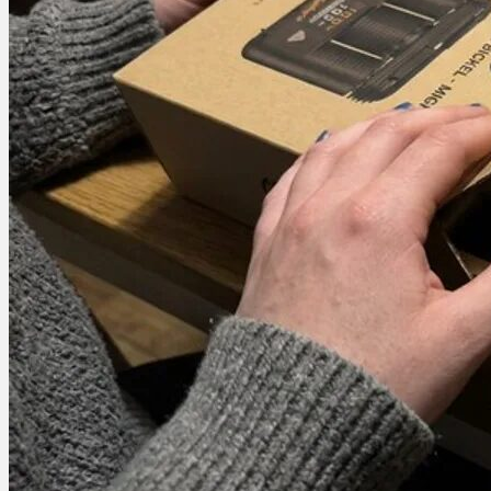
Ablauf
Therapien
Alle Krankheiten
Chronische Schmerzen
ADHS
Angststörungen
Chronische Migräne
Depressionen