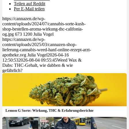
Teilen auf Reddit
Per E-Mail teilen
https://cannazen.de/wp-
content/uploads/2024/07/cannabis-sorte-kush-
shop-bestellen-aroma-wirkung-thc-califonia-
og.jpg
673
1200
Julia Vogel
https://cannazen.de/wp-
content/uploads/2025/03/cannazen-shop-
lieferung-cannabis-weed-hanf-online-rezept-arzt-
apotheke.svg
Julia Vogel
2026-04-16
12:50:53
2026-08-04 09:55:45
Weed Wax &
Dabs: THC-Gehalt, wie dabben & wie
gefährlich?
Lemon G Sorte: Wirkung, THC & Erfahrungsberichte