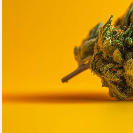
Ablauf
Therapien
Alle Krankheiten
Chronische Schmerzen
ADHS
Angststörungen
Chronische Migräne
Depressionen