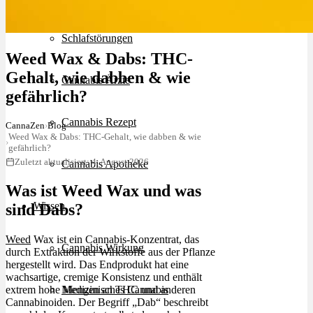
Schlafstörungen
Weed Wax & Dabs: THC-
Gehalt, wie dabben & wie
Cannabis Ärzte
gefährlich?
Cannabis Rezept
CannaZen
›
Blog
Weed Wax & Dabs: THC-Gehalt, wie dabben & wie
›
gefährlich?
Zuletzt aktualisiert: 4. August 2026
Cannabis Apotheke
Was ist Weed Wax und was
Wissen
sind Dabs?
Weed
Wax ist ein Cannabis-Konzentrat, das
Cannabis Wirkung
durch Extraktion der Wirkstoffe aus der Pflanze
hergestellt wird. Das Endprodukt hat eine
wachsartige, cremige Konsistenz und enthält
extrem hohe Mengen an
THC
und anderen
Medizinisches Cannabis
Cannabinoiden. Der Begriff „Dab“ beschreibt