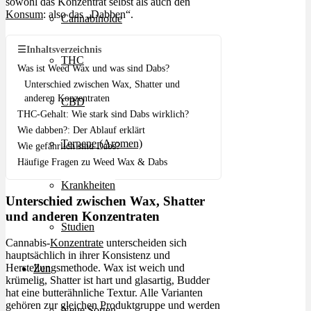
sowohl das Konzentrat selbst als auch den
Konsum
: also das „Dabben“.
Cannabinoide
☰
Inhaltsverzeichnis
THC
Was ist Weed Wax und was sind Dabs?
Unterschied zwischen Wax, Shatter und
anderen Konzentraten
CBD
THC-Gehalt: Wie stark sind Dabs wirklich?
Wie dabben?: Der Ablauf erklärt
Terpene (Aromen)
Wie gefährlich sind Dabs?
Häufige Fragen zu Weed Wax & Dabs
Krankheiten
Unterschied zwischen Wax, Shatter
und anderen Konzentraten
Studien
Cannabis-
Konzentrate
unterscheiden sich
hauptsächlich in ihrer Konsistenz und
Herstellungsmethode. Wax ist weich und
Zen
krümelig, Shatter ist hart und glasartig, Budder
hat eine butterähnliche Textur. Alle Varianten
gehören zur gleichen Produktgruppe und werden
Neue Sorten