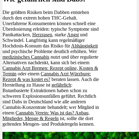
Die größten Risiken beim Dabben entstehen
durch den extrem hohen THC-Gehalt.
Unerfahrene Konsumenten können schnell eine
Überdosierung erleiden: typische Symptome sind
Panikattacken,
Herzrasen
, starke
Angst
und
Schwindel. Langfristig kann regelmäßiger
Hochdosis-Konsum das Risiko für
Abhängigkeit
und psychische Probleme deutlich erhöhen. Wer
medizinisches Cannabis
nutzt und über regulierte
Alternativen nachdenkt, kann sich bei einem
Cannabis Arzt Bremen: Rezept online, Kosten &
Termin
oder einem
Cannabis Arzt Würzburg:
Rezept & was kostet es?
beraten lassen. Auch die
Herstellung zu Hause ist
gefährlich
:
Butanbasierte Extraktionen haben schon zu
schweren Explosionsunfällen geführt. Rechtlich
sind Dabs in Deutschland wie alle anderen
Cannabis-Konzentrate behandelt; wer Mitglied in
einem
Cannabis Verein: Was ist das? Anbau,
Mitglieder, Menge & Regeln
ist, sollte die dort
geltenden Mengen- und Produktregeln kennen.