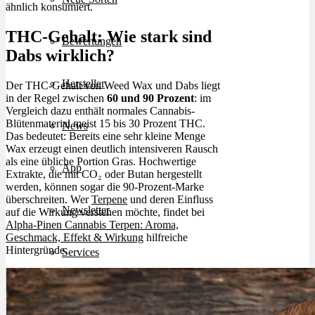
ähnlich konsumiert.
THC-Gehalt: Wie stark sind
Bewertungen
Dabs wirklich?
Hersteller
Der THC-Gehalt von Weed Wax und Dabs liegt
in der Regel zwischen
60 und 90 Prozent
: im
Vergleich dazu enthält normales Cannabis-
Blütenmaterial meist 15 bis 30 Prozent THC.
News
Das bedeutet: Bereits eine sehr kleine Menge
Wax erzeugt einen deutlich intensiveren Rausch
als eine übliche Portion Gras. Hochwertige
App
Extrakte, die mit CO₂ oder Butan hergestellt
werden, können sogar die 90-Prozent-Marke
überschreiten. Wer
Terpene
und deren Einfluss
Newsletter
auf die Wirkung verstehen möchte, findet bei
Alpha-Pinen Cannabis Terpen: Aroma,
Geschmack, Effekt & Wirkung
hilfreiche
Hintergründe.
Services
Ärzte Service