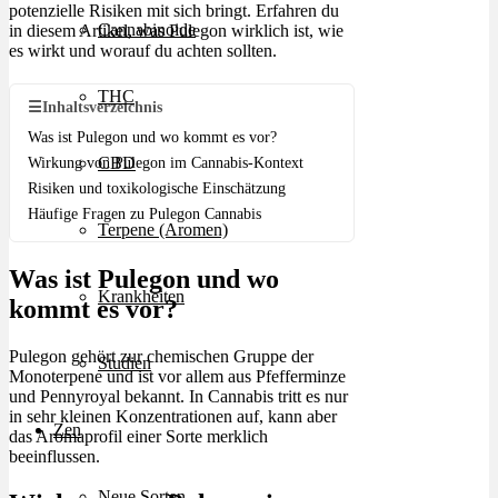
potenzielle Risiken mit sich bringt. Erfahren du
Cannabinoide
in diesem Artikel, was Pulegon wirklich ist, wie
es wirkt und worauf du achten sollten.
THC
☰
Inhaltsverzeichnis
Was ist Pulegon und wo kommt es vor?
CBD
Wirkung von Pulegon im Cannabis-Kontext
Risiken und toxikologische Einschätzung
Häufige Fragen zu Pulegon Cannabis
Terpene (Aromen)
Was ist Pulegon und wo
Krankheiten
kommt es vor?
Pulegon gehört zur chemischen Gruppe der
Studien
Monoterpene und ist vor allem aus Pfefferminze
und Pennyroyal bekannt. In Cannabis tritt es nur
in sehr kleinen Konzentrationen auf, kann aber
Zen
das Aromaprofil einer Sorte merklich
beeinflussen.
Neue Sorten