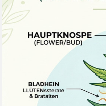
Rezept Service
Apotheken Service
Lieferung
Cannabis Karte
Zen TV
Erfahrungen
Login