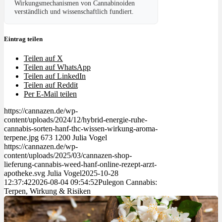
Wirkungsmechanismen von Cannabinoiden
verständlich und wissenschaftlich fundiert.
Eintrag teilen
Teilen auf X
Teilen auf WhatsApp
Teilen auf LinkedIn
Teilen auf Reddit
Per E-Mail teilen
https://cannazen.de/wp-
content/uploads/2024/12/hybrid-energie-ruhe-
cannabis-sorten-hanf-thc-wissen-wirkung-aroma-
terpene.jpg
673
1200
Julia Vogel
https://cannazen.de/wp-
content/uploads/2025/03/cannazen-shop-
lieferung-cannabis-weed-hanf-online-rezept-arzt-
apotheke.svg
Julia Vogel
2025-10-28
12:37:42
2026-08-04 09:54:52
Pulegon Cannabis:
Terpen, Wirkung & Risiken