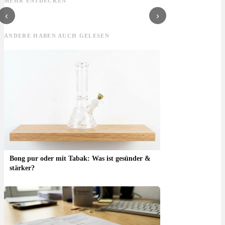
MEHR ENTDECKEN
anh
‹
›
ANDERE HABEN AUCH GELESEN
Bong pur oder mit Tabak: Was ist gesünder &
stärker?