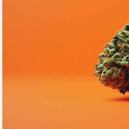
Ablauf
Therapien
Alle Krankheiten
Chronische Schmerzen
ADHS
Angststörungen
Chronische Migräne
Depressionen