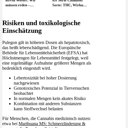
Kevin Wolter: Wir
Ice Sorte Cannabis
müssen reden –
Sorte: THC, Wirkung
Cannabis, Neustart
& wie anbauen?
und Reality-TV
Risiken und toxikologische
Einschätzung
Pulegon gilt in höheren Dosen als hepatotoxisch,
das heißt leberschädigend. Die Europäische
Behörde für Lebensmittelsicherheit (EFSA) hat
Höchstmengen für Lebensmittel festgelegt, weil
eine regelmäßige Aufnahme größerer Mengen als
bedenklich eingestuft wird.
Lebertoxizität bei hoher Dosierung
nachgewiesen
Genotoxisches Potenzial in Tierversuchen
beobachtet
In normalen Mengen kein akutes Risiko
Kombination mit anderen Substanzen
kann Stoffwechsel belasten
Für Menschen, die Cannabis medizinisch nutzen:
etwa bei
Marihuana MS: Schmerzlinderung &