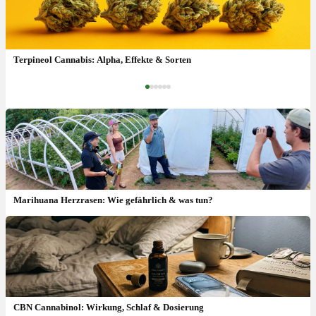
Terpene vs. Ätherische Öle: Was ist der Unterschied?
Terpineol Cannabis: Alpha, Effekte & Sorten
‹
›
Marihuana Herzrasen: Wie gefährlich & was tun?
CBN Cannabinol: Wirkung, Schlaf & Dosierung