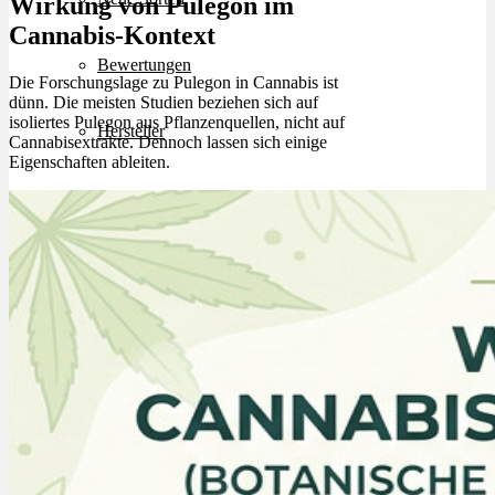
Wirkung von Pulegon im
Cannabis-Kontext
Bewertungen
Die Forschungslage zu Pulegon in Cannabis ist
dünn. Die meisten Studien beziehen sich auf
isoliertes Pulegon aus Pflanzenquellen, nicht auf
Hersteller
Cannabisextrakte. Dennoch lassen sich einige
Eigenschaften ableiten.
News
App
Newsletter
Services
Ärzte Service