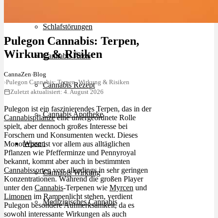
Schlafstörungen
Pulegon Cannabis: Terpen,
Wirkung & Risiken
Cannabis Ärzte
CannaZen
›
Blog
›
Pulegon Cannabis: Terpen, Wirkung & Risiken
Cannabis Rezept
Zuletzt aktualisiert: 4. August 2026
Pulegon ist ein faszinierendes Terpen, das in der
Cannabis Apotheke
Cannabispflanze
eine untergeordnete Rolle
spielt, aber dennoch großes Interesse bei
Forschern und Konsumenten weckt. Dieses
Wissen
Monoterpen ist vor allem aus alltäglichen
Pflanzen wie Pfefferminze und Pennyroyal
bekannt, kommt aber auch in bestimmten
Cannabissorten
vor: allerdings in sehr geringen
Cannabis Wirkung
Konzentrationen. Während die großen Player
unter den
Cannabis
-Terpenen wie
Myrcen
und
Limonen
im Rampenlicht stehen, verdient
Medizinisches Cannabis
Pulegon besondere Aufmerksamkeit, da es
sowohl interessante Wirkungen als auch