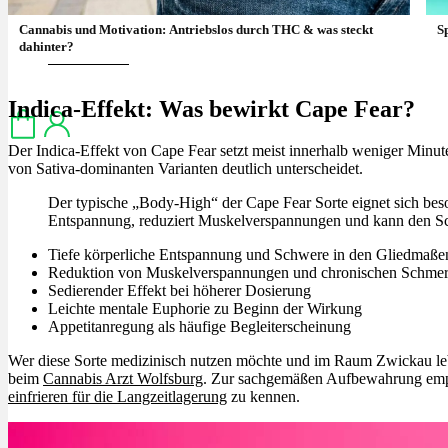
Cannabis und Motivation: Antriebslos durch THC & was steckt
S
dahinter?
Menü
Menü
Indica-Effekt: Was bewirkt Cape Fear?
Der Indica-Effekt von Cape Fear setzt meist innerhalb weniger Minute
von Sativa-dominanten Varianten deutlich unterscheidet.
Der typische „Body-High“ der Cape Fear Sorte eignet sich bes
Entspannung, reduziert Muskelverspannungen und kann den Sch
Tiefe körperliche Entspannung und Schwere in den Gliedmaße
Reduktion von Muskelverspannungen und chronischen Schme
Sedierender Effekt bei höherer Dosierung
Leichte mentale Euphorie zu Beginn der Wirkung
Appetitanregung als häufige Begleiterscheinung
Wer diese Sorte medizinisch nutzen möchte und im Raum Zwickau leb
beim
Cannabis Arzt Wolfsburg
. Zur sachgemäßen Aufbewahrung empf
einfrieren für die Langzeitlagerung
zu kennen.