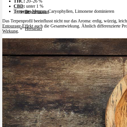
THC:
20–26 %
CBD
:
unter 1 %
Terpene
:
Myrcen
, Caryophyllen, Limonene dominieren
Bewertungen
Das Terpenprofil beeinflusst nicht nur das Aroma: erdig, würzig, leic
Entourage-Effekt
auch die Gesamtwirkung. Ähnlich differenzierte Pro
Hersteller
Wirkung
.
News
App
Newsletter
Services
Ärzte Service