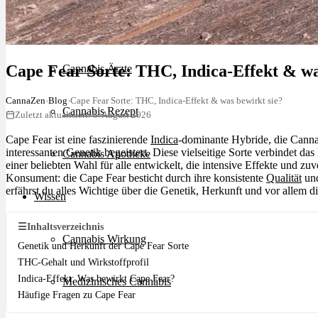
Schlafstörungen
Cape Fear Sorte: THC, Indica-Effekt & wa
Cannabis Ärzte
CannaZen
›
Blog
›
Cape Fear Sorte: THC, Indica-Effekt & was bewirkt sie?
Cannabis Rezept
Zuletzt aktualisiert: 5. August 2026
Cape Fear ist eine faszinierende
Indica
-dominante Hybride, die Cannab
interessanten Genetik begeistert. Diese vielseitige Sorte verbindet da
Cannabis Apotheke
einer beliebten Wahl für alle entwickelt, die intensive Effekte und z
Konsument: die Cape Fear besticht durch ihre konsistente
Qualität
und
erfährst du alles Wichtige über die Genetik, Herkunft und vor allem
Wissen
☰
Inhaltsverzeichnis
Cannabis Wirkung
Genetik und Herkunft der Cape Fear Sorte
THC-Gehalt und Wirkstoffprofil
Indica-Effekt: Was bewirkt Cape Fear?
Medizinisches Cannabis
Häufige Fragen zu Cape Fear