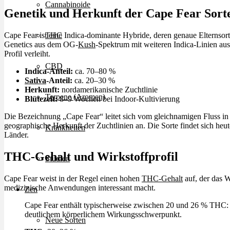
Cannabinoide
Genetik und Herkunft der Cape Fear Sort
Cape Fear ist eine Indica-dominante Hybride, deren genaue Elternsorte
THC
Genetics aus dem OG-
Kush
-Spektrum mit weiteren Indica-Linien aus
Profil verleiht.
CBD
Indica-Anteil:
ca. 70–80 %
Sativa
-Anteil:
ca. 20–30 %
Herkunft:
nordamerikanische Zuchtlinie
Terpene (Aromen)
Blütezeit:
8–9 Wochen bei Indoor-Kultivierung
Die Bezeichnung „Cape Fear“ leitet sich vom gleichnamigen Fluss in N
geographische Herkunft der Zuchtlinien an. Die Sorte findet sich he
Krankheiten
Länder.
THC-Gehalt und Wirkstoffprofil
Studien
Cape Fear weist in der Regel einen hohen
THC-Gehalt
auf, der das W
medizinische Anwendungen interessant macht.
Zen
Cape Fear enthält typischerweise zwischen 20 und 26 % THC: d
deutlichem körperlichem Wirkungsschwerpunkt.
Neue Sorten