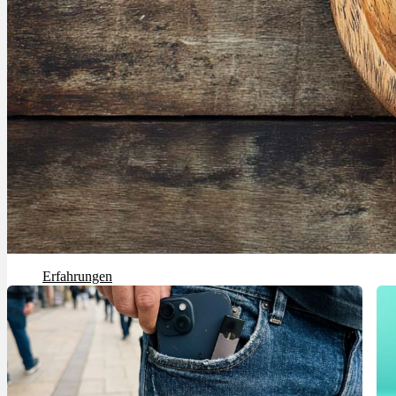
Rezept Service
Apotheken Service
Lieferung
Cannabis Karte
Zen TV
Erfahrungen
Login