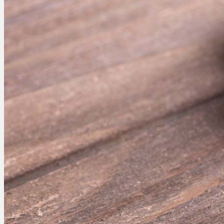
Ablauf
Therapien
Alle Krankheiten
Chronische Schmerzen
ADHS
Angststörungen
Chronische Migräne
Depressionen