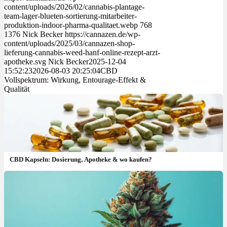
content/uploads/2026/02/cannabis-plantage-
team-lager-blueten-sortierung-mitarbeiter-
produktion-indoor-pharma-qualitaet.webp
768
1376
Nick Becker
https://cannazen.de/wp-
content/uploads/2025/03/cannazen-shop-
lieferung-cannabis-weed-hanf-online-rezept-arzt-
apotheke.svg
Nick Becker
2025-12-04
15:52:23
2026-08-03 20:25:04
CBD
Vollspektrum: Wirkung, Entourage-Effekt &
Qualität
CBD Kapseln: Dosierung, Apotheke & wo kaufen?