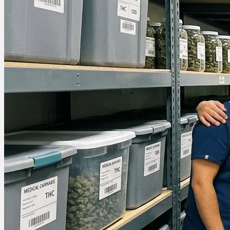
Ablauf
Therapien
Alle Krankheiten
Chronische Schmerzen
ADHS
Angststörungen
Chronische Migräne
Depressionen