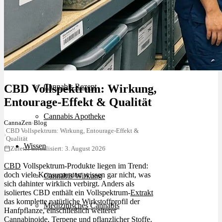
Schlafstörungen
Cannabis Ärzte
CBD Vollspektrum: Wirkung,
Cannabis Rezept
Entourage-Effekt & Qualität
Cannabis Apotheke
CannaZen
›
Blog
CBD Vollspektrum: Wirkung, Entourage-Effekt &
›
Qualität
Wissen
Zuletzt aktualisiert: 3. August 2026
CBD
Vollspektrum-Produkte liegen im Trend:
doch viele Konsumenten wissen gar nicht, was
Cannabis Wirkung
sich dahinter wirklich verbirgt. Anders als
isoliertes CBD enthält ein Vollspektrum-
Extrakt
das komplette natürliche Wirkstoffprofil der
Medizinisches Cannabis
Hanfpflanze, einschließlich weiterer
Cannabinoide
,
Terpene
und pflanzlicher Stoffe.