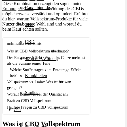
Diese Kombination erzeugt den sogenannten
Cannabinoide
Entourage-Effekt
, der die Wirkung des CBDs
möglicherweise verstärkt und optimiert. Erfahren
du hier, warum Vollspektrum-Produkte für viele
Nutzer die bessere Wahl sind und worauf du
THC
beim Kauf achten sollten.
CBD
☰
Inhaltsverzeichnis
Was ist CBD Vollspektrum überhaupt?
Der Entourage-Effekt: Wenn das Ganze mehr ist
Terpene (Aromen)
als die Summe seiner Teile
Welche Stoffe tragen zum Entourage-Effekt
Krankheiten
bei?
Vollspektrum vs. Isolat: Was ist für wen
geeignet?
Studien
Worauf kommt es bei der Qualität an?
Fazit zu CBD Vollspektrum
Häufige Fragen zu CBD Vollspektrum
Zen
Was ist CBD Vollspektrum
Neue Sorten