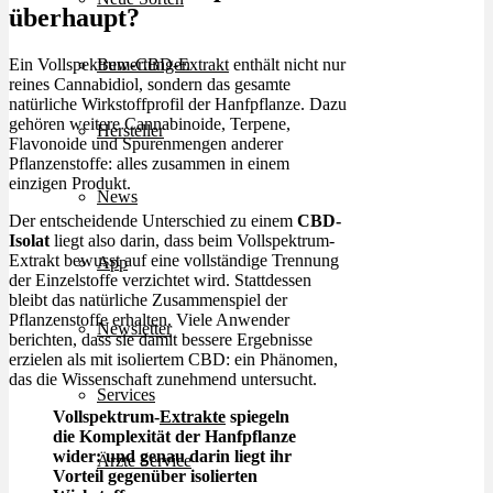
überhaupt?
Ein Vollspektrum-CBD-
Extrakt
enthält nicht nur
Bewertungen
reines Cannabidiol, sondern das gesamte
natürliche Wirkstoffprofil der Hanfpflanze. Dazu
gehören weitere Cannabinoide, Terpene,
Hersteller
Flavonoide und Spurenmengen anderer
Pflanzenstoffe: alles zusammen in einem
einzigen Produkt.
News
Der entscheidende Unterschied zu einem
CBD-
Isolat
liegt also darin, dass beim Vollspektrum-
Extrakt bewusst auf eine vollständige Trennung
App
der Einzelstoffe verzichtet wird. Stattdessen
bleibt das natürliche Zusammenspiel der
Pflanzenstoffe erhalten. Viele Anwender
Newsletter
berichten, dass sie damit bessere Ergebnisse
erzielen als mit isoliertem CBD: ein Phänomen,
das die Wissenschaft zunehmend untersucht.
Services
Vollspektrum-
Extrakte
spiegeln
die Komplexität der Hanfpflanze
wider: und genau darin liegt ihr
Ärzte Service
Vorteil gegenüber isolierten