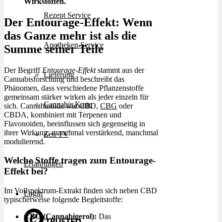
Wirkstoffen.
Rezept Service
Der Entourage-Effekt: Wenn
das Ganze mehr ist als die
Apotheken Service
Summe seiner Teile
Der Begriff
Entourage-Effekt
stammt aus der
Lieferung
Cannabisforschung und beschreibt das
Phänomen, dass verschiedene Pflanzenstoffe
gemeinsam stärker wirken als jeder einzeln für
Cannabis Karte
sich. Cannabinoide wie CBD,
CBG
oder
CBDA, kombiniert mit Terpenen und
Flavonoiden, beeinflussen sich gegenseitig in
ihrer Wirkung: manchmal verstärkend, manchmal
Zen TV
modulierend.
Welche Stoffe tragen zum Entourage-
Erfahrungen
Effekt bei?
Im Vollspektrum-Extrakt finden sich neben CBD
Login
typischerweise folgende Begleitstoffe:
CBG (Cannabigerol):
Das