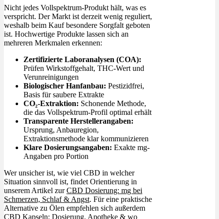
Nicht jedes Vollspektrum-Produkt hält, was es
verspricht. Der Markt ist derzeit wenig reguliert,
weshalb beim Kauf besondere Sorgfalt geboten
ist. Hochwertige Produkte lassen sich an
mehreren Merkmalen erkennen:
Zertifizierte Laboranalysen (COA):
Prüfen Wirkstoffgehalt, THC-Wert und
Verunreinigungen
Biologischer Hanfanbau:
Pestizidfrei,
Basis für saubere Extrakte
CO₂-Extraktion:
Schonende Methode,
die das Vollspektrum-Profil optimal erhält
Transparente Herstellerangaben:
Ursprung, Anbauregion,
Extraktionsmethode klar kommunizieren
Klare Dosierungsangaben:
Exakte mg-
Angaben pro Portion
Wer unsicher ist, wie viel CBD in welcher
Situation sinnvoll ist, findet Orientierung in
unserem Artikel zur
CBD Dosierung: mg bei
Schmerzen, Schlaf & Angst
. Für eine praktische
Alternative zu Ölen empfehlen sich außerdem
CBD Kapseln: Dosierung, Apotheke & wo