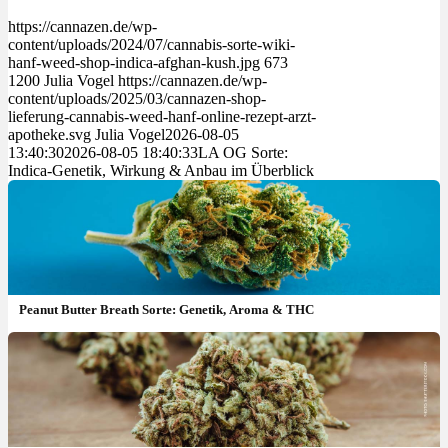
https://cannazen.de/wp-
content/uploads/2024/07/cannabis-sorte-wiki-
hanf-weed-shop-indica-afghan-kush.jpg
673
1200
Julia Vogel
https://cannazen.de/wp-
content/uploads/2025/03/cannazen-shop-
lieferung-cannabis-weed-hanf-online-rezept-arzt-
apotheke.svg
Julia Vogel
2026-08-05
13:40:30
2026-08-05 18:40:33
LA OG Sorte:
Indica-Genetik, Wirkung & Anbau im Überblick
Peanut Butter Breath Sorte: Genetik, Aroma & THC