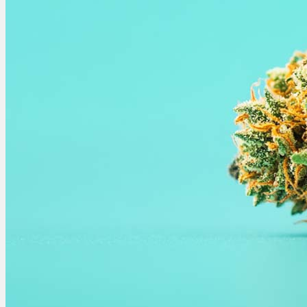
Ablauf
Therapien
Alle Krankheiten
Chronische Schmerzen
ADHS
Angststörungen
Chronische Migräne
Depressionen