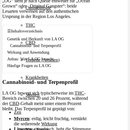
„OG“ steht je nach Quelle entweder für „Ocean
Grown“ oder „Original Gangster“: beide
Cannabinoide
Lesarten verweisen auf den authentischen
Ursprung in der Region Los Angeles.
THC
☰
Inhaltsverzeichnis
Genetik und Herkunft von LA OG
CBD
Cannabinoid- und Terpenprofil
Wirkung und Anwendung
Anbau: Was LA OG braucht
Terpene (Aromen)
Häufige Fragen zu LA OG
Krankheiten
Cannabinoid- und Terpenprofil
LA OG bewegt sich typischerweise im
THC
-
Studien
Bereich zwischen 20 und 26 Prozent, während
der
CBD
-Gehalt meist unter einem Prozent
bleibt. Das Terpenprofil ist geprägt von:
Zen
Myrcen
: erdig, leicht fruchtig, verstärkt
die sedierende
Wirkung
Limonen
: zitrusfrisch, hebt die
Stimmung
Neue Sorten