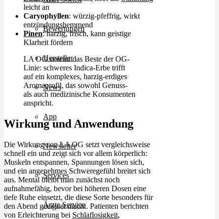
leicht an
Caryophyllen
: würzig-pfeffrig, wirkt
entzündungshemmend
Bewertungen
Pinen
: harzig, frisch, kann geistige
Klarheit fördern
Hersteller
LA OG vereint das Beste der OG-
Linie: schweres Indica-Erbe trifft
auf ein komplexes, harzig-erdiges
Aromaprofil, das sowohl Genuss-
News
als auch medizinische Konsumenten
anspricht.
App
Wirkung und Anwendung
Die Wirkung von LA OG setzt vergleichsweise
Newsletter
schnell ein und zeigt sich vor allem körperlich:
Muskeln entspannen, Spannungen lösen sich,
und ein angenehmes Schweregefühl breitet sich
Services
aus. Mental bleibt man zunächst noch
aufnahmefähig, bevor bei höheren Dosen eine
tiefe Ruhe einsetzt, die diese Sorte besonders für
Ärzte Service
den Abend geeignet macht. Patienten berichten
von Erleichterung bei
Schlaflosigkeit
,