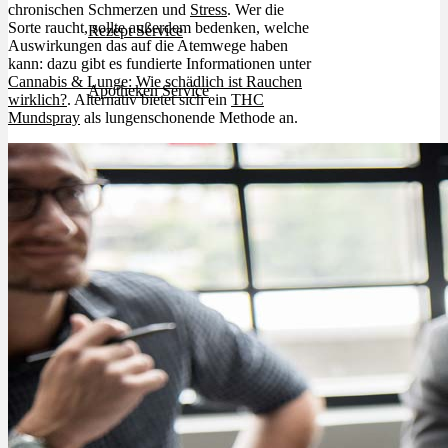
chronischen Schmerzen und
Stress
. Wer die
Sorte raucht, sollte außerdem bedenken, welche
Rezept Service
Auswirkungen das auf die Atemwege haben
kann: dazu gibt es fundierte Informationen unter
Cannabis & Lunge: Wie schädlich ist Rauchen
Apotheken Service
wirklich?
. Alternativ bietet sich ein
THC
Mundspray
als lungenschonende Methode an.
Lieferung
Cannabis Karte
Zen TV
Erfahrungen
Login