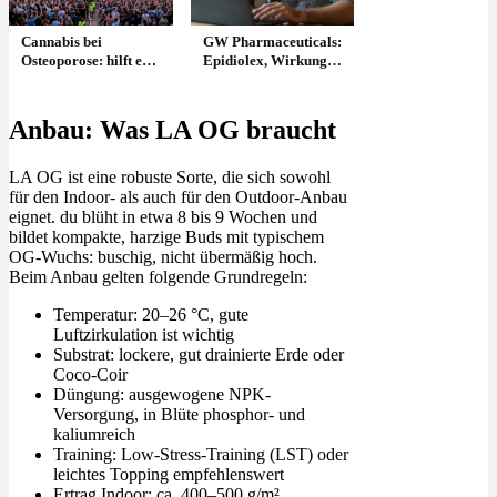
Cannabis bei
GW Pharmaceuticals:
Osteoporose: hilft es
Epidiolex, Wirkung
den Knochen
& Zulassung?
wirklich?
Anbau: Was LA OG braucht
LA OG ist eine robuste Sorte, die sich sowohl
für den Indoor- als auch für den Outdoor-Anbau
eignet. du blüht in etwa 8 bis 9 Wochen und
bildet kompakte, harzige Buds mit typischem
OG-Wuchs: buschig, nicht übermäßig hoch.
Beim Anbau gelten folgende Grundregeln:
Temperatur: 20–26 °C, gute
Luftzirkulation ist wichtig
Substrat: lockere, gut drainierte Erde oder
Coco-Coir
Düngung: ausgewogene NPK-
Versorgung, in Blüte phosphor- und
kaliumreich
Training: Low-Stress-Training (LST) oder
leichtes Topping empfehlenswert
Ertrag
Indoor: ca. 400–500 g/m²