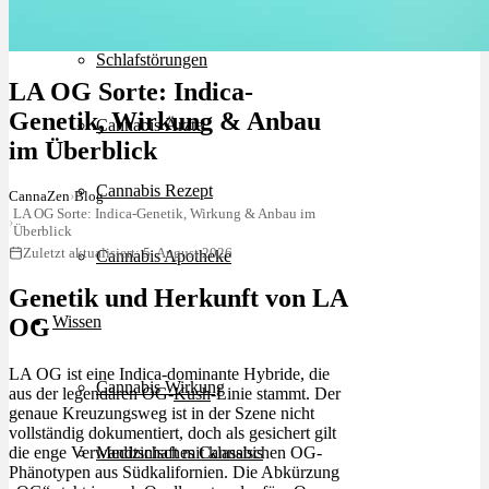
Schlafstörungen
LA OG Sorte: Indica-
Genetik, Wirkung & Anbau
Cannabis Ärzte
im Überblick
Cannabis Rezept
CannaZen
›
Blog
LA OG Sorte: Indica-Genetik, Wirkung & Anbau im
›
Überblick
Zuletzt aktualisiert: 5. August 2026
Cannabis Apotheke
Genetik und Herkunft von LA
Wissen
OG
LA OG ist eine Indica-dominante Hybride, die
Cannabis Wirkung
aus der legendären OG-
Kush
-Linie stammt. Der
genaue Kreuzungsweg ist in der Szene nicht
vollständig dokumentiert, doch als gesichert gilt
die enge Verwandtschaft mit klassischen OG-
Medizinisches Cannabis
Phänotypen aus Südkalifornien. Die Abkürzung