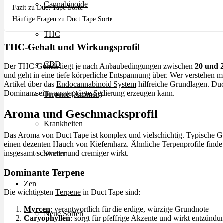
Cannabinoide
Fazit zu Duct Tape Sorte
Häufige Fragen zu Duct Tape Sorte
THC
THC-Gehalt und Wirkungsprofil
CBD
Der THC-Gehalt liegt je nach Anbaubedingungen zwischen
20 und 
und geht in eine tiefe körperliche Entspannung über. Wer verstehen 
Artikel über das
Endocannabinoid System
hilfreiche Grundlagen. Duc
Dominanz eine ausgeprägte Sedierung erzeugen kann.
Terpene (Aromen)
Aroma und Geschmacksprofil
Krankheiten
Das Aroma von Duct Tape ist komplex und vielschichtig. Typische 
einen dezenten Hauch von Kiefernharz. Ähnliche Terpenprofile finde
insgesamt schwerer und cremiger wirkt.
Studien
Dominante Terpene
Zen
Die wichtigsten
Terpene
in Duct Tape sind:
Myrcen
: verantwortlich für die erdige, würzige Grundnote
Neue Sorten
Caryophyllen
: sorgt für pfeffrige Akzente und wirkt entzün