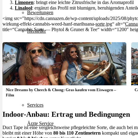
Limonen
: bringt eine leichte Zitrusfrische in das Aromaprofil
Linalool
: ergänzt das Profil mit blumigen, beruhigenden Anteil
Bewertungen
<img src="https://cdn.cannazen.de/wp-content/uploads/2025/08/phyt
wirkung-effekt-cannabis-weed-hanf-marihuana-
sorte
.jpg“ alt=“
Canna
title=“Cannabis Sorte — Phytol & Gruner & Tee“ width=“1200″ hei
Hersteller
News
App
Newsletter
Nice Dreams by Cheech & Chong: Gras kaufen vom Eiswagen –
C
Film
Services
Indoor-Anbau: Ertrag und Bedingungen
Ärzte Service
Duct Tape ist eine vergleichsweise pflegeleichte Sorte, die auch bei m
bleibt mit einer Höhe von
80 bis 110 Zentimetern
kompakt und eignet