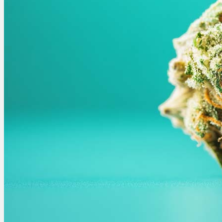
Ablauf
Therapien
Alle Krankheiten
Chronische Schmerzen
ADHS
Angststörungen
Chronische Migräne
Depressionen