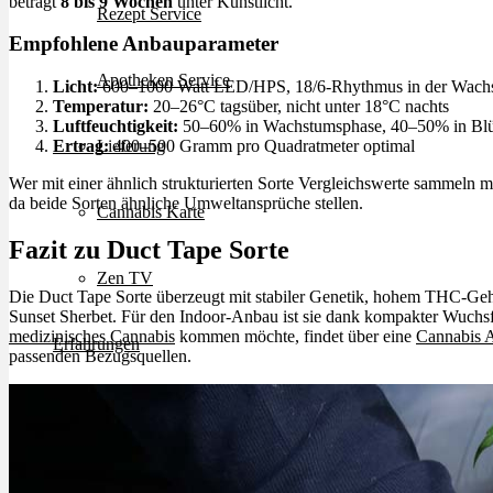
beträgt
8 bis 9 Wochen
unter Kunstlicht.
Rezept Service
Empfohlene Anbauparameter
Apotheken Service
Licht:
600–1000 Watt LED/HPS, 18/6-Rhythmus in der Wach
Temperatur:
20–26°C tagsüber, nicht unter 18°C nachts
Luftfeuchtigkeit:
50–60% in Wachstumsphase, 40–50% in Blü
Ertrag
:
400–500 Gramm pro Quadratmeter optimal
Lieferung
Wer mit einer ähnlich strukturierten Sorte Vergleichswerte sammeln 
da beide Sorten ähnliche Umweltansprüche stellen.
Cannabis Karte
Fazit zu Duct Tape Sorte
Zen TV
Die Duct Tape Sorte überzeugt mit stabiler Genetik, hohem THC-Ge
Sunset Sherbet. Für den Indoor-Anbau ist sie dank kompakter Wuchsfo
medizinisches Cannabis
kommen möchte, findet über eine
Cannabis A
Erfahrungen
passenden Bezugsquellen.
Login