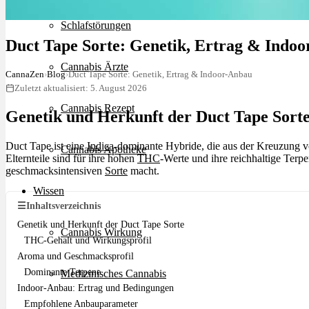
Schlafstörungen
Duct Tape Sorte: Genetik, Ertrag & Indo
Cannabis Ärzte
CannaZen
›
Blog
›
Duct Tape Sorte: Genetik, Ertrag & Indoor-Anbau
Zuletzt aktualisiert: 5. August 2026
Cannabis Rezept
Genetik und Herkunft der Duct Tape Sort
Duct Tape ist eine
Indica
-dominante Hybride, die aus der Kreuzung 
Cannabis Apotheke
Elternteile sind für ihre hohen
THC
-Werte und ihre reichhaltige Terp
geschmacksintensiven
Sorte
macht.
Wissen
☰
Inhaltsverzeichnis
Genetik und Herkunft der Duct Tape Sorte
Cannabis Wirkung
THC-Gehalt und Wirkungsprofil
Aroma und Geschmacksprofil
Dominante Terpene
Medizinisches Cannabis
Indoor-Anbau: Ertrag und Bedingungen
Empfohlene Anbauparameter