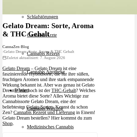
Schlafstörungen
Gelato Dream: Sorte, Aroma
& THC Gehalt
Cannabis Ärzte
CannaZen
›
Blog
›
Gelato Dream: Sorte, Aroma & THC Gehalt
Cannabis Rezept
Zuletzt aktualisiert: 7. August 2026
Gelato Dream
– Gelato Dream ist eine
Cannabis Apotheke
faszinierende Hybridsorte, die für ihre süßen,
fruchtigen Aromen und ihre stark entspannende
Wirkung bekannt ist. Aber was genau ist Gelato
Wissen
Dream? Wie hoch ist der
THC-Gehalt
? Welches
Aroma bietet diese Sorte? Alles Wichtige zur
Cannabissorte Gelato Dream, eine der
beliebtesten
Gelato Sorten
. Kennst du schon
Cannabis Wirkung
Zen?
Cannabis Rezept und Lieferung
in Einem!
Gelato Dream bestellen? Hier kommst du zum
Shop
.
Medizinisches Cannabis