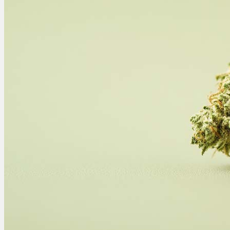
Ablauf
Therapien
Alle Krankheiten
Chronische Schmerzen
ADHS
Angststörungen
Chronische Migräne
Depressionen