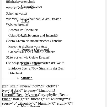
☰
Inhaltsverzeichnis
Cannabinoide
Was ist Gelato Dream?
Schon gewusst?
Wie viel THC Gehalt hat Gelato Dream?
THC
Welches Aroma?
Aromas im Überblick
CBD
Gelato Dream Aromen und Intensität
Gelato Dream als medizinisches Cannabis
Rezept & digitales vom Arzt
Terpene (Aromen)
Cannabis aus der Online-Apotheke
Süße Sorten wie Gelato Dream?
Die bekanntesten Cannabissorten der Welt?
Krankheiten
Entdecke über 2.700+ Strains in der Zen
Datenbank
Studien
[zen_
strain
_review thc=“24″
cbd
=“1″
typ=“Hybrid“
terpene
=“
Linalool
,D-
Zen
Limonen
,
Beta
–
Myrcen
,Caryophyllen,Beta-
Pinen
“ holzig=“0″ fruchtig=“0″ wuerztig=“0″
suess=“0″ zitronig=“0″ blumig=“0″ erdig=“0″]
Neue Sorten