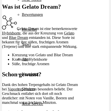
Was ist Gelato Dream?
Bewertungen
Gelato Dream ist eine bemerkenswerte
Hersteller
Hybridsorte
, die aus der Kreuzung von
Gelato
und
Blue Dream
entstanden ist. Diese Sorte ist
bekannt für ihre süßen, fruchtigen Aromen
News
(Terpene) und ihre stark entspannende Wirkung.
Kreuzung von Gelato und Blue Dream
App
Kraftvolle Hybridsorte
Süße, fruchtige Aromen
Schon gewusst?
Newsletter
Dank des hohen Terpengehalts ist Gelato Dream
Services
bei
Vaporizer
-Nutzern besonders beliebt. Der
Geschmack entfaltet sich dort oft noch
deutlicher: mit Noten von Vanille, Beeren und
manchmal sogar leichtem Minzton.
Ärzte Service