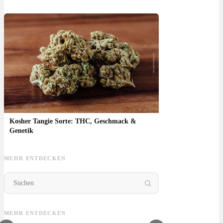
Kosher Tangie Sorte: THC, Geschmack &
Genetik
MEHR ENTDECKEN
Shishkaberry Sorte:
Crystal Cookies
Sour Blueberry
Wedd
Beeriger Geschmack,
Sorte: THC,
Sorte: THC,
Aro
Wirkung & Anbau
Geschmack &
Blaubeer-Aroma &
Geh
MEHR ENTDECKEN
Anbautipps
Anbau