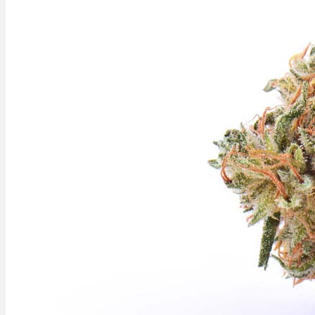
Ablauf
Therapien
Alle Krankheiten
Chronische Schmerzen
ADHS
Angststörungen
Chronische Migräne
Depressionen