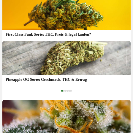
First Class Funk Sorte: THC, Preis & legal kaufen?
Garlic Truffle Sorte: THC-Gehalt, Geschmack & kaufen?
Pineapple OG Sorte: Geschmack, THC & Ertrag
‹
›