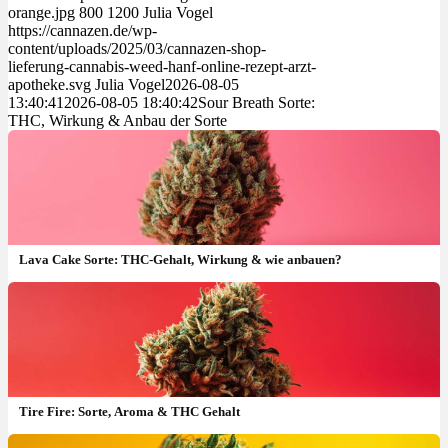
orange.jpg
800
1200
Julia Vogel
https://cannazen.de/wp-
content/uploads/2025/03/cannazen-shop-
lieferung-cannabis-weed-hanf-online-rezept-arzt-
apotheke.svg
Julia Vogel
2026-08-05
13:40:41
2026-08-05 18:40:42
Sour Breath Sorte:
THC, Wirkung & Anbau der Sorte
Lava Cake Sorte: THC-Gehalt, Wirkung & wie anbauen?
Tire Fire: Sorte, Aroma & THC Gehalt