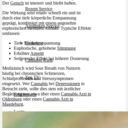
Der
Geruch
ist intensiv und bleibt haften.
Rezept Service
Die Wirkung setzt relativ schnell ein und ist
durch eine tiefe körperliche Entspannung
geprägt, kombiniert mit einem angenehm
Apotheken Service
euphorischen mentalen Auftakt. Typische Effekte
umfassen:
Tiefe Muskelentspannung
Lieferung
Euphorische, gehobene
Stimmung
Erhöhter
Appetit
Sedierender Effekt bei höherer Dosierung
Cannabis Karte
Medizinisch wird Sour Breath von Nutzern
häufig bei chronischen Schmerzen,
Zen TV
Schlafproblemen und Stresssymptomen
eingesetzt. Wer
Cannabis
bei
Depressionen
in
Betracht zieht, sollte dies stets mit ärztlicher
Begleitung tun: etwa über einen
Cannabis Arzt in
Erfahrungen
Oldenburg
oder einen
Cannabis Arzt in
Magdeburg
.
Login