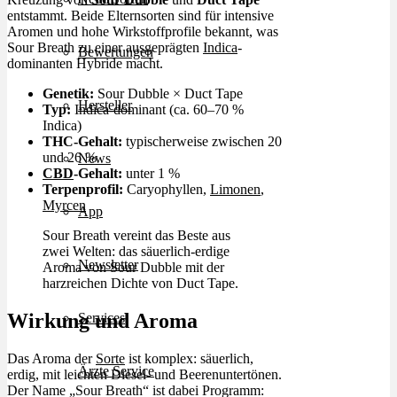
entstammt. Beide Elternsorten sind für intensive
Aromen und hohe Wirkstoffprofile bekannt, was
Sour Breath zu einer ausgeprägten
Indica
-
Bewertungen
dominanten Hybride macht.
Genetik:
Sour Dubble × Duct Tape
Hersteller
Typ:
Indica-dominant (ca. 60–70 %
Indica)
THC-Gehalt:
typischerweise zwischen 20
und 26 %
News
CBD
-Gehalt:
unter 1 %
Terpenprofil:
Caryophyllen,
Limonen
,
Myrcen
App
Sour Breath vereint das Beste aus
zwei Welten: das säuerlich-erdige
Newsletter
Aroma von Sour Dubble mit der
harzreichen Dichte von Duct Tape.
Wirkung und Aroma
Services
Das Aroma der
Sorte
ist komplex: säuerlich,
Ärzte Service
erdig, mit leichten Diesel- und Beerenuntertönen.
Der Name „Sour Breath“ ist dabei Programm: