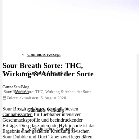
Schlafstörungen
Cannabis Ärzte
Cannabis Rezept
Sour Breath Sorte: THC,
Wirkung & Anbau der Sorte
Cannabis Apotheke
CannaZen
›
Blog
Wissen
›
Sour Breath Sorte: THC, Wirkung & Anbau der Sorte
Zuletzt aktualisiert: 5. August 2026
Sour Breath gehört zu den beliebtesten
Cannabis Wirkung
Cannabissorten
für Liebhaber intensiver
Geschmacksprofile und beeindruckender
Erträge. Diese faszinierende Hybridsorte ist das
Medizinisches Cannabis
Ergebnis einer gezielten Kreuzung zwischen
Sour Dubble und Duct Tape: zwei legendären