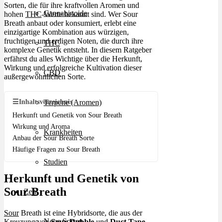
Sorten, die für ihre kraftvollen Aromen und
Cannabinoide
hohen
THC
-Werte bekannt sind. Wer Sour
Breath anbaut oder konsumiert, erlebt eine
einzigartige Kombination aus würzigen,
fruchtigen und erdigen Noten, die durch ihre
THC
komplexe Genetik entsteht. In diesem Ratgeber
erfährst du alles Wichtige über die Herkunft,
Wirkung und erfolgreiche Kultivation dieser
CBD
außergewöhnlichen Sorte.
☰
Inhaltsverzeichnis
Terpene (Aromen)
Herkunft und Genetik von Sour Breath
Wirkung und Aroma
Krankheiten
Anbau der Sour Breath Sorte
Häufige Fragen zu Sour Breath
Studien
Herkunft und Genetik von
Sour Breath
Zen
Sour
Breath ist eine Hybridsorte, die aus der
Neue Sorten
Kreuzung von
Sour Dubble
und
Duct Tape