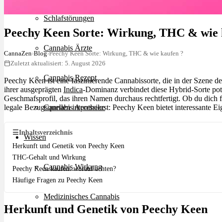
Schlafstörungen
Peechy Keen Sorte: Wirkung, THC & wie 
Cannabis Ärzte
CannaZen
›
Blog
›
Peechy Keen Sorte: Wirkung, THC & wie kaufen ?
Zuletzt aktualisiert: 5. August 2026
Cannabis Rezept
Peechy Keen ist eine faszinierende Cannabissorte, die in der Szene 
ihrer ausgeprägten
Indica
-Dominanz verbindet diese Hybrid-Sorte pot
Geschmafsprofil, das ihren Namen durchaus rechtfertigt. Ob du dich 
legale Bezugsquellen interessierst: Peechy Keen bietet interessante Ei
Cannabis Apotheke
☰
Inhaltsverzeichnis
Wissen
Herkunft und Genetik von Peechy Keen
THC-Gehalt und Wirkung
Cannabis Wirkung
Peechy Keen kaufen: worauf achten?
Häufige Fragen zu Peechy Keen
Medizinisches Cannabis
Herkunft und Genetik von Peechy Keen