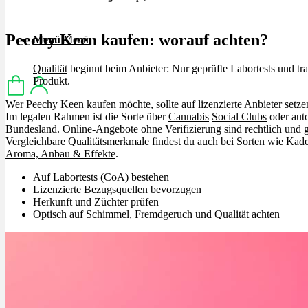
Peechy Keen kaufen: worauf achten?
Menü
Menü
Qualität
beginnt beim Anbieter: Nur geprüfte Labortests und tr
Produkt.
Wer Peechy Keen kaufen möchte, sollte auf lizenzierte Anbieter setze
Im legalen Rahmen ist die Sorte über
Cannabis
Social Clubs
oder auto
Bundesland. Online-Angebote ohne Verifizierung sind rechtlich und 
Vergleichbare Qualitätsmerkmale findest du auch bei Sorten wie
Kade
Aroma, Anbau & Effekte
.
Auf Labortests (CoA) bestehen
Lizenzierte Bezugsquellen bevorzugen
Herkunft und Züchter prüfen
Optisch auf Schimmel, Fremdgeruch und Qualität achten