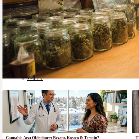
Rezept Service
Apotheken Service
Lieferung
Cannabis Karte
Zen TV
Erfahrungen
Login
Cannabis Arzt Oldenburg: Rezept, Kosten & Termin?
T