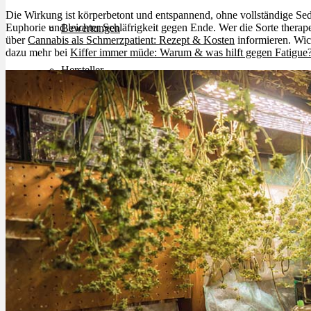
Die Wirkung ist körperbetont und entspannend, ohne vollständige Se
Euphorie und leichter Schläfrigkeit gegen Ende. Wer die Sorte therap
Bewertungen
über
Cannabis als Schmerzpatient: Rezept & Kosten
informieren. Wic
dazu mehr bei
Kiffer immer müde: Warum & was hilft gegen Fatigue
Hersteller
News
App
Newsletter
Services
Ärzte Service