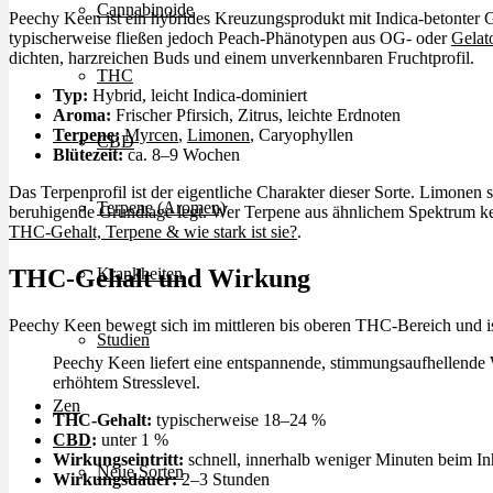
Cannabinoide
Peechy Keen ist ein hybrides Kreuzungsprodukt mit Indica-betonter 
typischerweise fließen jedoch Peach-Phänotypen aus OG- oder
Gelat
dichten, harzreichen Buds und einem unverkennbaren Fruchtprofil.
THC
Typ:
Hybrid, leicht Indica-dominiert
Aroma:
Frischer Pfirsich, Zitrus, leichte Erdnoten
Terpene
:
Myrcen
,
Limonen
, Caryophyllen
CBD
Blütezeit:
ca. 8–9 Wochen
Das Terpenprofil ist der eigentliche Charakter dieser Sorte. Limonen 
Terpene (Aromen)
beruhigende Grundlage legt. Wer Terpene aus ähnlichem Spektrum ke
THC-Gehalt, Terpene & wie stark ist sie?
.
THC-Gehalt und Wirkung
Krankheiten
Peechy Keen bewegt sich im mittleren bis oberen THC-Bereich und ist
Studien
Peechy Keen liefert eine entspannende, stimmungsaufhellende 
erhöhtem Stresslevel.
Zen
THC-Gehalt:
typischerweise 18–24 %
CBD
:
unter 1 %
Wirkungseintritt:
schnell, innerhalb weniger Minuten beim In
Neue Sorten
Wirkungsdauer:
2–3 Stunden