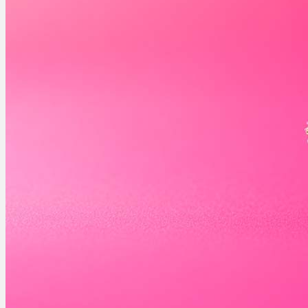
Ablauf
Therapien
Alle Krankheiten
Chronische Schmerzen
ADHS
Angststörungen
Chronische Migräne
Depressionen