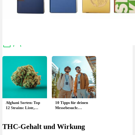
Menü
Menü
Afghani Sorten: Top
10 Tipps für deinen
12 Strains: Liste,
Messebesuch:
Namen, Wirkung &
Günstige Tickets,
Herkunft
Packliste,
Tagesplanung +
THC-Gehalt und Wirkung
Checkliste