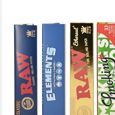
Rezept Service
Apotheken Service
Lieferung
Cannabis Karte
Zen TV
Erfahrungen
Login