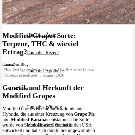
Schlafstörungen
Modified Grapes Sorte:
Cannabis Ärzte
Terpene, THC & wieviel
Ertrag?
Cannabis Rezept
CannaZen
›
Blog
›
Modified Grapes Sorte: Terpene, THC & wieviel Ertrag?
Cannabis Apotheke
Zuletzt aktualisiert: 5. August 2026
Genetik und Herkunft der
Wissen
Modified Grapes
Cannabis Wirkung
Modified Grapes ist eine Indica-dominante
Hybride, die aus einer Kreuzung von
Grape Pie
und
Modified Bananas
entstammt. Die Sorte
wurde von
Skunk
House Genetics in den USA
Medizinisches Cannabis
entwickelt und hat sich durch ihre ungewöhnlich