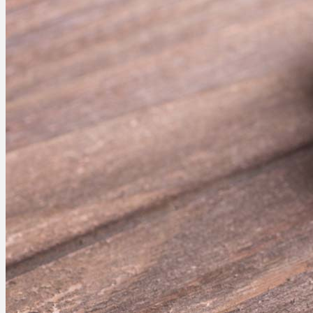
Ablauf
Therapien
Alle Krankheiten
Chronische Schmerzen
ADHS
Angststörungen
Chronische Migräne
Depressionen