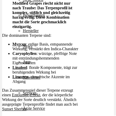
Modified Grapes riecht nicht nur
nach Traube: Das Terpenprofil ist
komplex, süßlich und gleichzeitig
Bewertungen
harzig-erdig. Diese Kombination
macht die Sorte geschmacklich
einzigartig.
Hersteller
Die dominanten Terpene sind:
Myrcen
: erdige Basis, entspannende
News
Wirkung, verstärkt den Indica-Charakter
Caryophyllen
: würzige, pfeffrige Note
mit entzündungshemmenden
App
Eigenschaften
Linalool
: florale Komponente, trägt zur
beruhigenden Wirkung bei
Limonen
: zitrusfrische Akzente im
Newsletter
Abgang
Das Zusammenspiel dieser Terpene erzeugt
Services
einen
Entourage-Effekt
, der die körperliche
Wirkung der Sorte deutlich verstärkt. Ähnlich
ausgeprägte Terpenprofile findet man auch bei
Ärzte Service
Sunset Sherbet
.