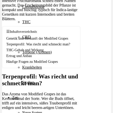
intensive Fruchtaromatik schnell einen Namen
gemacht. Das Erscheinungsbild der Pflanze ist
Cannabinoide
kompakt und buschig: typisch für Indica-lastige
Genetiken mit kurzen Internodien und breiten
Blättern.
THC
☰
Inhaltsverzeichnis
CBD
Genetik und Herkunft der Modified Grapes
Terpenprofil: Was riecht und schmeckt man?
THC-Gehalt und Wirkung
Terpene (Aromen)
Ertrag und Anbau
Häufige Fragen zu Modified Grapes
Krankheiten
Terpenprofil: Was riecht und
schmeckt man?
Studien
Das Aroma von Modified Grapes ist das
Zen
Kernmerkmal der Sorte. Wer die Buds öffnet,
trifft auf ein intensives, süßes Traubenprofil mit
erdigen und leicht beeren-artigen Untertönen.
Neue Sorten