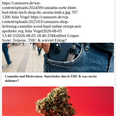
https://cannazen.de/wp-
content/uploads/2024/09/cannabis-sorte-blute-
bud-blute-tisch-shop-thc-aroma-indica.jpg
707
1200
Julia Vogel
https://cannazen.de/wp-
content/uploads/2025/03/cannazen-shop-
lieferung-cannabis-weed-hanf-online-rezept-arzt-
apotheke.svg
Julia Vogel
2026-08-05
13:40:33
2026-08-05 18:40:35
Modified Grapes
Sorte: Terpene, THC & wieviel Ertrag?
Cannabis und Motivation: Antriebslos durch THC & was steckt
dahinter?