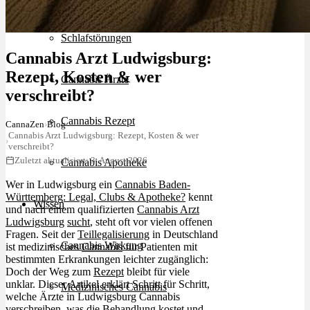
Schlafstörungen
Cannabis Arzt Ludwigsburg:
Rezept, Kosten & wer
Cannabis Ärzte
verschreibt?
Cannabis Rezept
CannaZen
›
Blog
Cannabis Arzt Ludwigsburg: Rezept, Kosten & wer
›
verschreibt?
Zuletzt aktualisiert: 3. August 2026
Cannabis Apotheke
Wer in Ludwigsburg ein
Cannabis Baden-
Württemberg: Legal, Clubs & Apotheke?
kennt
Wissen
und nach einem qualifizierten
Cannabis Arzt
Ludwigsburg
sucht
, steht oft vor vielen offenen
Fragen. Seit der
Teillegalisierung
in Deutschland
Cannabis Wirkung
ist medizinisches
Cannabis
für Patienten mit
bestimmten Erkrankungen leichter zugänglich:
Doch der Weg zum
Rezept
bleibt für viele
unklar. Dieser Artikel erklärt Schritt für Schritt,
Medizinisches Cannabis
welche Ärzte in Ludwigsburg Cannabis
verschreiben, was die Behandlung kostet und