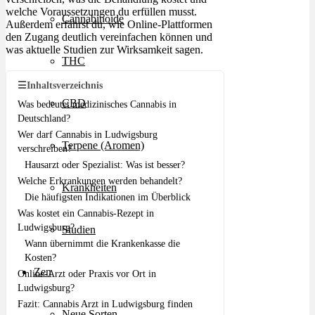
welche Voraussetzungen du erfüllen musst.
Cannabinoide
Außerdem erfährst du, wie Online-Plattformen
den Zugang deutlich vereinfachen können und
was aktuelle Studien zur Wirksamkeit sagen.
THC
☰
Inhaltsverzeichnis
CBD
Was bedeutet medizinisches Cannabis in
Deutschland?
Wer darf Cannabis in Ludwigsburg
Terpene (Aromen)
verschreiben?
Hausarzt oder Spezialist: Was ist besser?
Welche Erkrankungen werden behandelt?
Krankheiten
Die häufigsten Indikationen im Überblick
Was kostet ein Cannabis-Rezept in
Ludwigsburg?
Studien
Wann übernimmt die Krankenkasse die
Kosten?
Zen
Online-Arzt oder Praxis vor Ort in
Ludwigsburg?
Fazit: Cannabis Arzt in Ludwigsburg finden
Neue Sorten