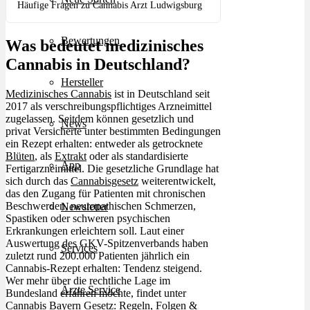
Häufige Fragen zu Cannabis Arzt Ludwigsburg
Bewertungen
Was bedeutet medizinisches
Cannabis in Deutschland?
Hersteller
Medizinisches Cannabis
ist in Deutschland seit
2017 als verschreibungspflichtiges Arzneimittel
zugelassen. Seitdem können gesetzlich und
News
privat Versicherte unter bestimmten Bedingungen
ein Rezept erhalten: entweder als getrocknete
Blüten
, als
Extrakt
oder als standardisierte
App
Fertigarzneimittel. Die gesetzliche Grundlage hat
sich durch das
Cannabisgesetz
weiterentwickelt,
das den Zugang für Patienten mit chronischen
Beschwerden, neuropathischen Schmerzen,
Newsletter
Spastiken oder schweren psychischen
Erkrankungen erleichtern soll. Laut einer
Auswertung des GKV-Spitzenverbands haben
Services
zuletzt rund 200.000 Patienten jährlich ein
Cannabis-Rezept erhalten: Tendenz steigend.
Wer mehr über die rechtliche Lage im
Ärzte Service
Bundesland erfahren möchte, findet unter
Cannabis Bayern Gesetz: Regeln, Folgen &