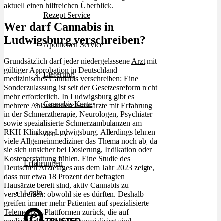
aktuell
einen hilfreichen Überblick.
Rezept Service
Wer darf Cannabis in
Ludwigsburg verschreiben?
Apotheken Service
Grundsätzlich darf jeder niedergelassene
Arzt
mit
gültiger Approbation in Deutschland
Lieferung
medizinisches Cannabis verschreiben: Eine
Sonderzulassung ist seit der Gesetzesreform nicht
mehr erforderlich. In Ludwigsburg gibt es
Cannabis Karte
mehrere Anlaufstellen: Hausärzte mit Erfahrung
in der Schmerztherapie, Neurologen, Psychiater
sowie spezialisierte Schmerzambulanzen am
RKH Klinikum Ludwigsburg. Allerdings lehnen
Zen TV
viele Allgemeinmediziner das Thema noch ab, da
sie sich unsicher bei Dosierung, Indikation oder
Kostenerstattung fühlen. Eine Studie des
Erfahrungen
Deutschen Ärztetages aus dem Jahr 2023 zeigte,
dass nur etwa 18 Prozent der befragten
Hausärzte bereit sind, aktiv Cannabis zu
Login
verschreiben: obwohl sie es dürften. Deshalb
greifen immer mehr Patienten auf spezialisierte
Telemedizin
-Plattformen zurück, die auf
medizinisches Cannabis spezialisiert sind.