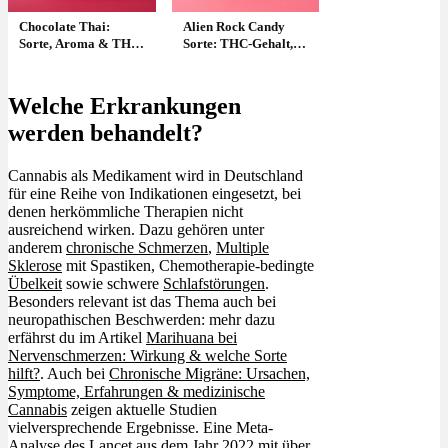
Chocolate Thai:
Alien Rock Candy
Sorte, Aroma & THC
Sorte: THC-Gehalt,
Gehalt
Candy-Aroma &
Wirkung
Welche Erkrankungen
werden behandelt?
Cannabis als Medikament wird in Deutschland
für eine Reihe von Indikationen eingesetzt, bei
denen herkömmliche Therapien nicht
ausreichend wirken. Dazu gehören unter
anderem
chronische Schmerzen
,
Multiple
Sklerose
mit Spastiken, Chemotherapie-bedingte
Übelkeit
sowie schwere
Schlafstörungen
.
Besonders relevant ist das Thema auch bei
neuropathischen Beschwerden: mehr dazu
erfährst du im Artikel
Marihuana bei
Nervenschmerzen: Wirkung & welche Sorte
hilft?
. Auch bei
Chronische Migräne: Ursachen,
Symptome, Erfahrungen & medizinische
Cannabis
zeigen aktuelle Studien
vielversprechende Ergebnisse. Eine Meta-
Analyse des Lancet aus dem Jahr 2022 mit über