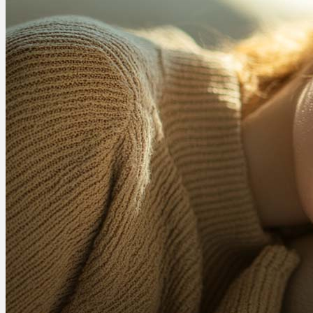
Ablauf
Therapien
Alle Krankheiten
Chronische Schmerzen
ADHS
Angststörungen
Chronische Migräne
Depressionen