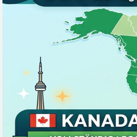
Bewertungen
Hersteller
News
App
Newsletter
Services
Ärzte Service