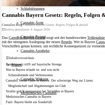
Schlafstörungen
Cannabis Bayern Gesetz: Regeln, Folgen &
Cannabis Ärzte
CannaZen
›
Blog
›
Cannabis Bayern Gesetz: Regeln, Folgen & aktuell
Zuletzt aktualisiert: 4. August 2026
Cannabis Rezept
Das
Cannabis Bayern Gesetz
sorgt seit der bundesweiten
Teillegalisi
mit der strengsten Auslegung der neuen
Regeln
. Wer in Bayern
Canna
Vorschriften genau kennen, um rechtliche Konsequenzen zu vermeide
Cannabis Apotheke
☰
Inhaltsverzeichnis
Bundesgesetz trifft auf bayerische Strenge
Wissen
Was in Bayern erlaubt ist: und was nicht
Schutzabstände und Verbotszonen
Cannabis Wirkung
Cannabis Social Clubs in Bayern: Der schwierige Weg zur Lizenz
Mitgliedschaft und Abgabemengen im Club
Strafen und Konsequenzen bei Verstößen in Bayern
Medizinisches Cannabis
Medizinisches Cannabis in Bayern
Fazit: Bayern bleibt ein Sonderfall