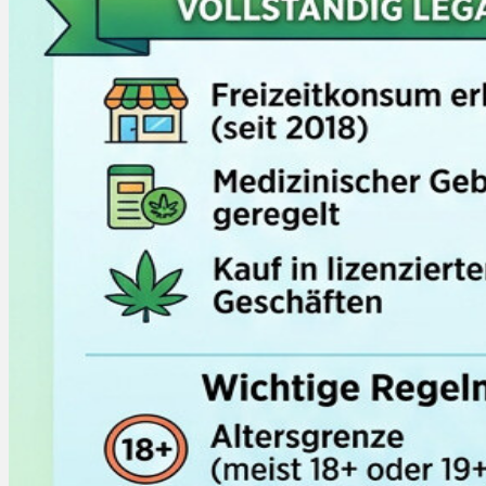
Rezept Service
Apotheken Service
Lieferung
Cannabis Karte
Zen TV
Erfahrungen
Login