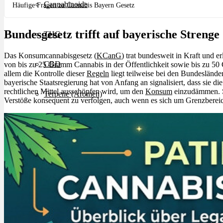
Cannabinoide
Häufige Fragen zu Cannabis Bayern Gesetz
Bundesgesetz trifft auf bayerische Strenge
THC
Das Konsumcannabisgesetz (
KCanG
) trat bundesweit in Kraft und 
CBD
von bis zu 25 Gramm Cannabis in der Öffentlichkeit sowie bis zu 5
allem die Kontrolle dieser
Regeln
liegt teilweise bei den Bundeslände
bayerische Staatsregierung hat von Anfang an signalisiert, dass sie die
rechtlichen Mittel ausschöpfen wird, um den
Konsum
einzudämmen. S
Terpene (Aromen)
Verstöße konsequent zu verfolgen, auch wenn es sich um Grenzbereic
Krankheiten
Studien
Zen
Neue Sorten