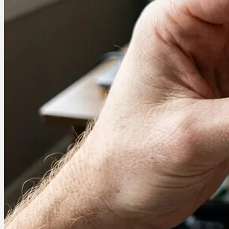
Ablauf
Therapien
Alle Krankheiten
Chronische Schmerzen
ADHS
Angststörungen
Chronische Migräne
Depressionen